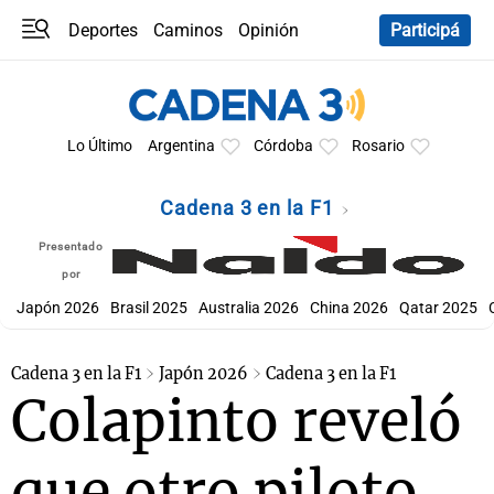
Deportes
Caminos
Opinión
Participá
Programas
Últimas coberturas
Últimas 24 h
En YouTube
Clima
Horóscopo
Lo Último
Argentina
Córdoba
Rosario
Cadena 3 en la F1
Presentado
por
Japón 2026
Brasil 2025
Australia 2026
China 2026
Qatar 2025
Cadena 3 en la F1
Japón 2026
Cadena 3 en la F1
Colapinto reveló
que otro piloto