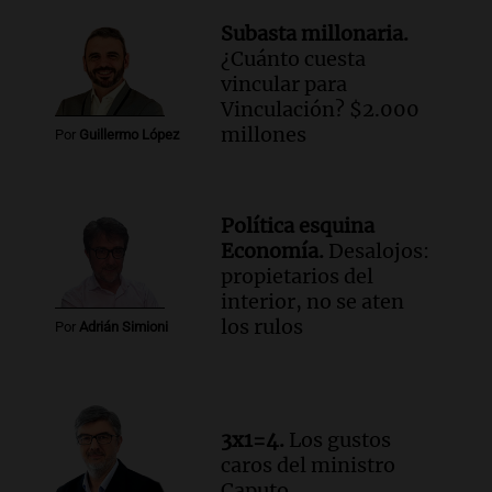
con Jujuy
Subasta millonaria.
Panorama Federal
¿Cuánto cuesta
Episodios
vincular para
Vinculación? $2.000
millones
Por
Guillermo López
Política esquina
Economía.
Desalojos:
propietarios del
interior, no se aten
los rulos
Por
Adrián Simioni
3x1=4.
Los gustos
caros del ministro
Caputo