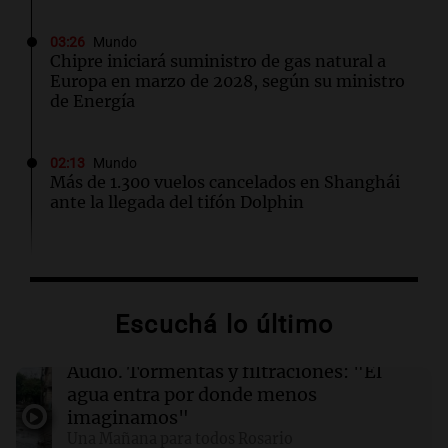
03:26
Mundo
Chipre iniciará suministro de gas natural a
Europa en marzo de 2028, según su ministro
de Energía
02:13
Mundo
Más de 1.300 vuelos cancelados en Shanghái
ante la llegada del tifón Dolphin
02:03
Tecnología
Airbnb acelera el lanzamiento de funciones
gracias a la inteligencia artificial en su
Escuchá lo último
búsqueda
Audio.
Tormentas y filtraciones: "El
01:49
Mundo
agua entra por donde menos
El Pentágono solicita a la industria de defensa
imaginamos"
un aumento en la producción de armas
Una Mañana para todos Rosario