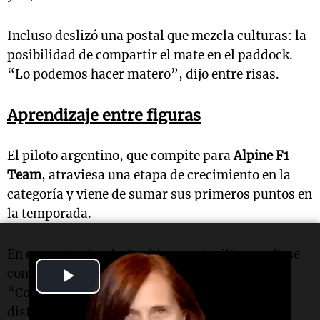
Incluso deslizó una postal que mezcla culturas: la
posibilidad de compartir el mate en el paddock.
“Lo podemos hacer matero”, dijo entre risas.
Aprendizaje entre figuras
El piloto argentino, que compite para
Alpine F1
Team
, atraviesa una etapa de crecimiento en la
categoría y viene de sumar sus primeros puntos en
la temporada.
En ese contexto, destacó lo que significa medirse
Play
con referentes como
Pérez
o
Lewis Hamilton
:
“Correr contra ellos es un placer enorme. Lo
Video
disfruto mucho y aprendo de todos”.