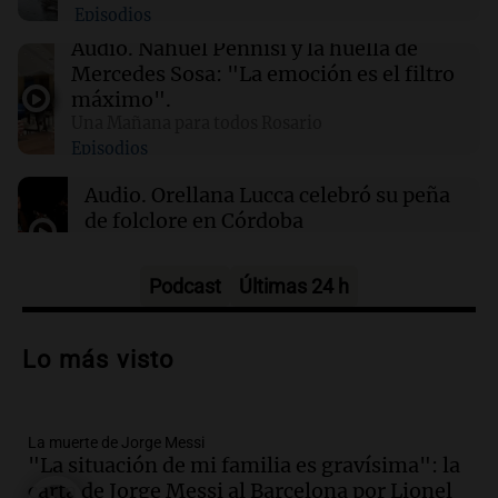
Episodios
01:31
Ciencia
Audio.
Nahuel Pennisi y la huella de
Reducir alimentos dulces no disminuye
Mercedes Sosa: "La emoción es el filtro
antojos ni mejora la salud, según estudio
máximo".
Una Mañana para todos Rosario
Episodios
01:29
Mundo
El lago Mead alcanza su nivel más bajo en 90
Audio.
Orellana Lucca celebró su peña
años, evidenciando la crisis hídrica en EE.UU.
de folclore en Córdoba
Tarde y Media
Episodios
Podcast
Últimas 24 h
Audio.
Trágico accidente en Mendoza:
un muerto y varios heridos tras caída de
Lo más visto
vehículos desde un puente
Panorama Federal
Episodios
La muerte de Jorge Messi
Audio.
Tragedia en Mendoza: un muerto
"La situación de mi familia es gravísima": la
y cinco heridos tras caer dos autos desde
carta de Jorge Messi al Barcelona por Lionel