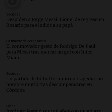
un puente
Una mañana para todos
Episodios
Sociedad
Audio.
Messi llegará esta noche a
Despiden a Jorge Messi: Lionel de regreso en
Rosario para acompañar a su familia
Rosario para el adiós a su papá
tras la muerte de su papá
Una mañana para todos
La muerte de Jorge Messi
Episodios
El conmovedor gesto de Rodrigo De Paul
Audio.
Ley de Propiedad Privada: el revés
para Messi tras marcar un gol con Inter
en el Congreso expuso una debilidad
Miami
comunicacional del Gobierno
Una mañana para todos
Episodios
Sociedad
Un partido de fútbol terminó en tragedia: un
Audio.
Casabindo se prepara para una
hombre murió tras descompensarse en
celebración única: 30.000 turistas y el
Córdoba
tradicional Toreo de la Vincha
Una mañana para todos
Episodios
Fútbol
Audio.
Borges, abogada de Pourrain:
Instituto festejó sus 108 años con un golazo