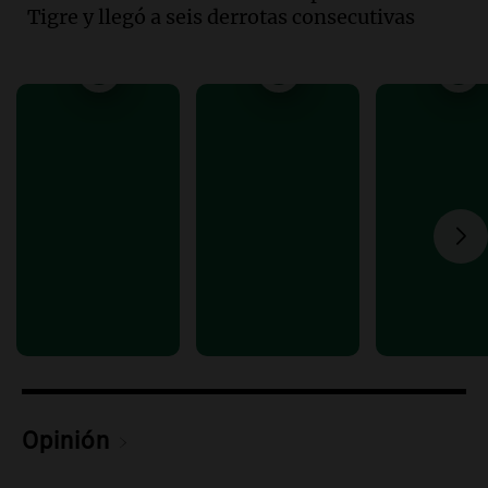
Tigre y llegó a seis derrotas consecutivas
Audio.
Mateo, a los 25 años, lucha
contra el tiempo: necesita un trasplante
para poder seguir viviend
Una mañana para todos
Episodios
Audio.
Estiman que la inflación nacional
de julio será menor al 2,9% registrado
en CABA
Una mañana para todos
Episodios
Audio.
Altas Cumbres: rescataron a una
cabra que llevaba ocho días atrapada en
un precipicio
Una mañana para todos
Episodios
Opinión
Audio.
Chile planteó mejorar la
conectividad fronteriza, aérea y digital