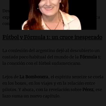
Desde su debut en 2024,
Colapinto
ya acumula
experiencia en la elite del automovilismo y busca
consolidarse carrera tras carrera.
Fútbol y Fórmula 1: un cruce inesperado
La confesión del argentino dejó al descubierto un
costado poco habitual del mundo de la
Fórmula 1
:
la conexión con el fútbol sudamericano.
Lejos de
La Bombonera
, el espíritu xeneize se cuela
en los boxes, en los viajes y en la relación entre
pilotos. Y ahora, con la revelación sobre
Pérez
, ese
lazo suma un nuevo capítulo.