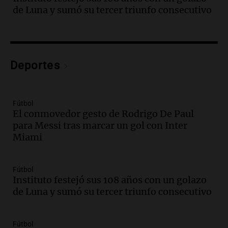
"Tres hombres se lo llevaron para
de Luna y sumó su tercer triunfo consecutivo
hacerle preguntas y nunca regresó"
Una mañana para todos
Episodios
Audio.
Voluntarios limpiaron 9.000
Deportes
metros del río Suquía y retiraron hasta
800 kilos de basura por jornada
Una mañana para todos
Episodios
Fútbol
El conmovedor gesto de Rodrigo De Paul
Audio.
La historia de la servilleta que
para Messi tras marcar un gol con Inter
firmó Jorge Messi para el primer
Miami
contrato de Leo con Barcelona
Una mañana para todos
Episodios
Fútbol
Instituto festejó sus 108 años con un golazo
Audio.
Joan Gaspart: "Sin Jorge, no sé si
de Luna y sumó su tercer triunfo consecutivo
Messi hubiera llegado adonde llegó"
Una mañana para todos
Episodios
Fútbol