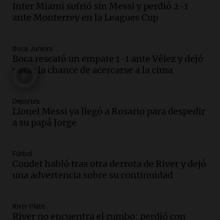
Inter Miami sufrió sin Messi y perdió 2-1
Audio.
El orgullo y el sueño argentino de
ante Monterrey en la Leagues Cup
Jorge Messi en una entrevista con Rony
Vargas en 2007
Una mañana para todos
Boca Juniors
Episodios
Boca rescató un empate 1-1 ante Vélez y dejó
Audio.
El abuelo de Agostina Vega, tras
pasar la chance de acercarse a la cima
las nuevas detenciones: "En esa casa
todos tenían algo que ver"
Deportes
Una mañana para todos
Lionel Messi ya llegó a Rosario para despedir
Episodios
a su papá Jorge
Audio.
Una nutricionista derribó el mito
del desayuno ideal: qué alimentos
conviene priorizar
Fútbol
Una mañana para todos
Coudet habló tras otra derrota de River y dejó
Episodios
una advertencia sobre su continuidad
Audio.
Murió Jorge Messi
River Plate
Una mañana para todos
River no encuentra el rumbo: perdió con
Episodios