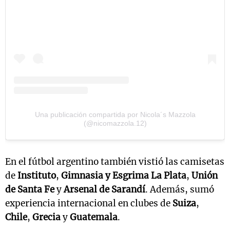
Una publicación compartida por Nicola´s Mazzola
(@nicomazzola.12)
En el fútbol argentino también vistió las camisetas
de
Instituto
,
Gimnasia y Esgrima La Plata
,
Unión
de Santa Fe
y
Arsenal de Sarandí
. Además, sumó
experiencia internacional en clubes de
Suiza
,
Chile
,
Grecia
y
Guatemala
.