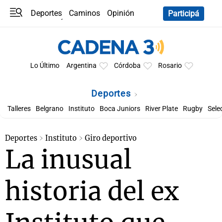
Deportes
Caminos
Opinión
Participá
Programas
Últimas coberturas
Últimas 24 h
En YouTube
Clima
Horóscopo
Lo Último
Argentina
Córdoba
Rosario
Deportes
Talleres
Belgrano
Instituto
Boca Juniors
River Plate
Rugby
Sele
Deportes
Instituto
Giro deportivo
La inusual
historia del ex