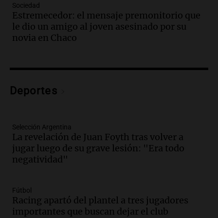
familiares mantienen vivo el reclamo de
Sociedad
memoria y justicia
Estremecedor: el mensaje premonitorio que
Noticias Rosario
le dio un amigo al joven asesinado por su
Episodios
novia en Chaco
Audio.
Trasladaron a Cantero a una
cárcel federal de máxima seguridad:
"Buscamos evitar que dirija delitos"
Noticias Rosario
Deportes
Episodios
Audio.
Senado debatirá proyecto de
propiedad privada sin controvertido
Selección Argentina
capítulo de tierras hoy a las 14 horas
La revelación de Juan Foyth tras volver a
Noticias
jugar luego de su grave lesión: "Era todo
Episodios
negatividad"
Audio.
Asesinan a influencer mexicano
César Gastelum durante transmisión en
vivo en Culiacán, Sinaloa
Fútbol
Panorama Federal
Racing apartó del plantel a tres jugadores
Episodios
importantes que buscan dejar el club