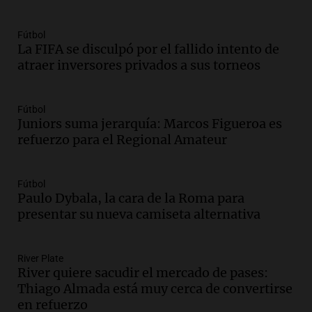
Audio.
Detienen al esposo de mujer que
falleció tras supuesta explosión de
Fútbol
celular en Córdoba
La FIFA se disculpó por el fallido intento de
Noticias
atraer inversores privados a sus torneos
Episodios
Audio.
El Vaticano expresa su apoyo a
madres buscadoras en México en medio
Fútbol
de crisis de desapariciones
Juniors suma jerarquía: Marcos Figueroa es
refuerzo para el Regional Amateur
Panorama Federal
Episodios
Audio.
Tormentas y vientos intensos
Fútbol
afectan Santa Fe: recomendaciones para
Paulo Dybala, la cara de la Roma para
los vecinos
presentar su nueva camiseta alternativa
Noticias
Episodios
Audio.
Ráfagas de viento fuertes
River Plate
River quiere sacudir el mercado de pases:
generan inconvenientes en Córdoba: un
Thiago Almada está muy cerca de convertirse
árbol obstaculiza avenidas
en refuerzo
Noticias