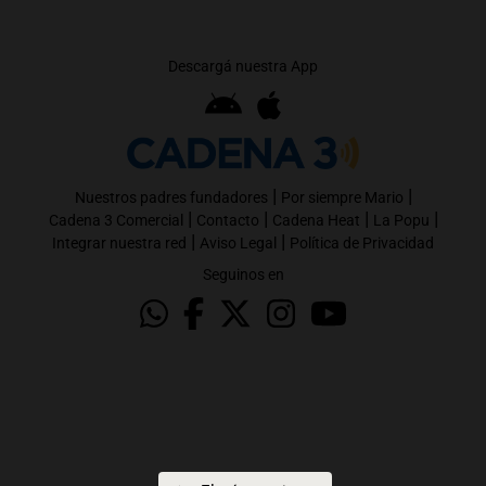
Descargá nuestra App
|
|
Nuestros padres fundadores
Por siempre Mario
|
|
|
|
Cadena 3 Comercial
Contacto
Cadena Heat
La Popu
|
|
Integrar nuestra red
Aviso Legal
Política de Privacidad
Seguinos en