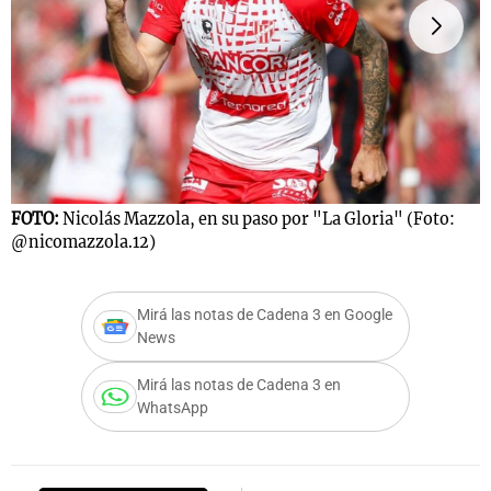
Notas
s
Notas
La Sole en
ial
Mundial 2026
Cadena 3
FOTO:
Nicolás Mazzola, en su paso por "La Gloria" (Foto:
F
@nicomazzola.12)
@
Mirá las notas de Cadena 3 en Google
News
Mirá las notas de Cadena 3 en
WhatsApp