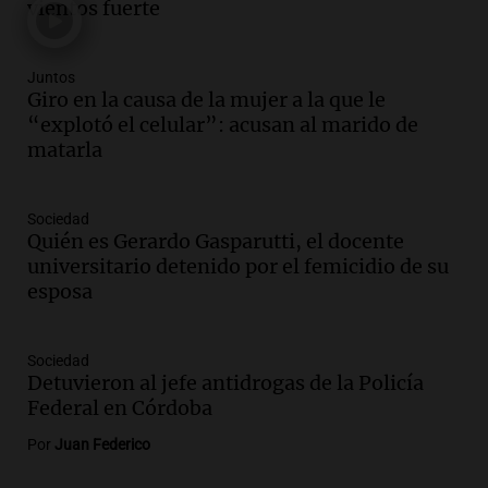
vientos fuerte
La Mesa de Café
Episodios
Audio.
La pizzería más antigua de
Juntos
Córdoba homenajeó a León XIV con una
Giro en la causa de la mujer a la que le
pizza esculpida con su rostro
“explotó el celular”: acusan al marido de
Radioinforme 3
matarla
Episodios
Audio.
Cadena 3 presentó su nuevo
Sociedad
Estudio Urbano: recorrerá los barrios de
Quién es Gerardo Gasparutti, el docente
Córdoba
universitario detenido por el femicidio de su
Juntos
esposa
Episodios
Audio.
Cadena 3 anunció sus próximas
coberturas y presentó un nuevo estudio
Sociedad
Detuvieron al jefe antidrogas de la Policía
urbano móvil
Federal en Córdoba
Juntos
Episodios
Por
Juan Federico
Audio.
A 13 años de Salta 2141,