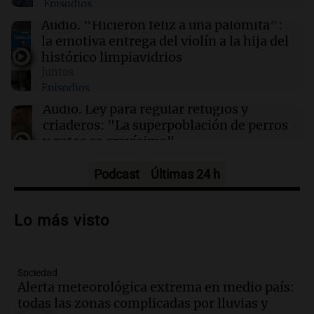
Episodios
11:39
Mundo
Grupos de derechos humanos acusan a Israel
Audio.
“Hicieron feliz a una palomita”:
por la muerte de la periodista Amal Khalil
la emotiva entrega del violín a la hija del
histórico limpiavidrios
Juntos
11:36
Sociedad
Episodios
Detenido el esposo de la mujer que falleció en
un incendio automovilístico en Córdoba
Audio.
Ley para regular refugios y
criaderos: "La superpoblación de perros
y gatos es gravísima"
Noticias Rosario
Episodios
Podcast
Últimas 24 h
Audio.
El 79% de empleados se
autocensura en redes sociales por temor
Lo más visto
a represalias laborales
Noticias
Episodios
Sociedad
Audio.
Del semáforo a la universidad: la
Alerta meteorológica extrema en medio país:
conmovedora historia de "El Duende" y
todas las zonas complicadas por lluvias y
su hija violinista