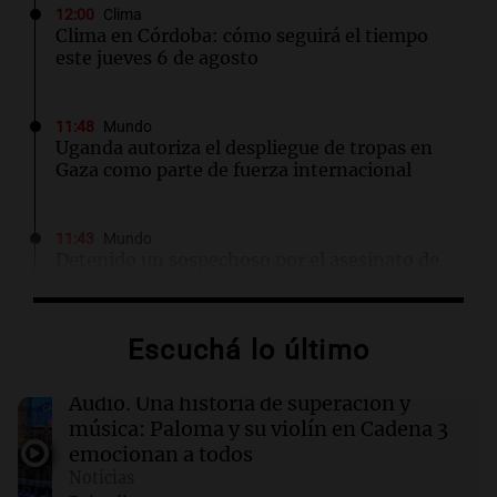
12:00
Clima
Clima en Córdoba: cómo seguirá el tiempo
este jueves 6 de agosto
11:48
Mundo
Uganda autoriza el despliegue de tropas en
Gaza como parte de fuerza internacional
11:43
Mundo
Detenido un sospechoso por el asesinato de
una trabajadora humanitaria escocesa en
Atenas
Escuchá lo último
11:41
Fútbol
La revelación de Juan Foyth tras volver a jugar
Audio.
Una historia de superación y
luego de su grave lesión: "Era todo
música: Paloma y su violín en Cadena 3
negatividad"
emocionan a todos
Noticias