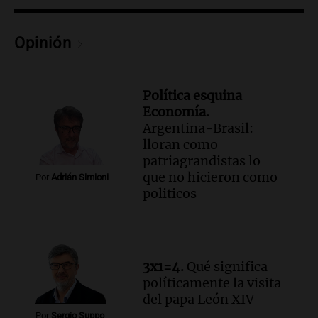
marido de matarla
Juntos
Episodios
Opinión
Política esquina
Economía.
Argentina-Brasil:
lloran como
patriagrandistas lo
que no hicieron como
Por
Adrián Simioni
politicos
3x1=4.
Qué significa
políticamente la visita
del papa León XIV
Por
Sergio Suppo