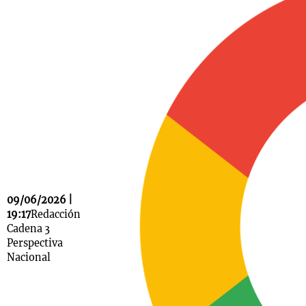
Notas
s
Notas
La Sole en
ial
Mundial 2026
Cadena 3
09/06/2026 |
19:17
Redacción
Cadena 3
Perspectiva
Nacional