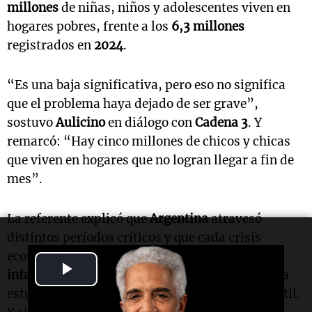
millones
de niñas, niños y adolescentes viven en
hogares pobres, frente a los
6,3 millones
registrados en
2024
.
“Es una baja significativa, pero eso no significa
que el problema haya dejado de ser grave”,
sostuvo
Aulicino
en diálogo con
Cadena 3
. Y
remarcó: “Hay cinco millones de chicos y chicas
que viven en hogares que no logran llegar a fin de
mes”.
La referente explicó que
Argentina
atravesó
distintos períodos críticos y que cada crisis
económica fue elevando el piso de la
pobreza
Play
infantil
. “Desde la vuelta a la democracia nunca
estuvimos por debajo del
30%
de pobreza infantil.
Video