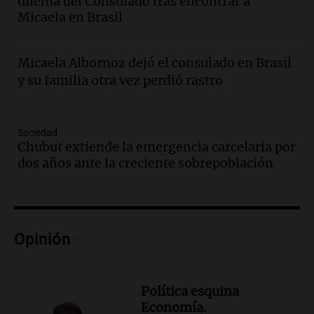
dilema del Consulado tras encontrar a
Micaela en Brasil
Episodios
Audio.
Debate sobre reforma del Banco
Central refleja tensiones políticas y
Micaela Albornoz dejó el consulado en Brasil
económicos en Argentina
y su familia otra vez perdió rastro
Noticias
Episodios
Audio.
Luis Juez defendió la ley de
Sociedad
propiedad privada: "Hay mucho relato y
Chubut extiende la emergencia carcelaria por
poca lectura"
dos años ante la creciente sobrepoblación
Noticias Rosario
Episodios
Audio.
León XIV prioriza su visita a Perú
en su viaje a América Latina desde
Argentina
Opinión
Noticias
Episodios
Audio.
Juicio por la tragedia de las Altas
Política esquina
Cumbres: un bombero testimonia sobre
Economía.