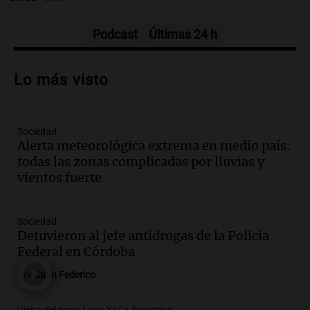
hoy
Noticias
Episodios
Podcast
Últimas 24 h
Audio.
Exposición solidaria de vehículos
exóticos en Tucumán busca recaudar
Lo más visto
donaciones para merenderos
Noticias
Episodios
Sociedad
Audio.
El índice asado del Mercado
Alerta meteorológica extrema en medio país:
Norte muestra una leve baja en el costo
todas las zonas complicadas por lluvias y
para 10 personas
vientos fuerte
Noticias
Episodios
Audio.
La pizzería más antigua de
Sociedad
Córdoba homenajeó a León XIV con una
Detuvieron al jefe antidrogas de la Policía
pizza esculpida con su rostro
Federal en Córdoba
Radioinforme 3
Por
Juan Federico
Episodios
Audio.
Córdoba jugará un papel clave en