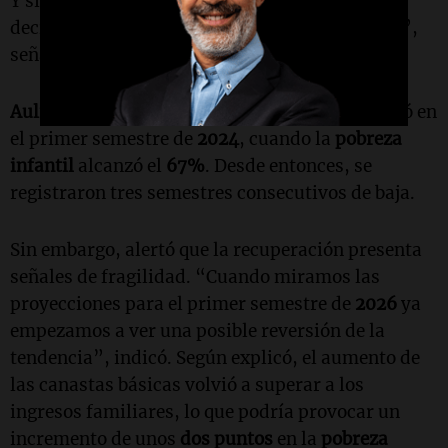
Y si uno mira desde
2016
para acá, ya podemos
decir que nunca estuvimos por debajo del
40%
”,
señaló.
Aulicino
recordó que el pico más alto se registró en
el primer semestre de
2024
, cuando la
pobreza
infantil
alcanzó el
67%
. Desde entonces, se
registraron tres semestres consecutivos de baja.
Sin embargo, alertó que la recuperación presenta
señales de fragilidad. “Cuando miramos las
proyecciones para el primer semestre de
2026
ya
empezamos a ver una posible reversión de la
tendencia”, indicó. Según explicó, el aumento de
las canastas básicas volvió a superar a los
ingresos familiares, lo que podría provocar un
incremento de unos
dos puntos
en la
pobreza