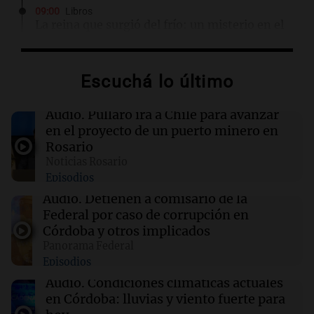
09:00
Libros
La reina que surgió del frío: un misterio en el
tren real
Escuchá lo último
08:56
Radioinforme 3 Rosario
Pullaro irá a Chile para avanzar en el proyecto
de un puerto minero en Rosario
Audio.
Pullaro irá a Chile para avanzar
en el proyecto de un puerto minero en
Rosario
08:55
Visita del papa León XIV a Argentina
Noticias Rosario
La pizzería más antigua de Córdoba
Episodios
homenajeó a León XIV con una pizza
esculpida con su rostro
Audio.
Detienen a comisario de la
Federal por caso de corrupción en
Córdoba y otros implicados
08:49
Radioinforme 3 Rosario
Panorama Federal
"No podía denunciar a un compatriota": el
Episodios
dilema del Consulado tras encontrar a Micaela
en Brasil
Audio.
Condiciones climáticas actuales
en Córdoba: lluvias y viento fuerte para