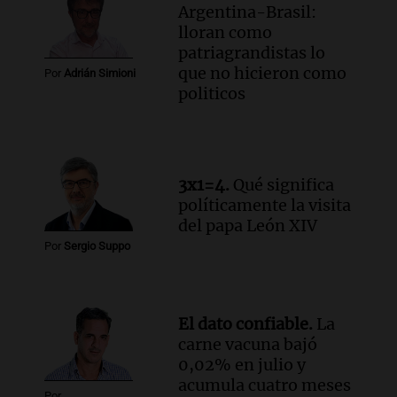
el manejo de la ambulancia
Argentina-Brasil:
Noticias
lloran como
Episodios
patriagrandistas lo
que no hicieron como
Audio.
Avanza el juicio por la tragedia de
Por
Adrián Simioni
politicos
las Altas Cumbres en Córdoba con
testimonios clave y videos
Noticias
Episodios
Audio.
Detención de joven argentina en
3x1=4.
Qué significa
EE.UU. durante el Mundial genera
políticamente la visita
preocupación y desesperación
del papa León XIV
Noticias
Por
Sergio Suppo
Episodios
El dato confiable.
La
carne vacuna bajó
0,02% en julio y
acumula cuatro meses
Por