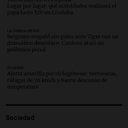
Visita del papa León XIV a Argentina
Lugar por lugar: qué actividades realizará el
la visita del Papa León XIV a Argentina
papa León XIV en Córdoba
Panorama Federal
Episodios
Audio.
Boca se impone a Estudiantes
La Cadena del Gol
Belgrano empató sin goles ante Tigre con un
con gol de Azcácibar en un sólido
dramático desenlace: Cardozo atajó un
desempeño del equipo
polémico penal
Noticias
Episodios
Audio.
Boca Juniors obtiene una vital
Sociedad
victoria ante Estudiantes gracias al gol
Alerta amarilla por ciclogénesis: tormentas,
de Santiago Azcácibar
ráfagas de 70 km/h y fuerte descenso de
Noticias
temperatura
Episodios
Audio.
La visita papal no debe mezclarse
con la política, advierte el consultor
Carlos Fara
Sociedad
Panorama Federal
Episodios