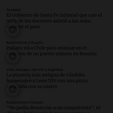
Audio.
Derrapó con su moto en 27 de
Sociedad
Febrero al 6100 y terminó
El Gobierno de Santa Fe informó que casi el
hospitalizado
96% de los docentes asistió a las aulas
Noticias Rosario
durante el paro
Episodios
Audio.
Córdoba multará con hasta $420
mil los escapes libres y sancionará las
Radioinforme 3 Rosario
"hordas" de motos
Pullaro irá a Chile para avanzar en el
Radioinforme 3
proyecto de un puerto minero en Rosario
Episodios
Audio.
Continúan audiencias en caso de
Visita del papa León XIV a Argentina
corrupción con testimonios que
La pizzería más antigua de Córdoba
exponen graves irregularidades
homenajeó a León XIV con una pizza
Noticias
esculpida con su rostro
Episodios
Audio.
Robos en Berazategui:
delincuentes asaltan tres comercios en
Radioinforme 3 Rosario
una sola noche
"No podía denunciar a un compatriota": el
Panorama Federal