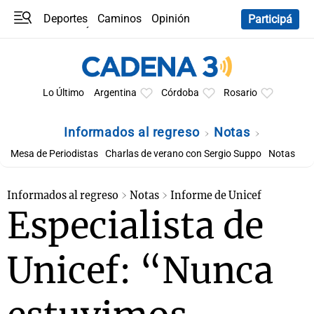
Deportes
Caminos
Opinión
Participá
Programas
Últimas coberturas
Últimas 24 h
En YouTube
Clima
Horóscopo
Lo Último
Argentina
Córdoba
Rosario
Informados al regreso
Notas
Mesa de Periodistas
Charlas de verano con Sergio Suppo
Notas
Informados al regreso
Notas
Informe de Unicef
Especialista de
Unicef: “Nunca