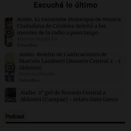
Escuchá lo último
00:16
Clima
Clima en Santa Fe: cómo estará el tiempo este
sábado 8 de agosto
Audio.
El Ensamble Municipal de Música
Ciudadana de Córdoba deleitó a los
oyentes de la radio a puro tango
00:11
Clima
Amamos Argentina
Clima en Rosario: cómo estará el tiempo este
Episodios
sábado 8 de agosto
Audio.
Boletín de Calificaciones de
Marcelo Lamberti (Rosario Central 2 - 1
00:08
La Cadena del Gol
Aldosivi)
Independiente Rivadavia venció de local a
Deportes Rosario
Estudiantes de Río Cuarto y escala posiciones
Episodios
en su zona
Audio.
2° gol de Rosario Central a
Aldosivi (Campaz) - relato Gato Greco
Deportes Rosario
Episodios
Podcast
Audio.
Nuevo desarrollo urbano y casa