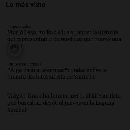
del estudiante impulsan el crecimiento
Lo más visto
en Villa María
Panorama Federal
Episodios
Espectáculos
Audio.
La gran exposición de la rural de
Murió Leandro Rud a los 51 años: la historia
la Bulaya abrirá sus puertas mañana con
del representante de modelos que marcó una
diversas actividades y sorpresas
época
Panorama Federal
Episodios
Audio.
Villa María presenta nuevos
Panorama Federal
edificios y proyecta una casa del
"Algo pasó al aterrizar": dudas sobre la
estudiante con 48 municipios
muerte del kitesurfista en Santa Fe
involucrados
Panorama Federal
Episodios
Trágico final: hallaron muerto al kitesurfista
Audio.
1° gol de Rosario Central a
que buscaban desde el jueves en la Laguna
Aldosivi (Zalazar en contra) - relato
Setúbal
Gato Greco
Deportes Rosario
Episodios