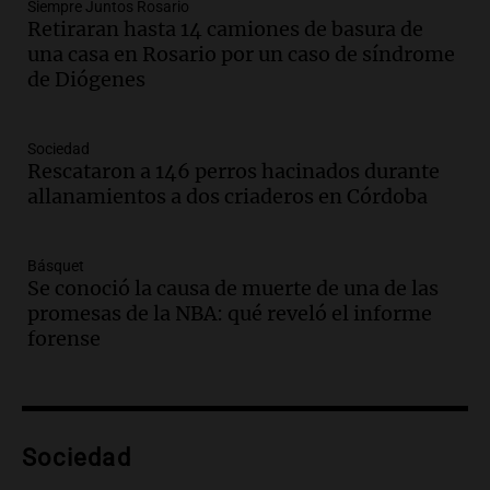
Audio.
Recomendaciones de vino
Siempre Juntos Rosario
Retiraran hasta 14 camiones de basura de
bonarda para disfrutar el fin de semana
una casa en Rosario por un caso de síndrome
en Mendoza
de Diógenes
Panorama Federal
Episodios
Audio.
Mañana inicia la gran exposición
Sociedad
en la Sociedad Rural de Bulaya con
Rescataron a 146 perros hacinados durante
actividades para toda la familia
allanamientos a dos criaderos en Córdoba
Panorama Federal
Episodios
Básquet
Audio.
Villa María presenta nuevos
Se conoció la causa de muerte de una de las
edificios y una casa del estudiante para
promesas de la NBA: qué reveló el informe
jóvenes de la región
forense
Panorama Federal
Episodios
Audio.
Preparativos finales para la gran
exposición en la sociedad rural de
Bulaya este sábado
Sociedad
Panorama Federal