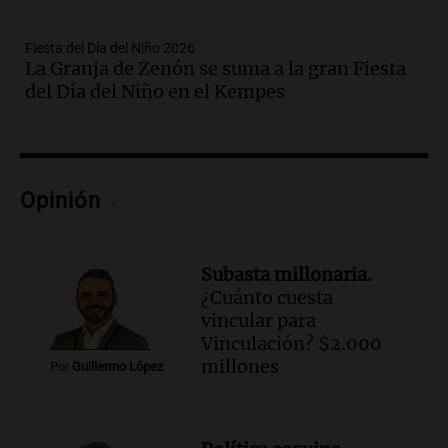
Panorama Federal
Episodios
Fiesta del Día del Niño 2026
La Granja de Zenón se suma a la gran Fiesta
Audio.
Gabriela Irrazábal: “Un 35,5% de
del Día del Niño en el Kempes
la población del país fue a templos a
buscar ayuda el último año”
La Argentina, hoy
Episodios
Audio.
"Algo pasó al aterrizar": dudas
Opinión
sobre la muerte del kitesurfista en
Santa Fe.
Noticias Rosario
Subasta millonaria.
Episodios
¿Cuánto cuesta
Audio.
José Roccuzzo, cortes de carne y
vincular para
compras de Antonella: bromas en
Vinculación? $2.000
Rosario.
millones
Por
Guillermo López
Ahora país
Episodios
Audio.
José Roccuzzo, cortes de carne y