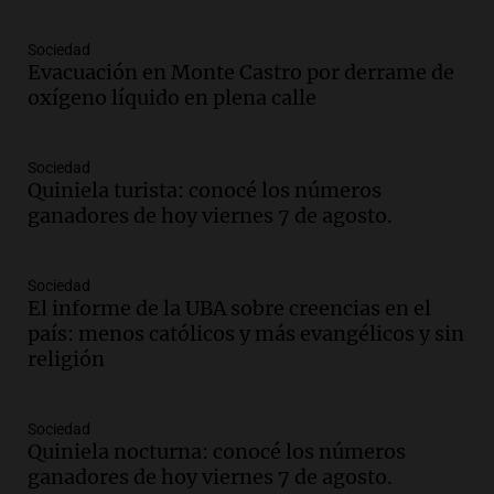
Episodios
Audio.
Denuncias por represión en el
Sociedad
Congreso y evacuación por derrame de
Evacuación en Monte Castro por derrame de
oxígeno en Montecastro
oxígeno líquido en plena calle
Panorama Federal
Episodios
Sociedad
Audio.
Río Gallegos reporta frío extremo
Quiniela turista: conocé los números
y llega avión para escuelas de la décima
ganadores de hoy viernes 7 de agosto.
brigada aérea
Panorama Federal
Episodios
Sociedad
El informe de la UBA sobre creencias en el
Audio.
La justicia reconoce al COVID
país: menos católicos y más evangélicos y sin
como enfermedad laboral tras la muerte
religión
de un docente
Panorama Federal
Episodios
Sociedad
Audio.
Aumento de tarifas de luz en San
Quiniela nocturna: conocé los números
Luis a partir de agosto por nueva
ganadores de hoy viernes 7 de agosto.
regulación de la energía