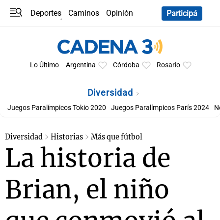
Deportes
Caminos
Opinión
Participá
Programas
Últimas coberturas
Últimas 24 h
En YouTube
Clima
Horóscopo
Lo Último
Argentina
Córdoba
Rosario
Diversidad
Juegos Paralímpicos Tokio 2020
Juegos Paralímpicos París 2024
N
Diversidad
Historias
Más que fútbol
La historia de
Brian, el niño