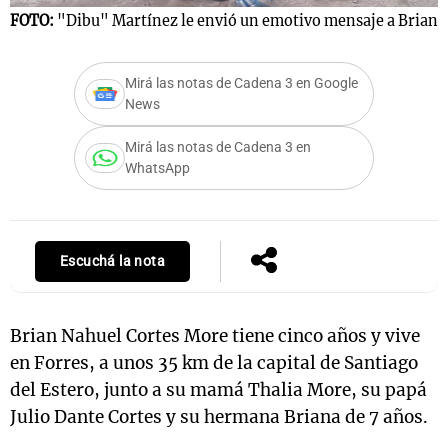
FOTO:
"Dibu" Martínez le envió un emotivo mensaje a Brian
F
Mirá las notas de Cadena 3 en Google
Notas
News
s
Notas
La Sole en
Mirá las notas de Cadena 3 en
ial
Mundial 2026
Cadena 3
WhatsApp
Escuchá la nota
Brian Nahuel Cortes More tiene cinco años y vive
en Forres, a unos 35 km de la capital de Santiago
del Estero, junto a su mamá Thalia More, su papá
Julio Dante Cortes y su hermana Briana de 7 años.