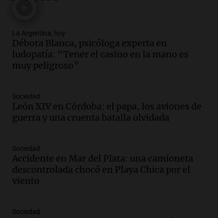
Audio.
La UNC entregó más bicicletas a
estudiantes y proyecta duplicar el
programa de movilidad sustentable
La Argentina, hoy
Débora Blanca, psicóloga experta en
Viva la Radio
ludopatía: “Tener el casino en la mano es
Episodios
muy peligroso”
Audio.
Expertos advierten sobre posible
nevada en Mendoza este fin de semana
tras condiciones invernales
Sociedad
Panorama Federal
León XIV en Córdoba: el papa, los aviones de
Episodios
guerra y una cruenta batalla olvidada
Audio.
Padres presentes, pero
distraídos: ¿Qué pasa con un niño
Sociedad
cuando el padre mira mucho el teléfono?
Accidente en Mar del Plata: una camioneta
Educar entre todos
descontrolada chocó en Playa Chica por el
Episodios
viento
Audio.
Presentan el innovador Parque
Tecnológico en Villa María con dos
edificios icónicos
Sociedad