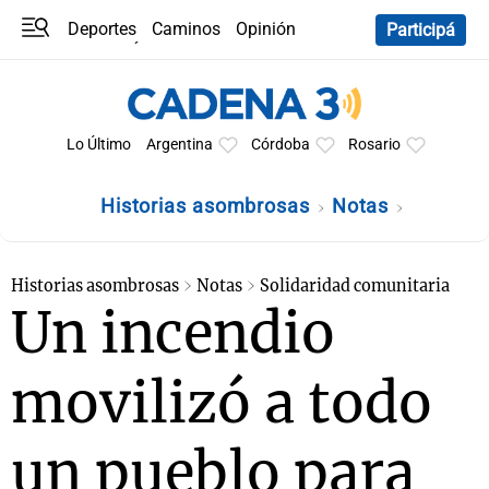
Deportes
Caminos
Opinión
Participá
Programas
Últimas coberturas
Últimas 24 h
En YouTube
Clima
Horóscopo
Lo Último
Argentina
Córdoba
Rosario
Historias asombrosas
Notas
Historias asombrosas
Notas
Solidaridad comunitaria
Un incendio
movilizó a todo
un pueblo para