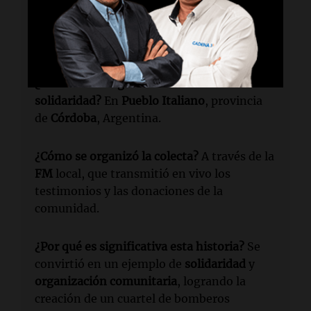
colecta?
Daniel Juárez
fue uno de los
principales organizadores de la movida
solidaria.
¿Dónde tuvo lugar esta historia de
solidaridad?
En
Pueblo Italiano
, provincia
de
Córdoba
, Argentina.
¿Cómo se organizó la colecta?
A través de la
FM
local, que transmitió en vivo los
testimonios y las donaciones de la
comunidad.
¿Por qué es significativa esta historia?
Se
convirtió en un ejemplo de
solidaridad
y
organización comunitaria
, logrando la
creación de un cuartel de bomberos