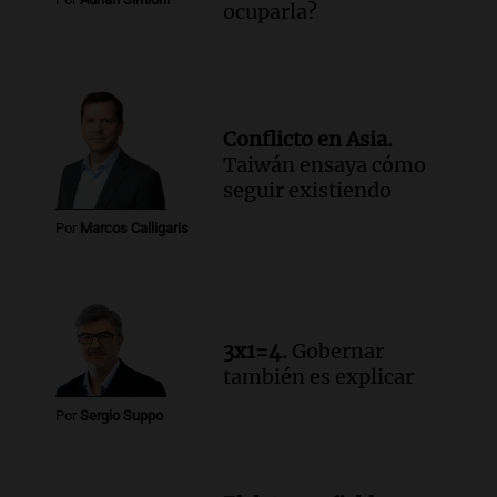
ocuparla?
provincia y su integración
Panorama Federal
Episodios
Audio.
La amiga del Papa León XIV
recordó su paso por Perú: "Nos decía
Conflicto en Asia.
siempre: ''Difundan el milagro''"
Taiwán ensaya cómo
Viva la Radio
seguir existiendo
Episodios
Audio.
Santa Fe, segunda provincia con
Por
Marcos Calligaris
más femicidios del país, según informe
de Casa del Encuentro
Panorama Federal
Episodios
3x1=4.
Gobernar
también es explicar
Por
Sergio Suppo