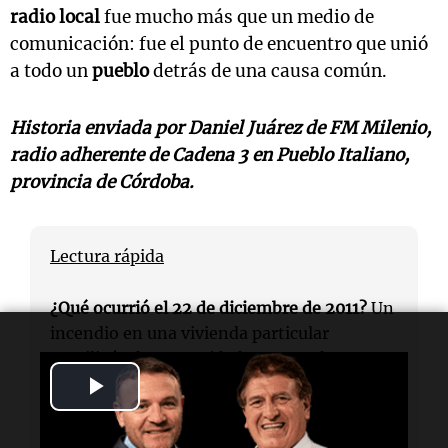
radio local
fue mucho más que un medio de
comunicación: fue el punto de encuentro que unió
a todo un
pueblo
detrás de una causa común.
Historia enviada por
Daniel Juárez
de
FM Milenio
,
radio adherente de
Cadena 3
en
Pueblo Italiano
,
provincia de
Córdoba
.
Lectura rápida
¿Qué ocurrió el 22 de diciembre de 2011?
Un
incendio en una vivienda particular
movilizó a la comunidad para recolectar
Play
fondos y comprar una autobomba.
Video
¿Quién fue uno de los impulsores de la