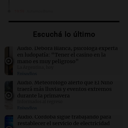
19:59
Automovilismo
Franco Colapinto denunció que fue víctima de
un robo en Italia: "Ni la matera dejaron"
Escuchá lo último
19:49
Sociedad
"La droga era mía y ni siquiera tuvimos sexo":
Audio.
Débora Blanca, psicóloga experta
Candela Arizaga contó cómo fue su noche con
en ludopatía: “Tener el casino en la
Moyano
mano es muy peligroso”
La Argentina, hoy
Episodios
19:46
Sociedad
Incidentes frente al Congreso: diez detenidos
Audio.
Meteorólogo alertó que El Niño
y dos heridos tras la marcha
traerá más lluvias y eventos extremos
durante la primavera
Informados al regreso
19:41
Política y Economía
Episodios
Fito Páez y Lali marcharon en Bariloche y
Buenos Aires contra la extranjerización de
Audio.
Córdoba sigue trabajando para
tierras
restablecer el servicio de electricidad