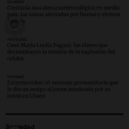
Sociedad
la ley de Propiedad Privada debatida en
Continúa una alerta meteorológica en medio
el Senado.
país: las zonas afectadas por lluvias y vientos
Viva la Radio Rosario
fuertes
Episodios
Audio.
Luis Juez cuestionó la polémica
por la Ley de Tierras: "Construyeron un
Ahora país
Caso María Lucila Pagani: las claves que
relato mentiroso"
derrumbaron la versión de la explosión del
Informados al regreso
celular
Episodios
Audio.
La Boulaille se prepara para su
gran expo, con concurso de panificados
Sociedad
y actividades destacadas
Estremecedor: el mensaje premonitorio que
Panorama Federal
le dio un amigo al joven asesinado por su
Episodios
novia en Chaco
Audio.
Detienen en Salta a abogado que
violó libertad condicional al ir al
Mundial de Atlanta
Panorama Federal
Sociedad
Episodios