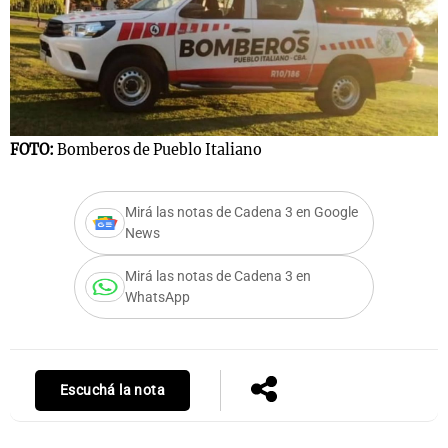
Notas
s
Notas
La Sole en
FOTO:
Bomberos de Pueblo Italiano
ial
Mundial 2026
Cadena 3
Mirá las notas de Cadena 3 en Google
News
Mirá las notas de Cadena 3 en
WhatsApp
Escuchá la nota