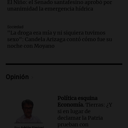
Panorama Federal
El Niño: el Senado santafesino aprobó por
Episodios
unanimidad la emergencia hídrica
Audio.
Polémica en el fútbol argentino:
árbitros bajo la lupa tras fallos
Sociedad
controvertidos
"La droga era mía y ni siquiera tuvimos
Panorama Federal
sexo": Candela Arizaga contó cómo fue su
Episodios
noche con Moyano
Audio.
El kirchnerismo no logra apoyo
para modificar proyecto de propiedad
privada en el Senado Nacional
Panorama Federal
Opinión
Episodios
Audio.
Estados Unidos advierte sobre
contrato entre cooperativa argentina y
Huawei en Neuquén
Política esquina
Panorama Federal
Economía.
Tierras: ¿Y
Episodios
si en lugar de
declamar la Patria
Audio.
El vicegobernador de Salta resalta
prueban con
la presencia de 70.000 bolivianos en la
Por
Adrián Simioni