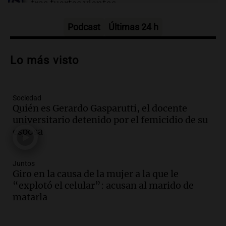
tras fuertes vientos
Panorama Federal
Episodios
Podcast
Últimas 24 h
Audio.
Según una encuesta, el 80% de
los empresarios del país cree que la
Lo más visto
economía mejorará el próximo año
Amamos Argentina
Episodios
Sociedad
Audio.
Carolina Losada: "Faltó que el
Quién es Gerardo Gasparutti, el docente
oficialismo la explique mejor" sobre la
universitario detenido por el femicidio de su
ley de propiedad privada
esposa
Informados al regreso
Episodios
Audio.
Debate en el Senado y protesta
Juntos
en Rosario contra la ley de Propiedad
Giro en la causa de la mujer a la que le
Privada.
“explotó el celular”: acusan al marido de
Viva la Radio Rosario
matarla
Episodios
Audio.
Manifestación en Rosario contra