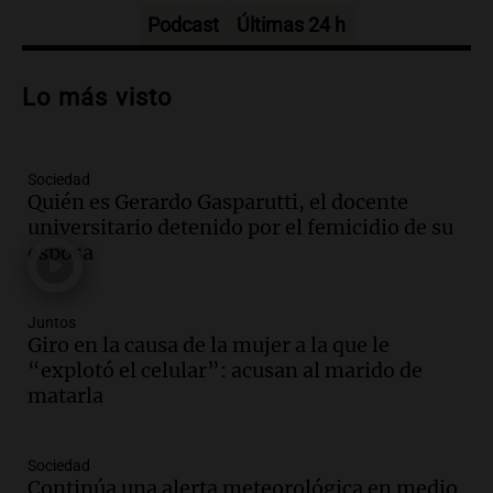
Episodios
Podcast
Últimas 24 h
Audio.
Polémica en el fútbol argentino:
árbitros bajo la lupa tras fallos
Lo más visto
controvertidos
Panorama Federal
Episodios
Sociedad
Audio.
El kirchnerismo no logra apoyo
Quién es Gerardo Gasparutti, el docente
para modificar proyecto de propiedad
universitario detenido por el femicidio de su
privada en el Senado Nacional
esposa
Panorama Federal
Episodios
Audio.
Estados Unidos advierte sobre
Juntos
contrato entre cooperativa argentina y
Giro en la causa de la mujer a la que le
Huawei en Neuquén
“explotó el celular”: acusan al marido de
Panorama Federal
matarla
Episodios
Audio.
El vicegobernador de Salta resalta
Sociedad
la presencia de 70.000 bolivianos en la
Continúa una alerta meteorológica en medio