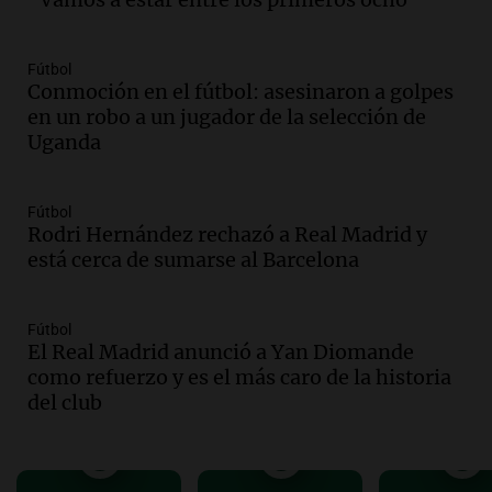
Audio.
Lanzaron una campaña para que
niños con cáncer reciban regalos por el
Fútbol
día del niño.
Conmoción en el fútbol: asesinaron a golpes
La Argentina Posible
en un robo a un jugador de la selección de
Episodios
Uganda
Audio.
Ganó una beca en la secundaria,
se mudó a Córdoba y hoy lleva la
bandera de la universidad
Fútbol
Rodri Hernández rechazó a Real Madrid y
La Argentina Posible
está cerca de sumarse al Barcelona
Episodios
Audio.
El 80% de los ejecutivos espera
una mejora económica, pero modera
Fútbol
sus expectativas
El Real Madrid anunció a Yan Diomande
Ahora país
como refuerzo y es el más caro de la historia
Episodios
del club
Audio.
Walter Mazzanti en Cadena 3
Rosario: "Vamos a estar entre los
primeros ocho"