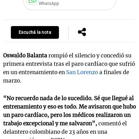
WhatsApp
Notas
Escuchá la nota
s
Notas
La Sole en
ial
Mundial 2026
Cadena 3
Oswaldo Balanta
rompió el silencio y concedió su
primera entrevista tras el paro cardíaco que sufrió
en un entrenamiento en
San Lorenzo
a finales de
marzo.
“No recuerdo nada de lo sucedido. Sé que llegué al
entrenamiento y eso es todo. Me avisaron que hubo
un paro cardíaco, pero los médicos realizaron un
trabajo excepcional y me salvaron”,
comentó el
delantero colombiano de 23 años en una