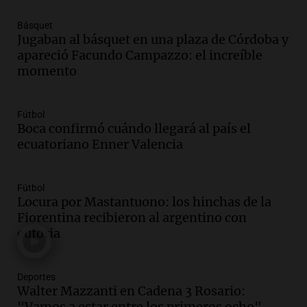
propiedad privada genera preocupación
y críticas entre senadores
Básquet
Jugaban al básquet en una plaza de Córdoba y
Panorama Federal
apareció Facundo Campazzo: el increíble
Episodios
momento
Audio.
La comunidad boliviana en Salta:
un pilar cultural y social según Antonio
Marocco
Fútbol
Panorama Federal
Boca confirmó cuándo llegará al país el
Episodios
ecuatoriano Enner Valencia
Audio.
Ordenan el reintegro de dos
niños a Córdoba tras disputa de
Fútbol
custodia en Salta
Locura por Mastantuono: los hinchas de la
Panorama Federal
Fiorentina recibieron al argentino con
Episodios
euforia
Audio.
Inviolabilidad de la propiedad
privada: el ruido que tapa cosas
importantes
Deportes
Editorial
Walter Mazzanti en Cadena 3 Rosario:
Episodios
"Vamos a estar entre los primeros ocho"