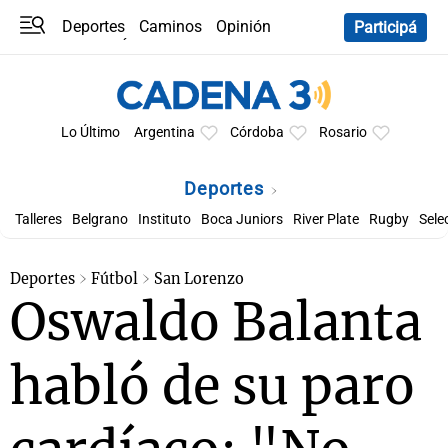
Deportes
Caminos
Opinión
Participá
Programas
Últimas coberturas
Últimas 24 h
En YouTube
Clima
Horóscopo
Lo Último
Argentina
Córdoba
Rosario
Deportes
Talleres
Belgrano
Instituto
Boca Juniors
River Plate
Rugby
Sele
Deportes
Fútbol
San Lorenzo
Oswaldo Balanta
habló de su paro