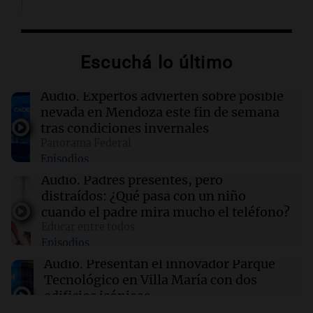
16:20
Visita del papa León XIV a Argentina
"Difundan el milagro": el recuerdo de una
amiga del papa León XIV sobre su misión en
Escuchá lo último
Perú
Audio.
Expertos advierten sobre posible
16:19
Boca Juniors
nevada en Mendoza este fin de semana
Boca confirmó cuándo llegará al país el
tras condiciones invernales
ecuatoriano Enner Valencia
Panorama Federal
Episodios
16:06
Mundo
Audio.
Padres presentes, pero
Crisis sanitaria en Cisjordania: las políticas
distraídos: ¿Qué pasa con un niño
israelíes afectan gravemente el acceso a la
cuando el padre mira mucho el teléfono?
salud
Educar entre todos
Episodios
16:02
Mundo
Audio.
Presentan el innovador Parque
Las primarias de Tennessee marcan el debut
Tecnológico en Villa María con dos
de un controvertido mapa parlamentario que
edificios icónicos
divide Memphis
Panorama Federal