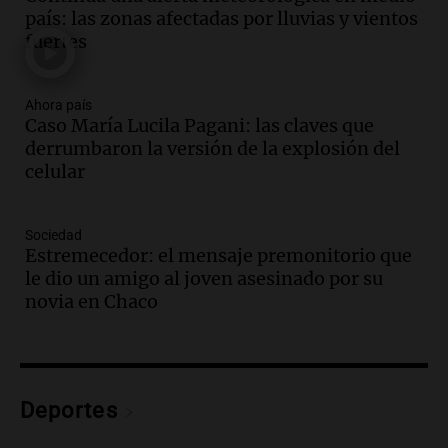
provincia y su integración
país: las zonas afectadas por lluvias y vientos
Panorama Federal
fuertes
Episodios
Audio.
La amiga del Papa León XIV
recordó su paso por Perú: "Nos decía
Ahora país
Caso María Lucila Pagani: las claves que
siempre: ''Difundan el milagro''"
derrumbaron la versión de la explosión del
Viva la Radio
celular
Episodios
Audio.
Santa Fe, segunda provincia con
más femicidios del país, según informe
Sociedad
de Casa del Encuentro
Estremecedor: el mensaje premonitorio que
Panorama Federal
le dio un amigo al joven asesinado por su
Episodios
novia en Chaco
Audio.
Santa Fe reactivará 1.500
viviendas paralizadas tras el cierre de
Procrear en la provincia
Panorama Federal
Deportes
Episodios
Audio.
Debate en el Senado por la ley de