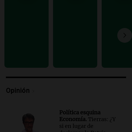
Deportes Rosario
Episodios
Audio.
Avanza el juicio a Oscar González
con nuevas declaraciones de testigos
sobre el accidente
Panorama Federal
Episodios
Audio.
El viento complica el combate
del incendio forestal en Villa Yacanto
Ahora país
Episodios
Opinión
Política esquina
Economía.
Tierras: ¿Y
si en lugar de