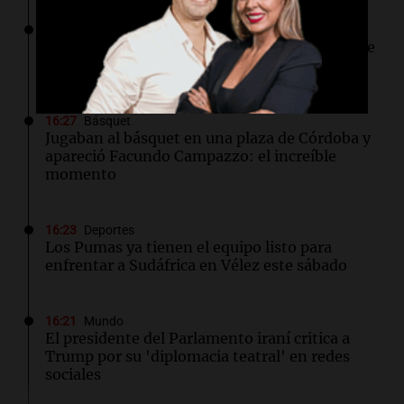
16:52
Espectáculos
Zulma Lobato fue hallada en situación de calle
en Paraná y quedó bajo asistencia municipal
16:27
Básquet
Jugaban al básquet en una plaza de Córdoba y
apareció Facundo Campazzo: el increíble
momento
16:23
Deportes
Los Pumas ya tienen el equipo listo para
enfrentar a Sudáfrica en Vélez este sábado
16:21
Mundo
El presidente del Parlamento iraní critica a
Trump por su 'diplomacia teatral' en redes
sociales