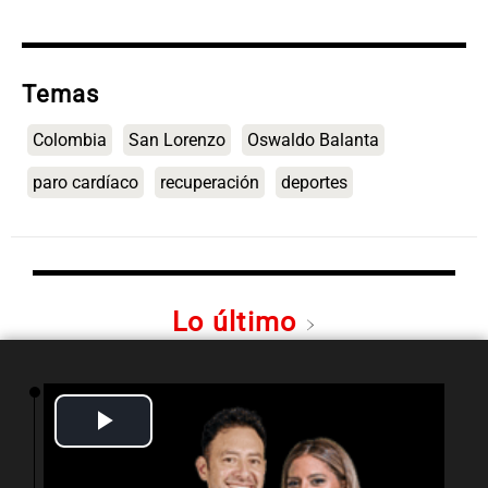
Temas
Colombia
San Lorenzo
Oswaldo Balanta
paro cardíaco
recuperación
deportes
Lo último
16:54
Sociedad
El sistema Lince permitió detener a
Play
“Pescado”, prófugo ligado a la banda de
“Lichi” Romero
Video