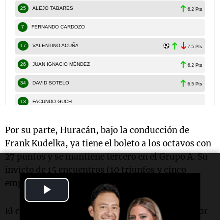
Por su parte, Huracán, bajo la conducción de
Frank Kudelka, ya tiene el boleto a los octavos con
27 puntos y se mantiene tercero en el Grupo A. Su
invicto de 15 encuentros (10 triunfos y cinco
empates) llegó a su fin en Rosario.
Play
Video
El cierre del encuentro dejó
polémica
: el defensor