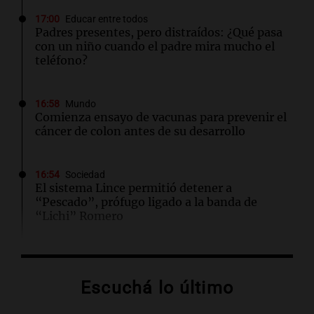
17:00
Educar entre todos
Padres presentes, pero distraídos: ¿Qué pasa
con un niño cuando el padre mira mucho el
teléfono?
16:58
Mundo
Comienza ensayo de vacunas para prevenir el
cáncer de colon antes de su desarrollo
16:54
Sociedad
El sistema Lince permitió detener a
“Pescado”, prófugo ligado a la banda de
“Lichi” Romero
16:53
Mundo
El impacto del calor extremo en la vida diaria
Escuchá lo último
de los estadounidenses, según reciente
encuesta