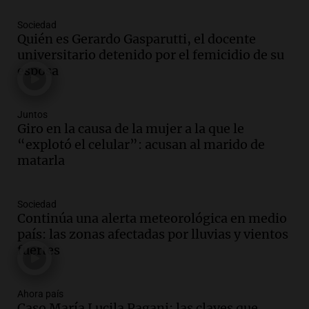
Episodios
Sociedad
Audio.
El kirchnerismo no logra apoyo
Quién es Gerardo Gasparutti, el docente
para modificar proyecto de propiedad
universitario detenido por el femicidio de su
privada en el Senado Nacional
esposa
Panorama Federal
Episodios
Audio.
Estados Unidos advierte sobre
Juntos
contrato entre cooperativa argentina y
Giro en la causa de la mujer a la que le
Huawei en Neuquén
“explotó el celular”: acusan al marido de
Panorama Federal
matarla
Episodios
Audio.
El vicegobernador de Salta resalta
Sociedad
la presencia de 70.000 bolivianos en la
Continúa una alerta meteorológica en medio
provincia y su integración
país: las zonas afectadas por lluvias y vientos
Panorama Federal
fuertes
Episodios
Audio.
La amiga del Papa León XIV
recordó su paso por Perú: "Nos decía
Ahora país
Caso María Lucila Pagani: las claves que