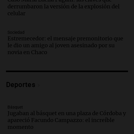
siempre: ''Difundan el milagro''"
derrumbaron la versión de la explosión del
Viva la Radio
celular
Episodios
Audio.
Santa Fe, segunda provincia con
más femicidios del país, según informe
Sociedad
de Casa del Encuentro
Estremecedor: el mensaje premonitorio que
Panorama Federal
le dio un amigo al joven asesinado por su
Episodios
novia en Chaco
Audio.
Santa Fe reactivará 1.500
viviendas paralizadas tras el cierre de
Procrear en la provincia
Panorama Federal
Deportes
Episodios
Audio.
Debate en el Senado por la ley de
propiedad privada genera preocupación
y críticas entre senadores
Básquet
Jugaban al básquet en una plaza de Córdoba y
Panorama Federal
apareció Facundo Campazzo: el increíble
Episodios
momento
Audio.
La comunidad boliviana en Salta: