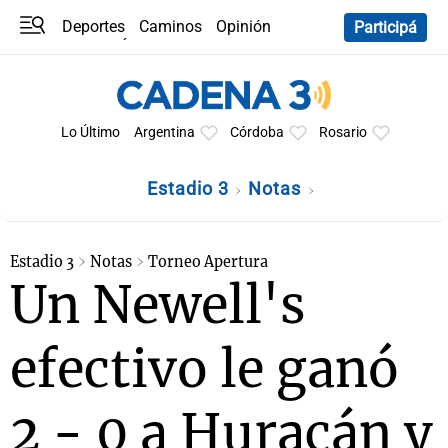
Deportes
Caminos
Opinión
Participá
Programas
Últimas coberturas
Últimas 24 h
En YouTube
Clima
Horóscopo
Lo Último
Argentina
Córdoba
Rosario
Estadio 3
Notas
Estadio 3
Notas
Torneo Apertura
Un Newell's
efectivo le ganó
2 - 0 a Huracán y