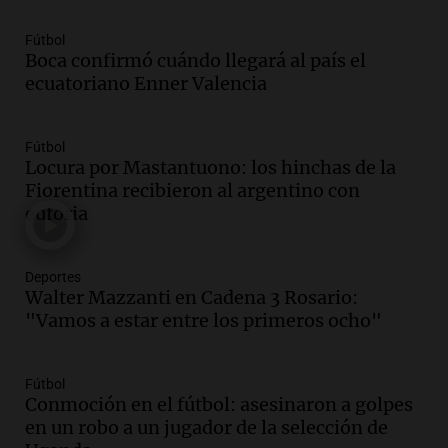
un pilar cultural y social según Antonio
Marocco
Fútbol
Panorama Federal
Boca confirmó cuándo llegará al país el
Episodios
ecuatoriano Enner Valencia
Audio.
Ordenan el reintegro de dos
niños a Córdoba tras disputa de
Fútbol
custodia en Salta
Locura por Mastantuono: los hinchas de la
Panorama Federal
Fiorentina recibieron al argentino con
Episodios
euforia
Audio.
Inviolabilidad de la propiedad
privada: el ruido que tapa cosas
importantes
Deportes
Editorial
Walter Mazzanti en Cadena 3 Rosario:
Episodios
"Vamos a estar entre los primeros ocho"
Audio.
Lanzaron una campaña para que
niños con cáncer reciban regalos por el
Fútbol
día del niño.
Conmoción en el fútbol: asesinaron a golpes
La Argentina Posible
en un robo a un jugador de la selección de
Episodios