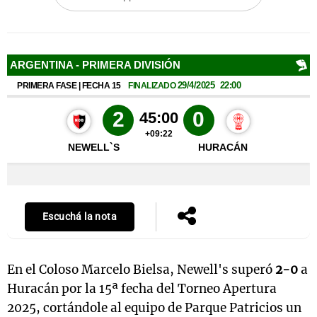
Notas
s
Notas
La Sole en
ial
Mundial 2026
Cadena 3
Escuchá la nota
En el Coloso Marcelo Bielsa, Newell's superó
2-0
a
Huracán por la 15ª fecha del Torneo Apertura
2025, cortándole al equipo de Parque Patricios un