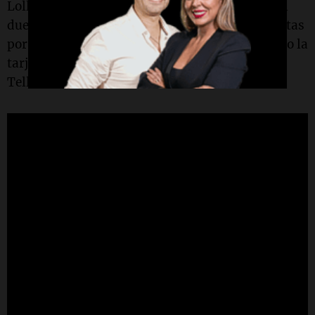
Lollo fue expulsado por agresión y se perderá el
duelo clave ante Racing. En medio de las protestas
por esa decisión, el técnico Fabbiani también vio la
tarjeta roja tras discutir con el árbitro Facundo
Tello.