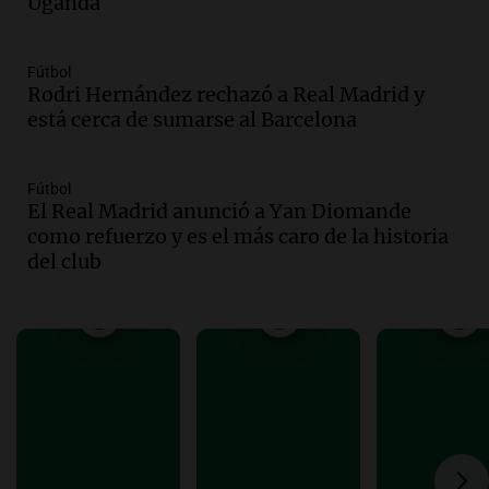
Uganda
Audio.
Ganó una beca en la secundaria,
se mudó a Córdoba y hoy lleva la
bandera de la universidad
Fútbol
Rodri Hernández rechazó a Real Madrid y
La Argentina Posible
está cerca de sumarse al Barcelona
Episodios
Audio.
El 80% de los ejecutivos espera
una mejora económica, pero modera
Fútbol
sus expectativas
El Real Madrid anunció a Yan Diomande
Ahora país
como refuerzo y es el más caro de la historia
Episodios
del club
Audio.
Walter Mazzanti en Cadena 3
Rosario: "Vamos a estar entre los
primeros ocho"
Deportes Rosario
Episodios
Audio.
Avanza el juicio a Oscar González
con nuevas declaraciones de testigos
sobre el accidente
Panorama Federal