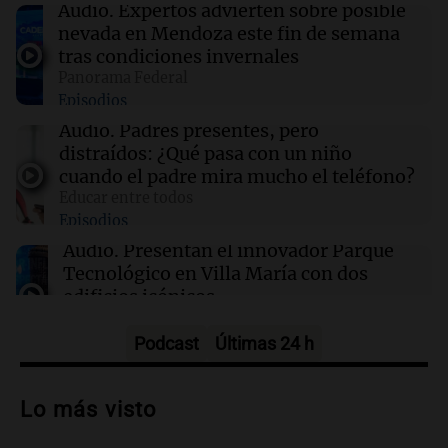
Audio.
Expertos advierten sobre posible
nevada en Mendoza este fin de semana
16:52
Espectáculos
tras condiciones invernales
Zulma Lobato fue hallada en situación de calle
Panorama Federal
en Paraná y quedó bajo asistencia municipal
Episodios
Audio.
Padres presentes, pero
16:50
Mundo
distraídos: ¿Qué pasa con un niño
Voepass enfrenta acusaciones tras el trágico
cuando el padre mira mucho el teléfono?
accidente aéreo en Brasil que dejó 62 muertos
Educar entre todos
Episodios
16:50
Mundo
Audio.
Presentan el innovador Parque
Interrupciones en la venta de aguacates
Tecnológico en Villa María con dos
mexicanos a EE. UU.: causas y consecuencias
edificios icónicos
Panorama Federal
Episodios
Podcast
Últimas 24 h
Audio.
Polémica en el fútbol argentino:
árbitros bajo la lupa tras fallos
Lo más visto
controvertidos
Panorama Federal