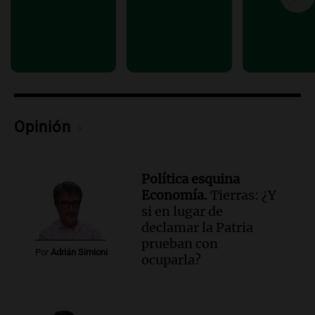
Episodios
Audio.
El viento complica el combate
del incendio forestal en Villa Yacanto
Ahora país
Episodios
Opinión
Política esquina
Economía.
Tierras: ¿Y
si en lugar de
declamar la Patria
prueban con
Por
Adrián Simioni
ocuparla?