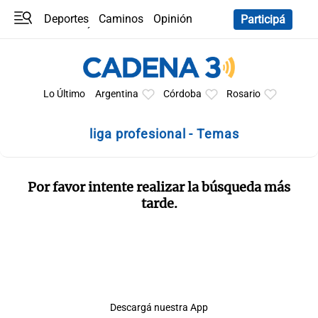
Deportes
Caminos
Opinión
Participá
Programas
Últimas coberturas
Últimas 24 h
En YouTube
Clima
Horóscopo
Lo Último
Argentina
Córdoba
Rosario
liga profesional - Temas
Por favor intente realizar la búsqueda más
tarde.
Descargá nuestra App