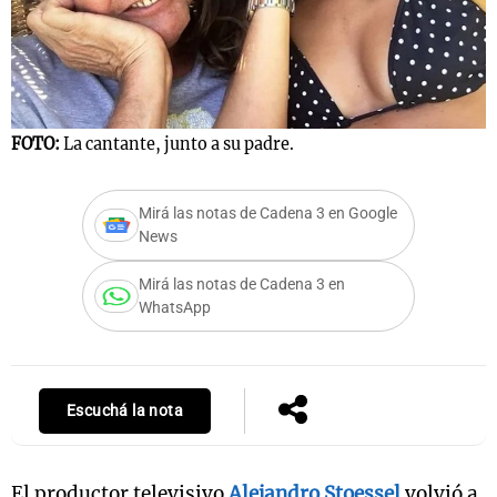
Notas
s
Notas
La Sole en
FOTO:
La cantante, junto a su padre.
ial
Mundial 2026
Cadena 3
Mirá las notas de Cadena 3 en Google
News
Mirá las notas de Cadena 3 en
WhatsApp
Escuchá la nota
El productor televisivo
Alejandro Stoessel
volvió a