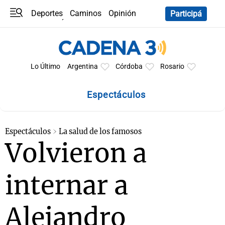
Deportes
Caminos
Opinión
Participá
Programas
Últimas coberturas
Últimas 24 h
En YouTube
Clima
Horóscopo
Lo Último
Argentina
Córdoba
Rosario
Espectáculos
Espectáculos
La salud de los famosos
Volvieron a
internar a
Alejandro