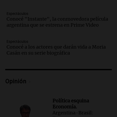
Amamos Argentina
Episodios
Espectáculos
Audio.
Ahyre estuvo en el Estudio
Conocé "Instante", la conmovedora película
Federal Sancor Seguros y adelantó su
argentina que se estrena en Prime Video
nuevo tema a Cadena 3 Rosario.
Viva la Radio Rosario
Espectáculos
Episodios
Conocé a los actores que darán vida a Moria
Audio.
Cierre del Paso Internacional
Casán en su serie biográfica
Cristo Redentor por acumulación de
nieve se extiende a 22 días
Panorama Federal
Episodios
Opinión
Audio.
Estudiantes de Italia realizan
prácticas docentes en Córdoba para
enriquecer su formación educativa
Panorama Federal
Política esquina
Episodios
Economía.
Argentina-Brasil:
Audio.
La Universidad de Milán y su