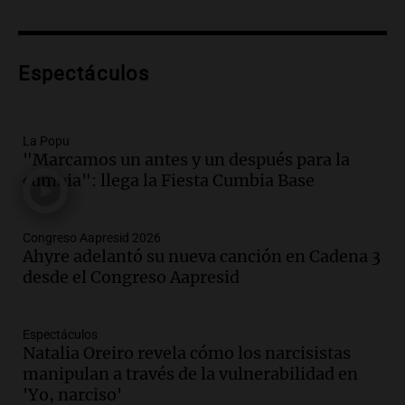
Audio.
Lanzamiento del Tigo 7 CSH: el
nuevo híbrido enchufable de Chery llega
Espectáculos
al mercado argentino
Panorama Federal
Episodios
La Popu
Audio.
Perito Moreno recibe la Copa
"Marcamos un antes y un después para la
Mundial de Natación de Invierno con
cumbia": llega la Fiesta Cumbia Base
récords y atletas de 20 países
Amamos Argentina
Episodios
Congreso Aapresid 2026
Audio.
Conductor imputado por
Ahyre adelantó su nueva canción en Cadena 3
accidente fatal en San Luis dejó tres
desde el Congreso Aapresid
jóvenes muertos y un herido grave
Panorama Federal
Episodios
Espectáculos
Natalia Oreiro revela cómo los narcisistas
Audio.
Historiador de la UBA celebró la
manipulan a través de la vulnerabilidad en
marcha atrás en la Ley de Tierras:
'Yo, narciso'
“Frenamos un saqueo de recursos”