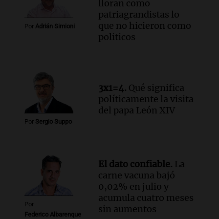
lloran como
colaboración con la municipalidad para
patriagrandistas lo
la educación y parques
que no hicieron como
Panorama Federal
Por
Adrián Simioni
politicos
Episodios
Audio.
El papamóvil de Juan Pablo II
revive con la visita de León XIV y una
historia nacida en Córdoba
Viva la Radio
3x1=4.
Qué significa
Episodios
políticamente la visita
Audio.
Monseñor Fenoy celebra la visita
del papa León XIV
de León XIV a Argentina y reflexiona
Por
Sergio Suppo
sobre su impacto espiritual
Panorama Federal
Episodios
El dato confiable.
La
Audio.
El ministro de Economía de Santa
carne vacuna bajó
Fe relativiza el impacto del fallo sobre
0,02% en julio y
jubilaciones en la provincia
acumula cuatro meses
Panorama Federal
Por
sin aumentos
Episodios
Federico Albarenque