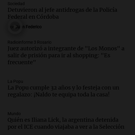
Audio.
Mendoza celebra la apertura del
Sociedad
centro de esquí Penitentes Park tras
Detuvieron al jefe antidrogas de la Policía
siete años de cierre por falta de nieve
Federal en Córdoba
Panorama Federal
Por
Juan Federico
Episodios
Audio.
Madres en Rosario piden por la
Radioinforme 3 Rosario
Juez autorizó a integrante de "Los Monos" a
ley Joaquín.
salir de prisión para ir al shopping: "Es
Viva la Radio Rosario
frecuente"
Episodios
Audio.
Juan Pedro Colombo, rematador
de hacienda: “Las tecnologías no
La Popu
La Popu cumple 32 años y lo festeja con un
reemplazan el contacto con la gente”
regalazo: ¡Naldo te equipa toda la casa!
La Argentina, hoy
Episodios
Audio.
Un trabajador herido tras caer a
Mundo
Quién es Iliana Lick, la argentina detenida
un pozo de 17 metros en Nueva Córdoba
por el ICE cuando viajaba a ver a la Selección
Panorama Federal
Episodios