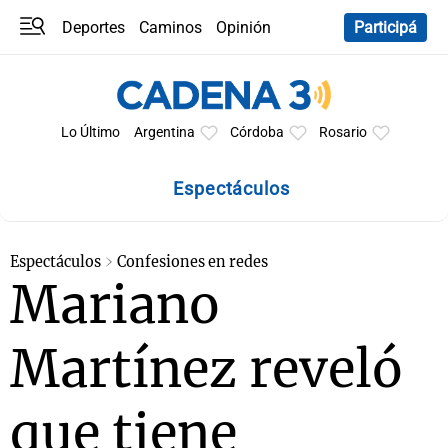
Deportes
Caminos
Opinión
Participá
Programas
Últimas coberturas
Últimas 24 h
En YouTube
Clima
Horóscopo
Lo Último
Argentina
Córdoba
Rosario
Espectáculos
Espectáculos
Confesiones en redes
Mariano
Martínez reveló
que tiene