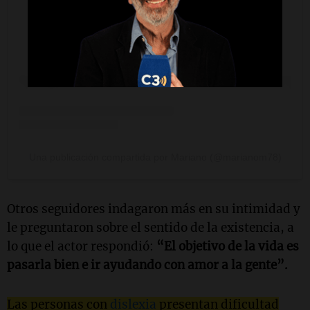
Una publicación compartida por Mariano (@marianom78)
Otros seguidores indagaron más en su intimidad y
le preguntaron sobre el sentido de la existencia, a
lo que el actor respondió:
“El objetivo de la vida es
pasarla bien e ir ayudando con amor a la gente”.
Las personas con
dislexia
presentan dificultad