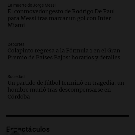
La muerte de Jorge Messi
Episodios
El conmovedor gesto de Rodrigo De Paul
Audio.
Nahuel Pennisi y la huella de
para Messi tras marcar un gol con Inter
Mercedes Sosa: "La emoción es el filtro
Miami
máximo".
Una Mañana para todos Rosario
Episodios
Deportes
Colapinto regresa a la Fórmula 1 en el Gran
Audio.
Orellana Lucca celebró su peña
Premio de Países Bajos: horarios y detalles
de folclore en Córdoba
Tarde y Media
Episodios
Sociedad
Un partido de fútbol terminó en tragedia: un
Audio.
Trágico accidente en Mendoza:
hombre murió tras descompensarse en
un muerto y varios heridos tras caída de
Córdoba
vehículos desde un puente
Panorama Federal
Episodios
Audio.
Tragedia en Mendoza: un muerto
Espectáculos
y cinco heridos tras caer dos autos desde