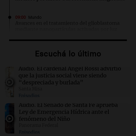
09:00
Mundo
Avances en el tratamiento del glioblastoma
mediante nanopartículas activadas por luz
08:59
Homilías
Escuchá lo último
El cardenal Ángel Rossi advirtió que la justicia
social viene siendo “despreciada y burlada”
Audio.
El cardenal Ángel Rossi advirtió
que la justicia social viene siendo
08:39
Deportes
“despreciada y burlada”
El conmovedor homenaje de De Paul a Messi
Santa Misa
en medio de su dolor familiar
Episodios
Audio.
El Senado de Santa Fe aprueba
08:25
Sociedad
Ley de Emergencia Hídrica ante el
El domingo amaneció soleado y helado en
fenómeno del Niño
Córdoba: cómo seguirá el tiempo en el
Panorama Federal
arranque de la semana
Episodios