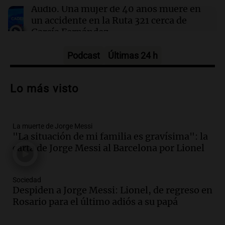
Audio.
Una mujer de 40 años muere en
un accidente en la Ruta 321 cerca de
García Fernández
Panorama Federal
Episodios
Podcast
Últimas 24 h
Audio.
El Tesoro Nacional captura 12
billones de pesos y genera excedente de
Lo más visto
liquidez de 4 billones
Panorama Federal
Episodios
La muerte de Jorge Messi
Audio.
La lección del Titanic y la
"La situación de mi familia es gravísima": la
humildad en tiempos de tormenta
carta de Jorge Messi al Barcelona por Lionel
según San Ignacio de Loyola
Panorama Federal
Episodios
Sociedad
Audio.
Tormentas y filtraciones: "El
Despiden a Jorge Messi: Lionel, de regreso en
agua entra por donde menos
Rosario para el último adiós a su papá
imaginamos"
Una Mañana para todos Rosario