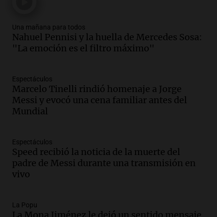
un puente
Una mañana para todos
Episodios
Una mañana para todos
Nahuel Pennisi y la huella de Mercedes Sosa:
Audio.
Messi llegará esta noche a
"La emoción es el filtro máximo"
Rosario para acompañar a su familia
tras la muerte de su papá
Una mañana para todos
Espectáculos
Episodios
Marcelo Tinelli rindió homenaje a Jorge
Audio.
Ley de Propiedad Privada: el revés
Messi y evocó una cena familiar antes del
en el Congreso expuso una debilidad
Mundial
comunicacional del Gobierno
Una mañana para todos
Episodios
Espectáculos
Speed recibió la noticia de la muerte del
Audio.
Casabindo se prepara para una
padre de Messi durante una transmisión en
celebración única: 30.000 turistas y el
vivo
tradicional Toreo de la Vincha
Una mañana para todos
Episodios
La Popu
Audio.
Borges, abogada de Pourrain:
La Mona Jiménez le dejó un sentido mensaje