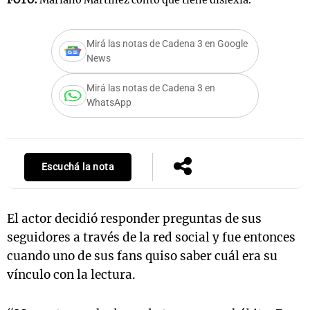
FOTO:
Mariano Martínez contó que tiene dislexia.
F
Mirá las notas de Cadena 3 en Google
Notas
News
s
Notas
Mirá las notas de Cadena 3 en
La Sole en
WhatsApp
ial
Mundial 2026
Cadena 3
Escuchá la nota
El actor decidió responder preguntas de sus
seguidores a través de la red social y fue entonces
cuando uno de sus fans quiso saber cuál era su
vínculo con la lectura.