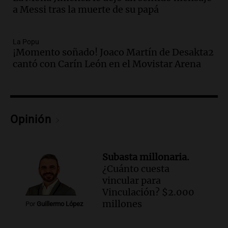
"Tres hombres se lo llevaron para
a Messi tras la muerte de su papá
hacerle preguntas y nunca regresó"
Una mañana para todos
La Popu
Episodios
¡Momento soñado! Joaco Martín de Desakta2
Audio.
Voluntarios limpiaron 9.000
cantó con Carín León en el Movistar Arena
metros del río Suquía y retiraron hasta
800 kilos de basura por jornada
Una mañana para todos
Episodios
Audio.
La historia de la servilleta que
Opinión
firmó Jorge Messi para el primer
contrato de Leo con Barcelona
Una mañana para todos
Subasta millonaria.
Episodios
¿Cuánto cuesta
vincular para
Audio.
Joan Gaspart: "Sin Jorge, no sé si
Vinculación? $2.000
Messi hubiera llegado adonde llegó"
millones
Por
Guillermo López
Una mañana para todos
Episodios