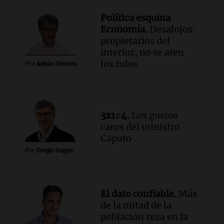
Audio.
El orgullo y el sueño argentino de
Política esquina
Jorge Messi en una entrevista con Rony
Economía.
Desalojos:
Vargas en 2007
propietarios del
Una mañana para todos
interior, no se aten
Episodios
los rulos
Por
Adrián Simioni
Audio.
El abuelo de Agostina Vega, tras
las nuevas detenciones: "En esa casa
todos tenían algo que ver"
Una mañana para todos
3x1=4.
Los gustos
Episodios
caros del ministro
Audio.
Una nutricionista derribó el mito
Caputo
del desayuno ideal: qué alimentos
Por
Sergio Suppo
conviene priorizar
Una mañana para todos
Episodios
El dato confiable.
Más
de la mitad de la
población reza en la