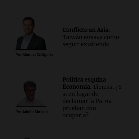
organizaciones sociales por San
Cayetano avanza hacia el Monumento
Noticias Rosario
Episodios
Conflicto en Asia.
Audio.
San Cayetano y Aumento de
Taiwán ensaya cómo
Peajes: Noticias Destacadas de
seguir existiendo
Argentina en un Resumen Actual
Noticias
Por
Marcos Calligaris
Episodios
Política esquina
Economía.
Tierras: ¿Y
si en lugar de
declamar la Patria
prueban con
Por
Adrián Simioni
ocuparla?