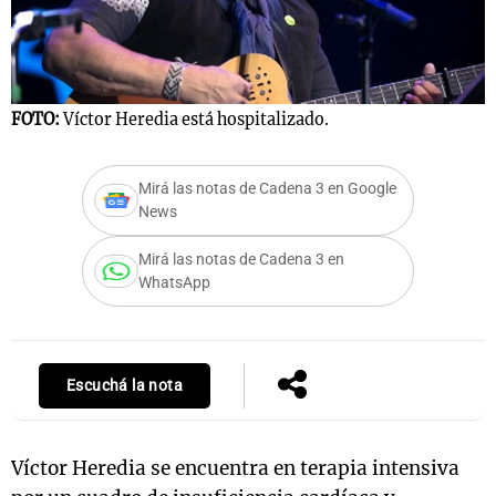
Notas
s
Notas
FOTO:
Víctor Heredia está hospitalizado.
La Sole en
ial
Mundial 2026
Cadena 3
Mirá las notas de Cadena 3 en Google
News
Mirá las notas de Cadena 3 en
WhatsApp
Escuchá la nota
Víctor Heredia se encuentra en terapia intensiva