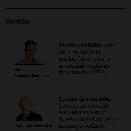
vivir en la casa familiar
Desayuno de Juntos
Episodios
Opinión
Audio.
Una mujer fallece tras vuelco de
vehículo en la Circunvalación Este-
Oeste en Salta
Panorama Federal
El dato confiable.
Más
Episodios
de la mitad de la
Audio.
Una mujer muere tras un vuelco
población reza en la
en la Circunvalación Este-Oeste de
intimidad, según un
Salta
Por
informe de la UBA
Federico Albarenque
Panorama Federal
Episodios
Audio.
El Polo Obrero marcha en
Córdoba pidiendo trabajo genuino y
Cuadro de situación.
mejoras en programas sociales
Errores no forzados
del Gobierno en su
Panorama Federal
intento por retomar la
Episodios
iniciativa política
Por
Sergio Berensztein
Audio.
La marcha de gremios y