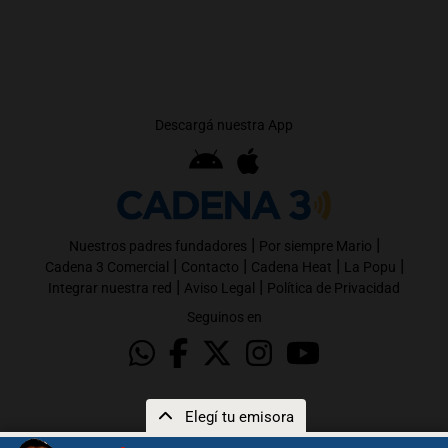
Descargá nuestra App
|
|
Nuestros padres fundadores
Por siempre Mario
|
|
|
|
Cadena 3 Comercial
Contacto
Cadena Heat
La Popu
|
|
Integrar nuestra red
Aviso Legal
Política de Privacidad
Seguinos en
Elegí tu emisora