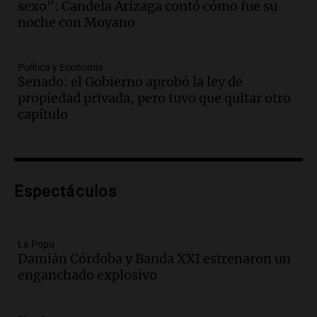
sexo": Candela Arizaga contó cómo fue su
Audio.
Kicillof critica represión en
noche con Moyano
marcha y otras noticias nacionales de
este miércoles
Noticias
Política y Economía
Episodios
Senado: el Gobierno aprobó la ley de
Audio.
Donald Trump acusa a México de
propiedad privada, pero tuvo que quitar otro
perjudicar a Estados Unidos en medio de
capítulo
tensiones y críticas
Panorama Federal
Episodios
Audio.
Oncativo presenta su 52ª Fiesta
Espectáculos
Nacional del Salame con la novedad de la
variedad “ultra premium”
Juntos
Episodios
La Popu
Damián Córdoba y Banda XXI estrenaron un
Audio.
El reclamo del sector industrial
enganchado explosivo
tras las críticas de Caputo: "Somos seres
humanos que trabajamos"
Noticias Rosario