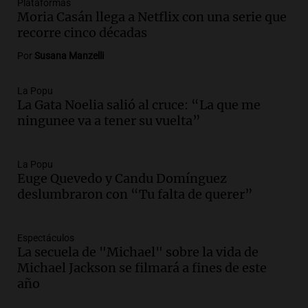
Plataformas
Episodios
Moria Casán llega a Netflix con una serie que
Audio.
Suspenden clases en Bariloche y
recorre cinco décadas
alrededores por nevadas y malas
Por
Susana Manzelli
condiciones de circulación
Panorama Federal
Episodios
La Popu
La Gata Noelia salió al cruce: “La que me
Audio.
Uspallata enfrenta un temporal
ningunee va a tener su vuelta”
de nieve que deja varados a 1500
camiones por más de 24 días
Noticias
La Popu
Episodios
Euge Quevedo y Candu Domínguez
Audio.
Exigen justicia por Débora:
deslumbraron con “Tu falta de querer”
"Lamentablemente nadie va a
devolvérnosla"
Espectáculos
Siempre Juntos Rosario
La secuela de "Michael" sobre la vida de
Episodios
Michael Jackson se filmará a fines de este
Audio.
Se divorciaron y la Justicia
año
ordenó que ella le pague una renta por