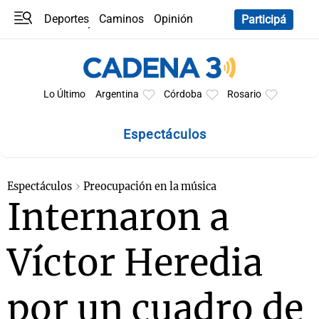
Deportes
Caminos
Opinión
Participá
Programas
Últimas coberturas
Últimas 24 h
En YouTube
Clima
Horóscopo
Lo Último
Argentina
Córdoba
Rosario
Espectáculos
Espectáculos
Preocupación en la música
Internaron a
Víctor Heredia
por un cuadro de