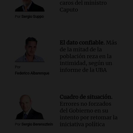
caros del ministro
Episodios
Caputo
Audio.
Tormentas y filtraciones: "El
Por
Sergio Suppo
agua entra por donde menos
imaginamos"
Una Mañana para todos Rosario
Episodios
El dato confiable.
Más
de la mitad de la
población reza en la
intimidad, según un
Por
informe de la UBA
Federico Albarenque
Cuadro de situación.
Errores no forzados
del Gobierno en su
intento por retomar la
iniciativa política
Por
Sergio Berensztein