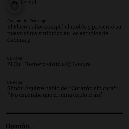
financiera y el aumento de la morosidad
Kike Teruel
en Buenos Aires
Panorama Federal
Episodios
Amamos los Domingos
El Flaco Pailos rompió el molde y presentó su
Audio.
La UNT evalúa apelación ante la
nuevo show sinfónico en los estudios de
Corte Suprema tras fallo que aparta a
Cadena 3
Pagani como rector
Panorama Federal
Episodios
La Popu
Audio.
El cardenal Ángel Rossi advirtió
El Cuti Romero visitó a Q’ Lokura
que la justicia social viene siendo
“despreciada y burlada”
La Popu
Santa Misa
Simón Aguirre habló de “Corazón sin cara”:
Episodios
“No esperaba que el tema explote así”
Audio.
La Bulaya se prepara para el cierre
de su gran muestra anual con la
participación de miles de visitantes
Panorama Federal
Episodios
Opinión