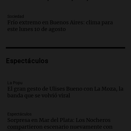
Panorama Federal
Episodios
Sociedad
Audio.
Bomberos asisten a senderista
Frío extremo en Buenos Aires: clima para
con fractura de tobillo en refugio Doña
este lunes 10 de agosto
Rosa
Panorama Federal
Episodios
Audio.
Amaycha del Valle avanza en
Espectáculos
investigación internacional sobre asma
con nueva tecnología médica
Panorama Federal
Episodios
La Popu
El gran gesto de Ulises Bueno con La Moza, la
Audio.
Suspenden descuento en SUBE y
banda que se volvió viral
aumentan tarifas del SUBTE en Buenos
Aires desde agosto
Panorama Federal
Espectáculos
Episodios
Sorpresa en Mar del Plata: Los Nocheros
Audio.
Kicillof critica la desregulación
compartieron escenario nuevamente con