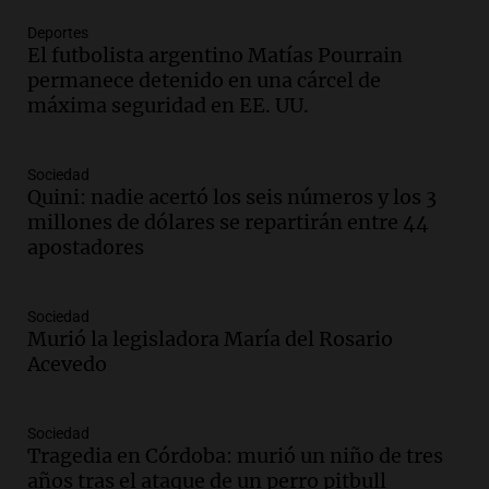
Deportes
Audio.
Córdoba espera a León XIV con el
El futbolista argentino Matías Pourrain
recuerdo del paso de Juan Pablo II: "Te
permanece detenido en una cárcel de
traspasaba con la mirada"
máxima seguridad en EE. UU.
Amamos los Domingos
Episodios
Audio.
El observatorio de Bosque Alegre,
Sociedad
un imperdible cordobés para los
Quini: nadie acertó los seis números y los 3
amantes de la astronomía
millones de dólares se repartirán entre 44
Amamos los Domingos
apostadores
Episodios
Audio.
“No entendíamos qué cantaban”:
Sociedad
la historia del club de Irlanda
Murió la legisladora María del Rosario
revolucionado por hinchas argentinos
Acevedo
Amamos los Domingos
Episodios
Audio.
Crisis diplomática: el embajador
Sociedad
Tragedia en Córdoba: murió un niño de tres
argentino regresa al país tras conflicto
años tras el ataque de un perro pitbull
con Brasil