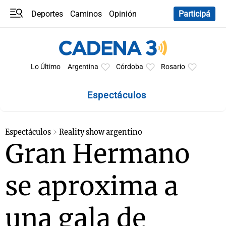
Deportes
Caminos
Opinión
Participá
Programas
Últimas coberturas
Últimas 24 h
En YouTube
Clima
Horóscopo
Lo Último
Argentina
Córdoba
Rosario
Espectáculos
Espectáculos
Reality show argentino
Gran Hermano
se aproxima a
una gala de