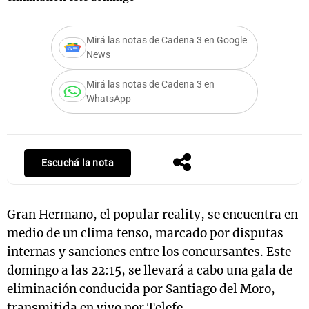
Mirá las notas de Cadena 3 en Google
News
Notas
s
Notas
Mirá las notas de Cadena 3 en
La Sole en
WhatsApp
ial
Mundial 2026
Cadena 3
Escuchá la nota
Gran Hermano, el popular reality, se encuentra en
medio de un clima tenso, marcado por disputas
internas y sanciones entre los concursantes. Este
domingo a las 22:15, se llevará a cabo una gala de
eliminación conducida por Santiago del Moro,
transmitida en vivo por Telefe.