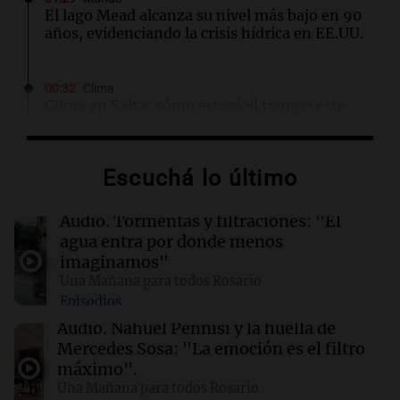
El lago Mead alcanza su nivel más bajo en 90
años, evidenciando la crisis hídrica en EE.UU.
00:32
Clima
Clima en Salta: cómo estará el tiempo este
domingo 9 de agosto
Escuchá lo último
00:26
Clima
Clima en Tucumán: cómo estará el tiempo
este domingo 9 de agosto
Audio.
Tormentas y filtraciones: "El
agua entra por donde menos
imaginamos"
00:21
Clima
Una Mañana para todos Rosario
Clima en Mendoza: cómo estará el tiempo
Episodios
este domingo 9 de agosto
Audio.
Nahuel Pennisi y la huella de
Mercedes Sosa: "La emoción es el filtro
00:16
Clima
máximo".
Clima en Santa Fe: cómo estará el tiempo este
Una Mañana para todos Rosario
domingo 9 de agosto