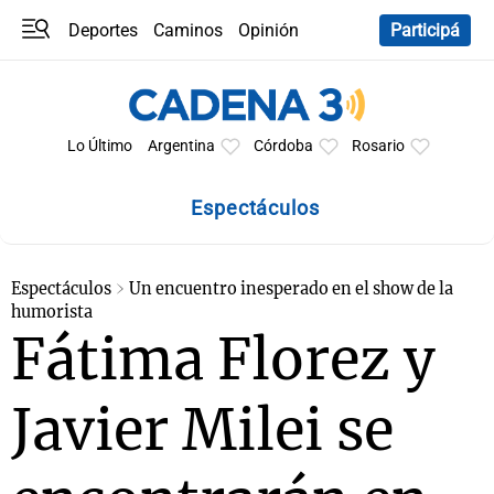
Deportes
Caminos
Opinión
Participá
Programas
Últimas coberturas
Últimas 24 h
En YouTube
Clima
Horóscopo
Lo Último
Argentina
Córdoba
Rosario
Espectáculos
Espectáculos
Un encuentro inesperado en el show de la
humorista
Fátima Florez y
Javier Milei se