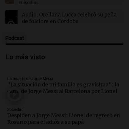
Episodios
Audio.
Orellana Lucca celebró su peña
de folclore en Córdoba
Tarde y Media
Episodios
Podcast
Audio.
Trágico accidente en Mendoza:
un muerto y varios heridos tras caída de
Lo más visto
vehículos desde un puente
Panorama Federal
Episodios
La muerte de Jorge Messi
Audio.
Tragedia en Mendoza: un muerto
"La situación de mi familia es gravísima": la
y cinco heridos tras caer dos autos desde
carta de Jorge Messi al Barcelona por Lionel
un puente
Una mañana para todos
Episodios
Sociedad
Audio.
Messi llegará esta noche a
Despiden a Jorge Messi: Lionel de regreso en
Rosario para acompañar a su familia
Rosario para el adiós a su papá
tras la muerte de su papá