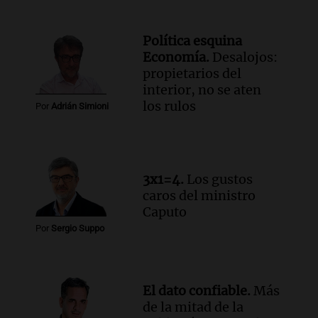
Episodios
Audio.
Estiman que la inflación nacional
Política esquina
de julio será menor al 2,9% registrado
Economía.
Desalojos:
en CABA
propietarios del
Una mañana para todos
interior, no se aten
Episodios
los rulos
Por
Adrián Simioni
Audio.
Altas Cumbres: rescataron a una
cabra que llevaba ocho días atrapada en
un precipicio
Una mañana para todos
3x1=4.
Los gustos
Episodios
caros del ministro
Audio.
Chile planteó mejorar la
Caputo
conectividad fronteriza, aérea y digital
Por
Sergio Suppo
con Jujuy
Panorama Federal
Episodios
El dato confiable.
Más
de la mitad de la