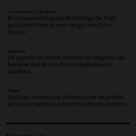
Una mañana para todos
La muerte de Jorge Messi
Episodios
El conmovedor gesto de Rodrigo De Paul
Audio.
Ley de Propiedad Privada: el revés
para Messi tras marcar un gol con Inter
en el Congreso expuso una debilidad
Miami
comunicacional del Gobierno
Una mañana para todos
Episodios
Sociedad
Un partido de fútbol terminó en tragedia: un
Audio.
Casabindo se prepara para una
hombre murió tras descompensarse en
celebración única: 30.000 turistas y el
Córdoba
tradicional Toreo de la Vincha
Una mañana para todos
Episodios
Fútbol
Audio.
Borges, abogada de Pourrain:
Instituto festejó sus 108 años con un golazo
"Tres hombres se lo llevaron para
de Luna y sumó su tercer triunfo consecutivo
hacerle preguntas y nunca regresó"
Una mañana para todos
Episodios
Audio.
Voluntarios limpiaron 9.000