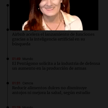
02:13
Mundo
Más de 1.300 vuelos cancelados en Shanghái
ante la llegada del tifón Dolphin
02:03
Tecnología
Airbnb acelera el lanzamiento de funciones
gracias a la inteligencia artificial en su
búsqueda
01:49
Mundo
El Pentágono solicita a la industria de defensa
un aumento en la producción de armas
01:31
Ciencia
Reducir alimentos dulces no disminuye
antojos ni mejora la salud, según estudio
01:29
Mundo