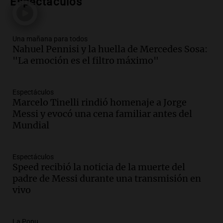
Espectáculos
metros del río Suquía y retiraron hasta
800 kilos de basura por jornada
Una mañana para todos
Episodios
Una mañana para todos
Nahuel Pennisi y la huella de Mercedes Sosa:
Audio.
La historia de la servilleta que
"La emoción es el filtro máximo"
firmó Jorge Messi para el primer
contrato de Leo con Barcelona
Una mañana para todos
Espectáculos
Episodios
Marcelo Tinelli rindió homenaje a Jorge
Messi y evocó una cena familiar antes del
Audio.
Joan Gaspart: "Sin Jorge, no sé si
Mundial
Messi hubiera llegado adonde llegó"
Una mañana para todos
Episodios
Espectáculos
Speed recibió la noticia de la muerte del
Audio.
El orgullo y el sueño argentino de
padre de Messi durante una transmisión en
Jorge Messi en una entrevista con Rony
vivo
Vargas en 2007
Una mañana para todos
Episodios
La Popu