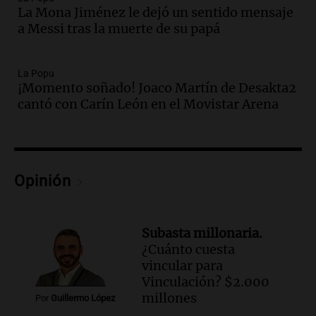
Audio.
El abuelo de Agostina Vega, tras
La Mona Jiménez le dejó un sentido mensaje
las nuevas detenciones: "En esa casa
a Messi tras la muerte de su papá
todos tenían algo que ver"
Una mañana para todos
La Popu
Episodios
¡Momento soñado! Joaco Martín de Desakta2
Audio.
Una nutricionista derribó el mito
cantó con Carín León en el Movistar Arena
del desayuno ideal: qué alimentos
conviene priorizar
Una mañana para todos
Episodios
Opinión
Audio.
Murió Jorge Messi
Una mañana para todos
Episodios
Subasta millonaria.
¿Cuánto cuesta
Audio.
Mateo, a los 25 años, lucha
vincular para
contra el tiempo: necesita un trasplante
Vinculación? $2.000
para poder seguir viviend
millones
Por
Guillermo López
Una mañana para todos