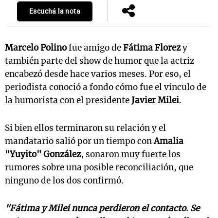
Escuchá la nota
Notas
Marcelo Polino
fue amigo de
Fátima Florez
y
s
Notas
también parte del show de humor que la actriz
La Sole en
encabezó desde hace varios meses. Por eso, el
ial
Mundial 2026
Cadena 3
periodista conoció a fondo cómo fue el vínculo de
la humorista con el presidente
Javier Milei
.
Si bien ellos terminaron su relación y el
mandatario salió por un tiempo con
Amalia
"Yuyito" González
, sonaron muy fuerte los
rumores sobre una posible reconciliación, que
ninguno de los dos confirmó.
"Fátima y Milei nunca perdieron el contacto. Se