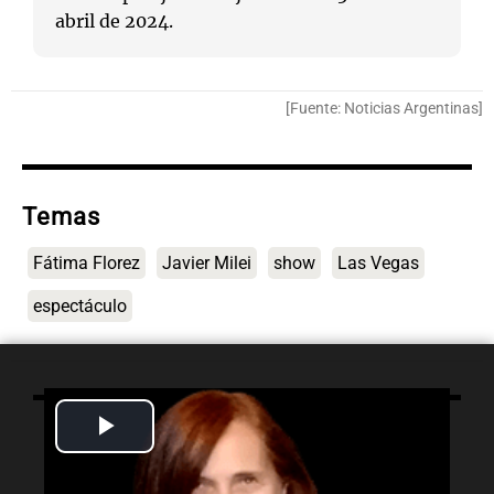
abril de 2024.
[Fuente: Noticias Argentinas]
Temas
Fátima Florez
Javier Milei
show
Las Vegas
espectáculo
Play
Lo último
Video