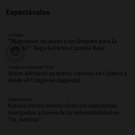
Audio.
Conductor imputado por
accidente fatal en San Luis dejó tres
Espectáculos
jóvenes muertos y un herido grave
Panorama Federal
Episodios
La Popu
Audio.
Historiador de la UBA celebró la
"Marcamos un antes y un después para la
marcha atrás en la Ley de Tierras:
cumbia": llega la Fiesta Cumbia Base
“Frenamos un saqueo de recursos”
Amamos Argentina
Episodios
Congreso Aapresid 2026
Audio.
Ahyre estuvo en el Estudio
Ahyre adelantó su nueva canción en Cadena 3
Federal Sancor Seguros y adelantó su
desde el Congreso Aapresid
nuevo tema a Cadena 3 Rosario.
Viva la Radio Rosario
Episodios
Espectáculos
Natalia Oreiro revela cómo los narcisistas
Audio.
Cierre del Paso Internacional
manipulan a través de la vulnerabilidad en
Cristo Redentor por acumulación de
'Yo, narciso'
nieve se extiende a 22 días
Panorama Federal