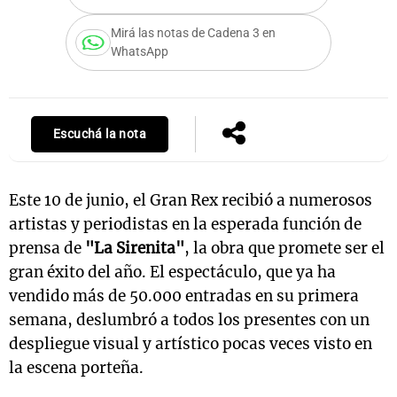
Mirá las notas de Cadena 3 en
WhatsApp
Notas
s
Notas
La Sole en
Escuchá la nota
ial
Mundial 2026
Cadena 3
Este 10 de junio, el Gran Rex recibió a numerosos
artistas y periodistas en la esperada función de
prensa de
"La Sirenita"
, la obra que promete ser el
gran éxito del año. El espectáculo, que ya ha
vendido más de 50.000 entradas en su primera
semana, deslumbró a todos los presentes con un
despliegue visual y artístico pocas veces visto en
la escena porteña.