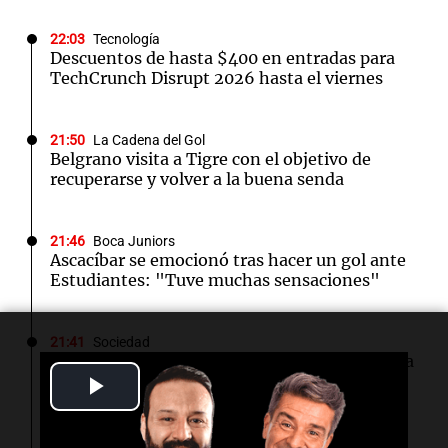
22:03
Tecnología
Descuentos de hasta $400 en entradas para
TechCrunch Disrupt 2026 hasta el viernes
21:50
La Cadena del Gol
Belgrano visita a Tigre con el objetivo de
recuperarse y volver a la buena senda
21:46
Boca Juniors
Ascacíbar se emocionó tras hacer un gol ante
Estudiantes: "Tuve muchas sensaciones"
21:41
Sociedad
Candela Arizaga se pronuncia tras la denuncia
Play
contra Facundo Moyano: "Tengo errores
como cualquiera"
Video