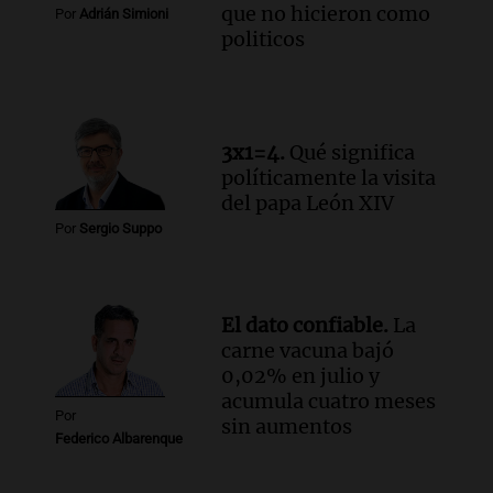
que no hicieron como
Panorama Federal
Por
Adrián Simioni
politicos
Episodios
Audio.
El ministro de Economía de Santa
Fe relativiza el impacto del fallo sobre
jubilaciones en la provincia
Panorama Federal
3x1=4.
Qué significa
Episodios
políticamente la visita
Audio.
La visita del Papa León XIV a
del papa León XIV
Argentina causa gran alegría en Santa
Por
Sergio Suppo
Fe, confirma el arzobispo Fenoi
Panorama Federal
Episodios
El dato confiable.
La
Audio.
Visita del Papa León XIV: el
carne vacuna bajó
organizador de la gira de Juan Pablo II
0,02% en julio y
recordó el desafío logístico
acumula cuatro meses
Viva la Radio
Por
sin aumentos
Episodios
Federico Albarenque