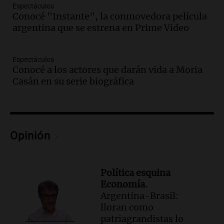
Episodios
Espectáculos
Audio.
Estudiantes de Italia realizan
Conocé "Instante", la conmovedora película
prácticas docentes en Córdoba para
argentina que se estrena en Prime Video
enriquecer su formación educativa
Panorama Federal
Espectáculos
Episodios
Conocé a los actores que darán vida a Moria
Audio.
La Universidad de Milán y su
Casán en su serie biográfica
colaboración con la municipalidad para
la educación y parques
Panorama Federal
Episodios
Opinión
Audio.
El papamóvil de Juan Pablo II
revive con la visita de León XIV y una
historia nacida en Córdoba
Viva la Radio
Política esquina
Episodios
Economía.
Argentina-Brasil:
Audio.
Monseñor Fenoy celebra la visita
lloran como
de León XIV a Argentina y reflexiona
patriagrandistas lo
sobre su impacto espiritual