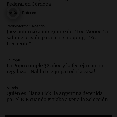
reemplazan el contacto con la gente”
Federal en Córdoba
La Argentina, hoy
Por
Juan Federico
Episodios
Audio.
Un trabajador herido tras caer a
Radioinforme 3 Rosario
Juez autorizó a integrante de "Los Monos" a
un pozo de 17 metros en Nueva Córdoba
salir de prisión para ir al shopping: "Es
Panorama Federal
frecuente"
Episodios
Audio.
Lanzamiento del Tigo 7 CSH: el
nuevo híbrido enchufable de Chery llega
La Popu
La Popu cumple 32 años y lo festeja con un
al mercado argentino
regalazo: ¡Naldo te equipa toda la casa!
Panorama Federal
Episodios
Audio.
Perito Moreno recibe la Copa
Mundo
Mundial de Natación de Invierno con
Quién es Iliana Lick, la argentina detenida
récords y atletas de 20 países
por el ICE cuando viajaba a ver a la Selección
Amamos Argentina
Episodios