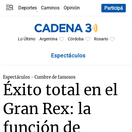
Deportes
Caminos
Opinión
Participá
Programas
Últimas coberturas
Últimas 24 h
En YouTube
Clima
Horóscopo
Lo Último
Argentina
Córdoba
Rosario
Espectáculos
Espectáculos
Cumbre de famosos
Éxito total en el
Gran Rex: la
función de