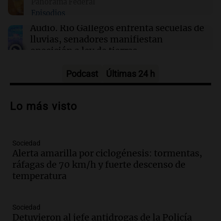
Panorama Federal
Episodios
21:16
Sociedad
La conmovedora carta de despedida de la hija
Audio.
Río Gallegos enfrenta secuelas de
de la pareja fallecida en Mendoza
lluvias, senadores manifiestan
oposición a ley de tierras
Panorama Federal
Episodios
Podcast
Últimas 24 h
Audio.
Mendoza celebra la apertura del
centro de esquí Penitentes Park tras
Lo más visto
siete años de cierre por falta de nieve
Panorama Federal
Episodios
Sociedad
Audio.
Madres en Rosario piden por la
Alerta amarilla por ciclogénesis: tormentas,
ley Joaquín.
ráfagas de 70 km/h y fuerte descenso de
Viva la Radio Rosario
temperatura
Episodios
Audio.
Juan Pedro Colombo, rematador
Sociedad
de hacienda: “Las tecnologías no
Detuvieron al jefe antidrogas de la Policía