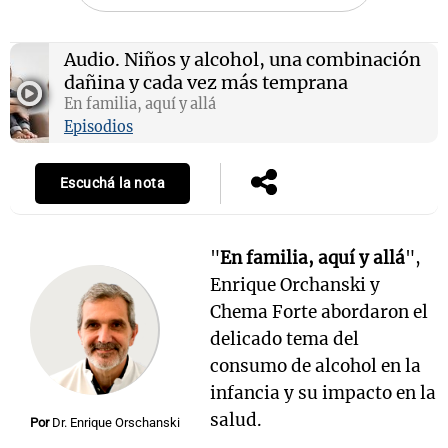
Audio.
Niños y alcohol, una combinación
dañina y cada vez más temprana
Notas
En familia, aquí y allá
s
Notas
Episodios
La Sole en
ial
Mundial 2026
Cadena 3
Escuchá la nota
"
En familia, aquí y allá
",
Enrique Orchanski y
Chema Forte abordaron el
delicado tema del
consumo de alcohol en la
infancia y su impacto en la
salud.
Por
Dr. Enrique Orschanski