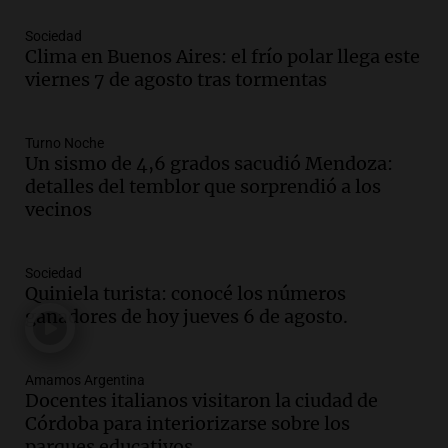
en ludopatía: “Tener el casino en la
mano es muy peligroso”
Sociedad
La Argentina, hoy
Clima en Buenos Aires: el frío polar llega este
Episodios
viernes 7 de agosto tras tormentas
Audio.
Docentes italianos visitaron la
ciudad de Córdoba para interiorizarse
Turno Noche
sobre los parques educativos
Un sismo de 4,6 grados sacudió Mendoza:
Amamos Argentina
detalles del temblor que sorprendió a los
Episodios
vecinos
Audio.
Meteorólogo alertó que El Niño
traerá más lluvias y eventos extremos
durante la primavera
Sociedad
Informados al regreso
Quiniela turista: conocé los números
Episodios
ganadores de hoy jueves 6 de agosto.
Audio.
Córdoba sigue trabajando para
restablecer el servicio de electricidad
Amamos Argentina
tras fuertes vientos
Docentes italianos visitaron la ciudad de
Panorama Federal
Córdoba para interiorizarse sobre los
Episodios
parques educativos