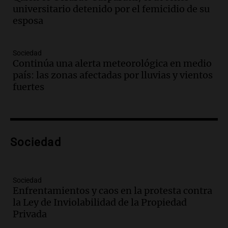
universitario detenido por el femicidio de su
Amamos Argentina
esposa
Episodios
Audio.
El juicio contra Oscar González
avanza con testimonios clave sobre el
Sociedad
accidente en Villa Dolores
Continúa una alerta meteorológica en medio
Panorama Federal
país: las zonas afectadas por lluvias y vientos
Episodios
fuertes
Audio.
El teatro Real da la bienvenida a
la temporada Rock Real con bandas
tributo todos los jueves
Panorama Federal
Sociedad
Episodios
Audio.
Nicolás Marotta, el cordobés de
Recoleta: “Enfrentar a Boca, sea donde
sea, va a ser lindo”
Sociedad
Enfrentamientos y caos en la protesta contra
La Cadena del Gol
la Ley de Inviolabilidad de la Propiedad
Episodios
Privada
Audio.
Débora Blanca, psicóloga experta