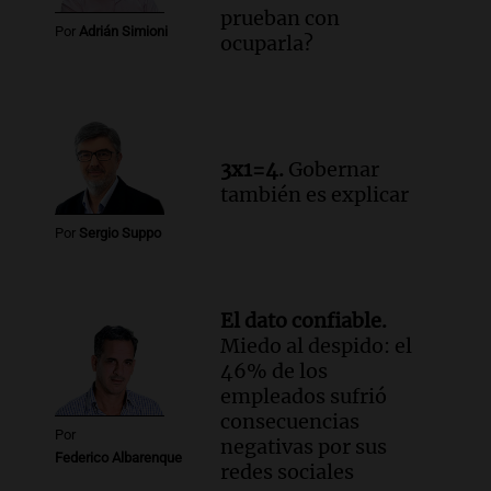
prueban con
Episodios
Por
Adrián Simioni
ocuparla?
Audio.
Luis Juez cuestionó la polémica
por la Ley de Tierras: "Construyeron un
relato mentiroso"
Informados al regreso
Episodios
3x1=4.
Gobernar
también es explicar
Por
Sergio Suppo
El dato confiable.
Miedo al despido: el
46% de los
empleados sufrió
consecuencias
Por
negativas por sus
Federico Albarenque
redes sociales