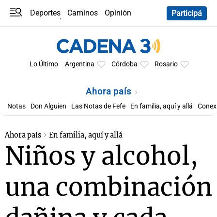
Deportes
Caminos
Opinión
Participá
Programas
Últimas coberturas
Últimas 24 h
En YouTube
Clima
Horóscopo
Lo Último
Argentina
Córdoba
Rosario
Ahora país
Notas
Don Alguien
Las Notas de Fefe
En familia, aquí y allá
Conexi
Ahora país
En familia, aquí y allá
Niños y alcohol,
una combinación