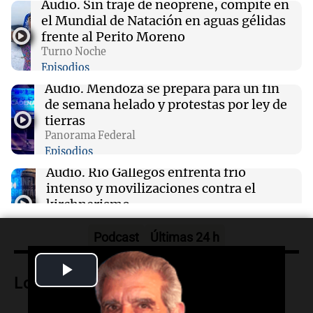
Audio.
Sin traje de neoprene, compite en
Polémica en el running: bloquean a
el Mundial de Natación en aguas gélidas
corredores que no paguen inscripción y donan
frente al Perito Moreno
a hospitales
Turno Noche
Episodios
03:32
Mundo
Audio.
Mendoza se prepara para un fin
Rescate invernal en la Antártida: un
de semana helado y protestas por ley de
estadounidense trasladado a hospital en
tierras
Nueva Zelanda
Panorama Federal
Episodios
03:15
Recetas
Audio.
Río Gallegos enfrenta frío
Descubre los dulces más emblemáticos de las
intenso y movilizaciones contra el
Rías Baixas en Galicia
kirchnerismo
Panorama Federal
Episodios
Podcast
Últimas 24 h
Audio.
Debate en el Senado sobre
Play
propiedad privada y cuestionamientos a
Lo más visto
la soberanía digital en Argentina
Video
Panorama Federal