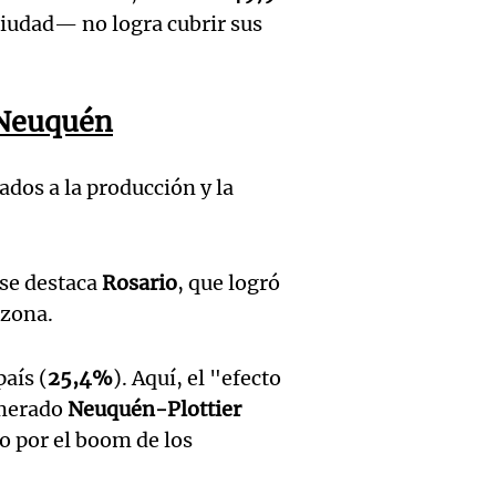
pasion
Episodios
compe
ciudad— no logra cubrir sus
Munici
intens
nacion
Músic
legado
Buen día, A
Neuquén
Audio.
Ciudad
revolu
Episodios
de
Córdo
argent
ados a la producción y la
Califi
deleitó
Panorama F
Episodios
de Mar
oyente
Audio.
 se destaca
Rosario
, que logró
Lambe
radio 
 zona.
de Ros
(Rosar
tango
Centra
país (
25,4%
). Aquí, el "efecto
Central
Amamos Arg
omerado
Neuquén-Plottier
Audio.
Aldosi
Episodios
Aldosi
 por el boom de los
desarr
(Camp
Deportes Ro