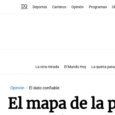
Deportes
Caminos
Opinión
Programas
Ú
La otra mirada
El Mundo Hoy
La quinta pata
Más que números
Las Clave
Opinión
El dato confiable
El mapa de la 