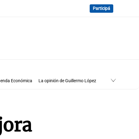
Participá
enda Económica
La opinión de Guillermo López
Economía
Cuadro de situación
jora