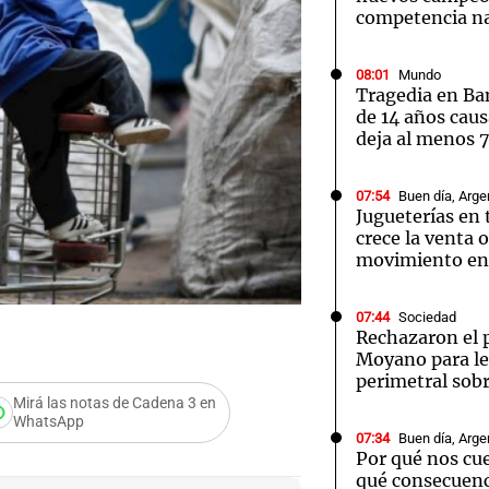
competencia na
08:01
Mundo
Tragedia en Ba
de 14 años caus
deja al menos 
Notas
Notas
No
e en Cadena 3
El huracán de Arequito
Cadena 3 en
07:54
Buen día, Arge
Jugueterías en
crece la venta o
movimiento en 
07:44
Sociedad
Rechazaron el 
Moyano para le
perimetral sob
Mirá las notas de Cadena 3 en
WhatsApp
07:34
Buen día, Arge
obreza: una
Por qué nos cue
qué consecuenc