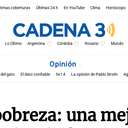
ltimas coberturas
Últimas 24 h
En YouTube
Clima
Horóscopo
Lo Último
Argentina
Córdoba
Rosario
Mundo
Opinión
 del gato
El dato confiable
3x1:4
La opinión de Pablo Sirvén
Ag
s de Zucho
Notas
La opinión de Rodolfo Barili
Política esquina 
pobreza: una me