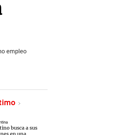
a
eno empleo
ltimo
ntina
ntino busca a sus
nes en una