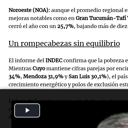
Noroeste (NOA):
aunque el promedio regional es
mejoras notables como en
Gran Tucumán-Tafí 
cerró el año con un
25,7%
, bajando más de diez
Un rompecabezas sin equilibrio
El informe del
INDEC
confirma que la pobreza 
Mientras
Cuyo
mantiene cifras parejas por enci
34%
,
Mendoza
31,9%
y
San Luis
30,1%
), el pa
crecimiento energético y polos de exclusión est
La baja de los números es, sin duda, una buena 
Play
revelando una
Argentina fragmentada
donde el 
determinar, todavía, el acceso a una vida digna.
Video