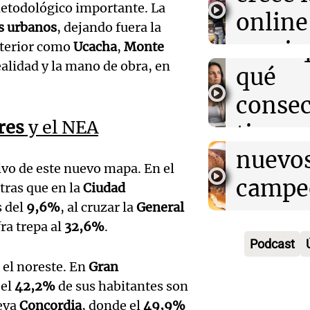
Estado
afectadas este
metodológico importante. La
nos cu
online 
s urbanos
, dejando fuera la
Buen día, A
Audio.
decir 
movim
nterior como
Ucacha
,
Monte
Episodios
ealidad y la mano de obra, en
alfajor
qué
los loc
argent
consec
Buen día, A
Episodios
Audio.
res
y el NEA
busca 
tiene 
alfajor
nuevo
siemp
ivo de este nuevo mapa. En el
argent
campe
Buen día, A
tras que en la
Ciudad
Episodios
s del
9,6%
, al cruzar la
General
busca 
una
Audio.
ifra trepa al
32,6%
.
nuevo
compe
Podcast
Maria
campe
n el noreste. En
Gran
nacion
Audio.
Moren
 el
42,2%
de sus habitantes son
una
Buen día, A
Ensam
leva
Concordia
, donde el
49,9%