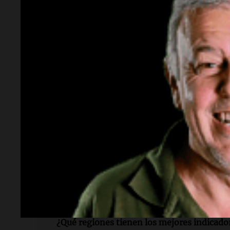
Lectura rápida
¿Qué datos presentó el INDEC sobre la pob
pobreza en Argentina bajó al 28,2% en el 
pero hay 13,5 millones de personas bajo la 
¿Qué limitación tiene la medición del IND
abarca 31 grandes conglomerados urbanos,
del interior donde el pleno empleo es una r
¿Cuál es la pobreza en Buenos Aires y Gra
la pobreza es del 9,6%, mientras que en e
asciende al 32,6%.
¿Qué regiones tienen los mejores indicado