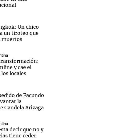
cional
ngkok: Un chico
a un tiroteo que
Notas
7 muertos
tas
Notas
Venezuela de
 Groenlandia
Comprometidos
Madur
ntina
 transformación:
nline y cae el
los locales
pedido de Facundo
vantar la
re Candela Arizaga
ntina
sta decir que no y
ias tiene ceder