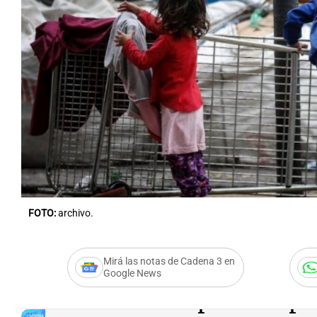
Notas
Notas
Editorial
Mundial 2026
La Sol
FOTO:
archivo.
Mirá las notas de Cadena 3 en
Google News
Audio.
El mapa de la p