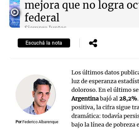
mejora que no logra ocu
federal
Siempre Juntos
Episodios
Escuchá la nota
Los últimos datos public
luz de esperanza estadís
doloroso. En el último s
Argentina
bajó al
28,2%
positiva, la cifra sigue 
dramática: todavía persi
Por
Federico Albarenque
bajo la línea de pobreza e