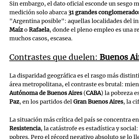
Sin embargo, el dato oficial esconde un sesgo 
medición solo abarca
31 grandes conglomerado
"Argentina posible": aquellas localidades del i
Maíz
o
Rafaela
, donde el pleno empleo es una r
muchos casos, escasea.
Contrastes que duelen:
Buenos Ai
La disparidad geográfica es el rasgo más distint
área metropolitana, el contraste es brutal: mien
Autónoma de Buenos Aires
(
CABA
) la pobreza e
Paz
, en los partidos del
Gran Buenos Aires
, la c
La situación más crítica del país se concentra e
Resistencia
, la catástrofe es estadística y social:
pobres. Pero el récord negativo absoluto se lo l