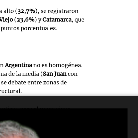
Audio.
urbano
relato
Episodios
 alto (
32,7%
), se registraron
exposi
del es
Greco
Viejo
(
23,6%
) y
Catamarca
, que
la rura
impuls
Deportes Ro
 puntos porcentuales.
Episodios
Audio.
Bulaya
crecim
María 
sus pu
Villa 
nuevo
mañan
Panorama F
en
Argentina
no es homogénea.
Episodios
ma de la media (
San Juan
con
edifici
divers
Audio.
ís se debate entre zonas de
proyec
activi
ructural.
Rosari
casa d
sorpre
Centra
noticia, pero el mapa sigue
estudi
Panorama F
código postal parece
Aldosi
Episodios
48 mun
Audio.
(Zalaz