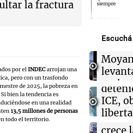
ltar la fractura
siempre
Audio.
Rechaz
07:26
Mundo
Senadores aban
cumplir con las
pedido
Trump sobre la 
Escuchá 
Facun
Audio.
07:18
Buen día, Arge
Moyan
La argentina de
Lick, l
obtuvo la liber
levant
ados por el
INDEC
arrojan una
Estados Unido
argent
tica, pero con un trasfondo
perime
deteni
emestre de 2025, la pobreza en
06:40
Mundo
Cuatro muertos
Audio.
sobre 
. Si bien la tendencia es
ataques rusos e
ICE, o
traduciéndose en una realidad
de defensas an
Juguet
Arizag
libert
sten
13,5 millones de personas
transf
Panorama F
06:25
Sociedad
n todo el territorio.
fianza
Alerta por frío
Episodios
Audio.
crece 
Zonda: qué pro