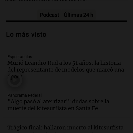
movimiento en los locales
Buen día, Argentina
Episodios
Podcast
Últimas 24 h
Audio.
Por qué nos cuesta decir que no y
qué consecuencias tiene ceder siempre
Lo más visto
Buen día, Argentina
Episodios
Espectáculos
Audio.
El alfajor argentino busca a sus
Murió Leandro Rud a los 51 años: la historia
nuevos campeones en una competencia
del representante de modelos que marcó una
nacional
época
Buen día, Argentina
Episodios
Audio.
El alfajor argentino busca a sus
Panorama Federal
nuevos campeones en una competencia
"Algo pasó al aterrizar": dudas sobre la
nacional
muerte del kitesurfista en Santa Fe
Buen día, Argentina
Episodios
Trágico final: hallaron muerto al kitesurfista
Audio.
Mariano Moreno: pasiones