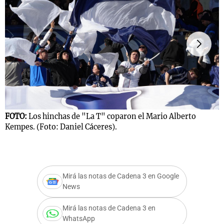
Notas
s
Notas
La Sole en
ial
Mundial 2026
Cadena 3
FOTO:
Los hinchas de "La T" coparon el Mario Alberto
Kempes. (Foto: Daniel Cáceres).
F
(
Mirá las notas de Cadena 3 en Google
News
Mirá las notas de Cadena 3 en
WhatsApp