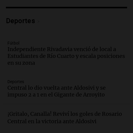
Audio.
Nuevo desarrollo urbano y casa
del estudiante impulsan el crecimiento
en Villa María
Deportes
Panorama Federal
Episodios
Audio.
La gran exposición de la rural de
Fútbol
la Bulaya abrirá sus puertas mañana con
Independiente Rivadavia venció de local a
diversas actividades y sorpresas
Estudiantes de Río Cuarto y escala posiciones
Panorama Federal
en su zona
Episodios
Audio.
Villa María presenta nuevos
edificios y proyecta una casa del
Deportes
Central lo dio vuelta ante Aldosivi y se
estudiante con 48 municipios
impuso 2 a 1 en el Gigante de Arroyito
involucrados
Panorama Federal
Episodios
Audio.
1° gol de Rosario Central a
¡Gritalo, Canalla! Reviví los goles de Rosario
Aldosivi (Zalazar en contra) - relato
Central en la victoria ante Aldosivi
Gato Greco