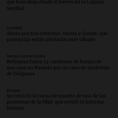
que buscaban desde el jueves en la Laguna
intensas y su legado en la revolución
Setúbal
argentina
Panorama Federal
Episodios
Audio.
El Ensamble Municipal de Música
Sociedad
Alerta por frío extremo, viento y Zonda: qué
Ciudadana de Córdoba deleitó a los
provincias están afectadas este sábado
oyentes de la radio a puro tango
Amamos Argentina
Episodios
Siempre Juntos Rosario
Audio.
Boletín de Calificaciones de
Retiraran hasta 14 camiones de basura de
Marcelo Lamberti (Rosario Central 2 - 1
una casa en Rosario por un caso de síndrome
Aldosivi)
de Diógenes
Deportes Rosario
Episodios
Básquet
Audio.
2° gol de Rosario Central a
Se conoció la causa de muerte de una de las
Aldosivi (Campaz) - relato Gato Greco
promesas de la NBA: qué reveló el informe
Deportes Rosario
forense
Episodios