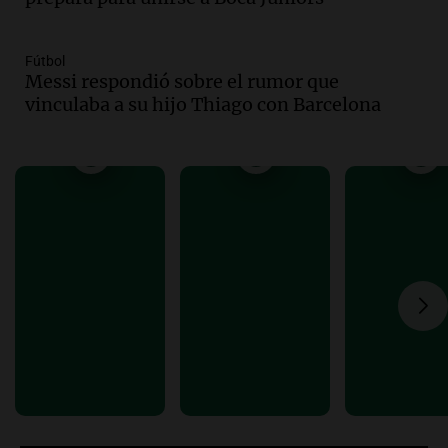
Bulaya este sábado
Panorama Federal
Episodios
Fútbol
Messi respondió sobre el rumor que
Audio.
Denuncias por represión en el
vinculaba a su hijo Thiago con Barcelona
Congreso y evacuación por derrame de
oxígeno en Montecastro
Panorama Federal
Episodios
Audio.
Río Gallegos reporta frío extremo
y llega avión para escuelas de la décima
brigada aérea
Panorama Federal
Episodios