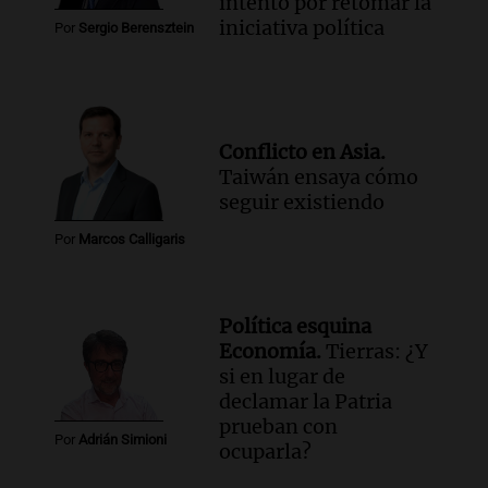
intento por retomar la
iniciativa política
Por
Sergio Berensztein
Conflicto en Asia.
Taiwán ensaya cómo
seguir existiendo
Por
Marcos Calligaris
Política esquina
Economía.
Tierras: ¿Y
si en lugar de
declamar la Patria
prueban con
Por
Adrián Simioni
ocuparla?