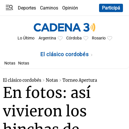
Deportes
Caminos
Opinión
Participá
Programas
Últimas coberturas
Últimas 24 h
En YouTube
Clima
Horóscopo
Lo Último
Argentina
Córdoba
Rosario
El clásico cordobés
Notas
Notas
El clásico cordobés
Notas
Torneo Apertura
En fotos: así
vivieron los