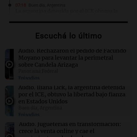
07:18
Buen día, Argentina
La argentina detenida por el ICE obtuvo la
libertad bajo fianza en Estados Unidos
Escuchá lo último
06:40
Mundo
Cuatro muertos en Kiev por ataques rusos en
medio de crisis de defensas antiaéreas
Audio.
Rechazaron el pedido de Facundo
Moyano para levantar la perimetral
sobre Candela Arizaga
06:25
Sociedad
Panorama Federal
Alerta por frío extremo, viento y Zonda: qué
Episodios
provincias están afectadas este sábado
Audio.
Iliana Lick, la argentina detenida
por el ICE, obtuvo la libertad bajo fianza
06:05
Cadena 3 Mundo
en Estados Unidos
Todd Blanche fue confirmado como secretario
Buen día, Argentina
de Justicia de Trump en una ajustada votación
Episodios
Audio.
Jugueterías en transformación:
crece la venta online y cae el