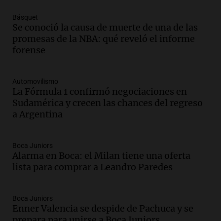
Deportes Rosario
Episodios
Básquet
Audio.
Recomendaciones de vino
Se conoció la causa de muerte de una de las
bonarda para disfrutar el fin de semana
promesas de la NBA: qué reveló el informe
en Mendoza
forense
Panorama Federal
Episodios
Automovilismo
Audio.
Mañana inicia la gran exposición
La Fórmula 1 confirmó negociaciones en
en la Sociedad Rural de Bulaya con
Sudamérica y crecen las chances del regreso
actividades para toda la familia
a Argentina
Panorama Federal
Episodios
Audio.
Villa María presenta nuevos
Boca Juniors
Alarma en Boca: el Milan tiene una oferta
edificios y una casa del estudiante para
lista para comprar a Leandro Paredes
jóvenes de la región
Panorama Federal
Episodios
Boca Juniors
Audio.
Preparativos finales para la gran
Enner Valencia se despide de Pachuca y se
exposición en la sociedad rural de
prepara para unirse a Boca Juniors