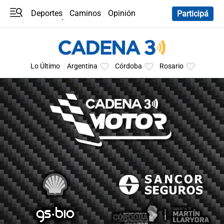
Deportes
Caminos
Opinión
Participá
Programas
Últimas coberturas
Últimas 24 h
En YouTube
Clima
Horóscopo
Lo Último
Argentina
Córdoba
Rosario