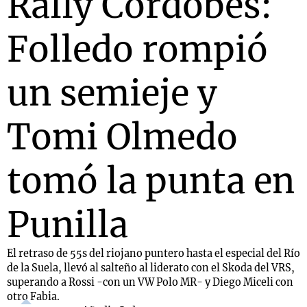
Rally Cordobés:
Folledo rompió
Notas
s
Notas
un semieje y
La Sole en
ial
Mundial 2026
Cadena 3
Tomi Olmedo
tomó la punta en
Punilla
El retraso de 55s del riojano puntero hasta el especial del Río
de la Suela, llevó al salteño al liderato con el Skoda del VRS,
superando a Rossi -con un VW Polo MR- y Diego Miceli con
otro Fabia.