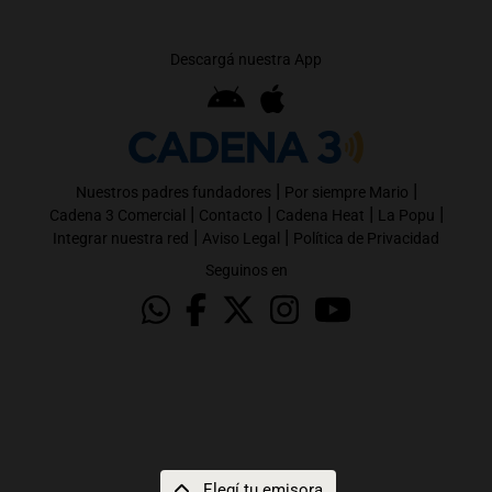
Descargá nuestra App
|
|
Nuestros padres fundadores
Por siempre Mario
|
|
|
|
Cadena 3 Comercial
Contacto
Cadena Heat
La Popu
|
|
Integrar nuestra red
Aviso Legal
Política de Privacidad
Seguinos en
Elegí tu emisora