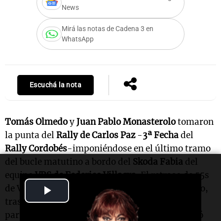
News
Mirá las notas de Cadena 3 en
WhatsApp
Escuchá la nota
Tomás Olmedo
y
Juan Pablo Monasterolo
tomaron
la punta del
Rally de Carlos Paz
-
3ª Fecha
del
Rally Cordobés
-imponiéndose en el último tramo
del bucle matutino a bordo del
Skoda Fabia
del
equipo
VRS de Federico Villagra
. El retraso de 55s
Play
de Valentín Folledo, puntero hasta ese momento,
tras romper un semieje de su Citroën C3 en la
Video
partida del especial del Río de la Suela, los llevó