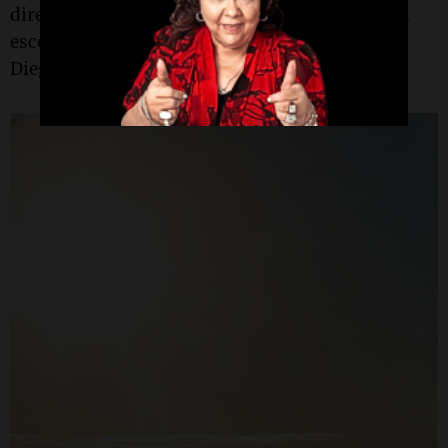
directamente al liderato, superando a los ahora
escoltas, Santino Rossi -con un VW Polo MR- y
Diego Miceli con otro.