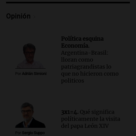
Fe relativiza el impacto del fallo sobre
jubilaciones en la provincia
Opinión
Panorama Federal
Episodios
Política esquina
Economía.
Argentina-Brasil:
lloran como
patriagrandistas lo
que no hicieron como
Por
Adrián Simioni
politicos
3x1=4.
Qué significa
políticamente la visita
del papa León XIV
Por
Sergio Suppo