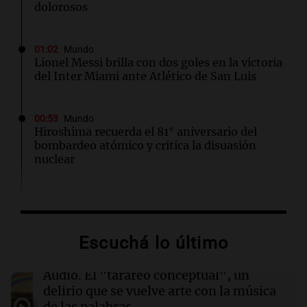
dolorosos
01:02
Mundo
Lionel Messi brilla con dos goles en la victoria
del Inter Miami ante Atlético de San Luis
00:53
Mundo
Hiroshima recuerda el 81° aniversario del
bombardeo atómico y critica la disuasión
nuclear
00:32
Clima
Clima en Salta: cómo estará el tiempo este
jueves 6 de agosto
Escuchá lo último
00:27
Clima
Audio.
El "tarareo conceptual", un
Clima en Tucumán: cómo estará el tiempo
delirio que se vuelve arte con la música
este jueves 6 de agosto
de las palabras