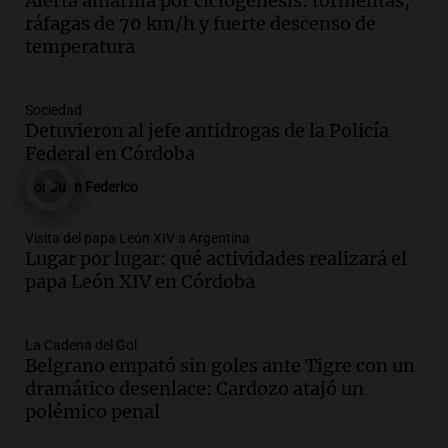
Alerta amarilla por ciclogénesis: tormentas,
lluvias, senadores manifiestan
ráfagas de 70 km/h y fuerte descenso de
oposición a ley de tierras
temperatura
Panorama Federal
Episodios
Audio.
Mendoza celebra la apertura del
Sociedad
centro de esquí Penitentes Park tras
Detuvieron al jefe antidrogas de la Policía
siete años de cierre por falta de nieve
Federal en Córdoba
Panorama Federal
Por
Juan Federico
Episodios
Audio.
Madres en Rosario piden por la
Visita del papa León XIV a Argentina
Lugar por lugar: qué actividades realizará el
ley Joaquín.
papa León XIV en Córdoba
Viva la Radio Rosario
Episodios
Audio.
Juan Pedro Colombo, rematador
La Cadena del Gol
Belgrano empató sin goles ante Tigre con un
de hacienda: “Las tecnologías no
dramático desenlace: Cardozo atajó un
reemplazan el contacto con la gente”
polémico penal
La Argentina, hoy
Episodios