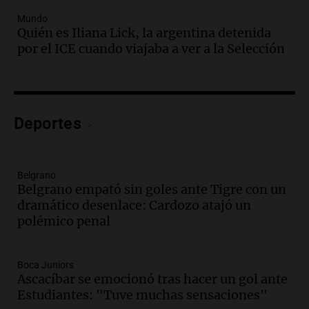
Audio.
Un trabajador herido tras caer a
Mundo
Quién es Iliana Lick, la argentina detenida
un pozo de 17 metros en Nueva Córdoba
por el ICE cuando viajaba a ver a la Selección
Panorama Federal
Episodios
Audio.
Lanzamiento del Tigo 7 CSH: el
nuevo híbrido enchufable de Chery llega
Deportes
al mercado argentino
Panorama Federal
Episodios
Belgrano
Audio.
Perito Moreno recibe la Copa
Belgrano empató sin goles ante Tigre con un
Mundial de Natación de Invierno con
dramático desenlace: Cardozo atajó un
récords y atletas de 20 países
polémico penal
Amamos Argentina
Episodios
Audio.
Conductor imputado por
Boca Juniors
accidente fatal en San Luis dejó tres
Ascacíbar se emocionó tras hacer un gol ante
jóvenes muertos y un herido grave
Estudiantes: "Tuve muchas sensaciones"
Panorama Federal