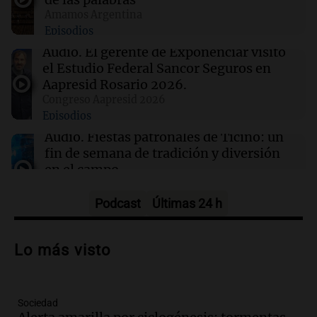
Amamos Argentina
Episodios
00:21
Clima
Clima en Mendoza: cómo estará el tiempo
Audio.
El gerente de Exponenciar visitó
este jueves 6 de agosto
el Estudio Federal Sancor Seguros en
Aapresid Rosario 2026.
Congreso Aapresid 2026
00:16
Clima
Episodios
Clima en Santa Fe: cómo estará el tiempo este
jueves 6 de agosto
Audio.
Fiestas patronales de Ticino: un
fin de semana de tradición y diversión
en el campo
Panorama Federal
Episodios
Podcast
Últimas 24 h
Audio.
Preparativos para la feria en La
Bulalle, Córdoba: actividades y horarios
Lo más visto
de apertura
Panorama Federal
Episodios
Sociedad
Audio.
Río Gallegos enfrenta secuelas de