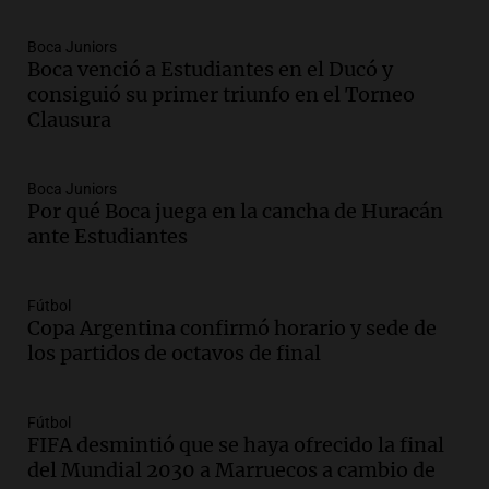
Episodios
Boca Juniors
Audio.
Historiador de la UBA celebró la
Boca venció a Estudiantes en el Ducó y
marcha atrás en la Ley de Tierras:
consiguió su primer triunfo en el Torneo
“Frenamos un saqueo de recursos”
Clausura
Amamos Argentina
Episodios
Audio.
Ahyre estuvo en el Estudio
Boca Juniors
Federal Sancor Seguros y adelantó su
Por qué Boca juega en la cancha de Huracán
nuevo tema a Cadena 3 Rosario.
ante Estudiantes
Viva la Radio Rosario
Episodios
Fútbol
Audio.
Cierre del Paso Internacional
Copa Argentina confirmó horario y sede de
Cristo Redentor por acumulación de
los partidos de octavos de final
nieve se extiende a 22 días
Panorama Federal
Episodios
Fútbol
FIFA desmintió que se haya ofrecido la final
Audio.
Estudiantes de Italia realizan
del Mundial 2030 a Marruecos a cambio de
prácticas docentes en Córdoba para