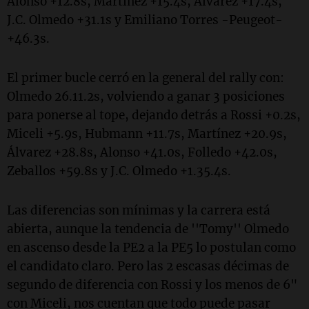
Alonso +12.8s, Martínez +15.4s, Álvarez +17.4s,
J.C. Olmedo +31.1s y Emiliano Torres -Peugeot-
+46.3s.
El primer bucle cerró en la general del rally con:
Olmedo 26.11.2s, volviendo a ganar 3 posiciones
para ponerse al tope, dejando detrás a Rossi +0.2s,
Miceli +5.9s, Hubmann +11.7s, Martínez +20.9s,
Álvarez +28.8s, Alonso +41.0s, Folledo +42.0s,
Zeballos +59.8s y J.C. Olmedo +1.35.4s.
Las diferencias son mínimas y la carrera está
abierta, aunque la tendencia de ''Tomy'' Olmedo
en ascenso desde la PE2 a la PE5 lo postulan como
el candidato claro. Pero las 2 escasas décimas de
segundo de diferencia con Rossi y los menos de 6"
con Miceli, nos cuentan que todo puede pasar