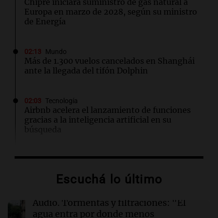
Chipre iniciará suministro de gas natural a
Europa en marzo de 2028, según su ministro
de Energía
02:13
Mundo
Más de 1.300 vuelos cancelados en Shanghái
ante la llegada del tifón Dolphin
02:03
Tecnología
Airbnb acelera el lanzamiento de funciones
gracias a la inteligencia artificial en su
búsqueda
01:49
Mundo
El Pentágono solicita a la industria de defensa
Escuchá lo último
un aumento en la producción de armas
Audio.
Tormentas y filtraciones: "El
01:31
Ciencia
agua entra por donde menos