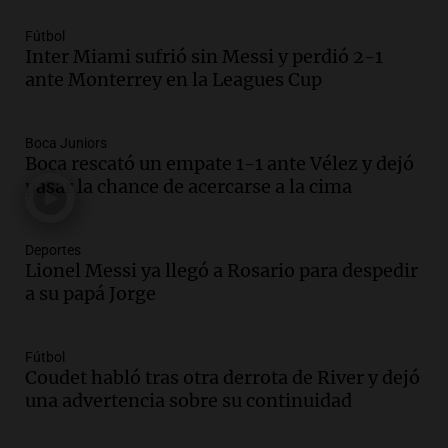
Una mañana para todos
Episodios
Fútbol
Inter Miami sufrió sin Messi y perdió 2-1
Audio.
El orgullo y el sueño argentino de
ante Monterrey en la Leagues Cup
Jorge Messi en una entrevista con Rony
Vargas en 2007
Una mañana para todos
Boca Juniors
Episodios
Boca rescató un empate 1-1 ante Vélez y dejó
Audio.
El abuelo de Agostina Vega, tras
pasar la chance de acercarse a la cima
las nuevas detenciones: "En esa casa
todos tenían algo que ver"
Deportes
Una mañana para todos
Lionel Messi ya llegó a Rosario para despedir
Episodios
a su papá Jorge
Audio.
Una nutricionista derribó el mito
del desayuno ideal: qué alimentos
conviene priorizar
Fútbol
Una mañana para todos
Coudet habló tras otra derrota de River y dejó
Episodios
una advertencia sobre su continuidad
Audio.
Murió Jorge Messi