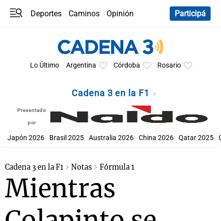
Deportes
Caminos
Opinión
Participá
Programas
Últimas coberturas
Últimas 24 h
En YouTube
Clima
Horóscopo
Lo Último
Argentina
Córdoba
Rosario
Cadena 3 en la F1
Presentado
por
Japón 2026
Brasil 2025
Australia 2026
China 2026
Qatar 2025
Cadena 3 en la F1
Notas
Fórmula 1
Mientras
Colapinto se