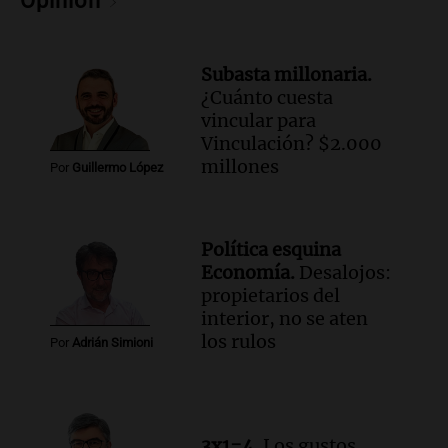
Opinión
Audio.
Chile planteó mejorar la
conectividad fronteriza, aérea y digital
con Jujuy
Subasta millonaria.
Panorama Federal
¿Cuánto cuesta
Episodios
vincular para
Vinculación? $2.000
millones
Por
Guillermo López
Política esquina
Economía.
Desalojos:
propietarios del
interior, no se aten
los rulos
Por
Adrián Simioni
3x1=4.
Los gustos