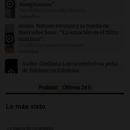
Reducir alimentos dulces no disminuye
imaginamos"
antojos ni mejora la salud, según estudio
Una Mañana para todos Rosario
Episodios
01:29
Mundo
Audio.
Nahuel Pennisi y la huella de
El lago Mead alcanza su nivel más bajo en 90
Mercedes Sosa: "La emoción es el filtro
años, evidenciando la crisis hídrica en EE.UU.
máximo".
Una Mañana para todos Rosario
Episodios
00:32
Clima
Clima en Salta: cómo estará el tiempo este
Audio.
Orellana Lucca celebró su peña
domingo 9 de agosto
de folclore en Córdoba
Tarde y Media
Episodios
Podcast
Últimas 24 h
Audio.
Trágico accidente en Mendoza:
un muerto y varios heridos tras caída de
Lo más visto
vehículos desde un puente
Panorama Federal
Episodios
La muerte de Jorge Messi