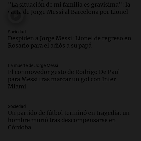
Audio.
Tragedia en Mendoza: un muerto
"La situación de mi familia es gravísima": la
y cinco heridos tras caer dos autos desde
carta de Jorge Messi al Barcelona por Lionel
un puente
Una mañana para todos
Episodios
Sociedad
Audio.
Messi llegará esta noche a
Despiden a Jorge Messi: Lionel de regreso en
Rosario para acompañar a su familia
Rosario para el adiós a su papá
tras la muerte de su papá
Una mañana para todos
La muerte de Jorge Messi
Episodios
El conmovedor gesto de Rodrigo De Paul
Audio.
Ley de Propiedad Privada: el revés
para Messi tras marcar un gol con Inter
en el Congreso expuso una debilidad
Miami
comunicacional del Gobierno
Una mañana para todos
Episodios
Sociedad
Un partido de fútbol terminó en tragedia: un
Audio.
Casabindo se prepara para una
hombre murió tras descompensarse en
celebración única: 30.000 turistas y el
Córdoba
tradicional Toreo de la Vincha
Una mañana para todos