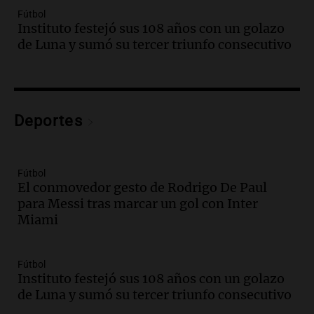
Episodios
Fútbol
Audio.
Borges, abogada de Pourrain:
Instituto festejó sus 108 años con un golazo
"Tres hombres se lo llevaron para
de Luna y sumó su tercer triunfo consecutivo
hacerle preguntas y nunca regresó"
Una mañana para todos
Episodios
Audio.
Voluntarios limpiaron 9.000
Deportes
metros del río Suquía y retiraron hasta
800 kilos de basura por jornada
Una mañana para todos
Episodios
Fútbol
El conmovedor gesto de Rodrigo De Paul
Audio.
La historia de la servilleta que
para Messi tras marcar un gol con Inter
firmó Jorge Messi para el primer
Miami
contrato de Leo con Barcelona
Una mañana para todos
Episodios
Fútbol
Instituto festejó sus 108 años con un golazo
Audio.
Joan Gaspart: "Sin Jorge, no sé si
de Luna y sumó su tercer triunfo consecutivo
Messi hubiera llegado adonde llegó"