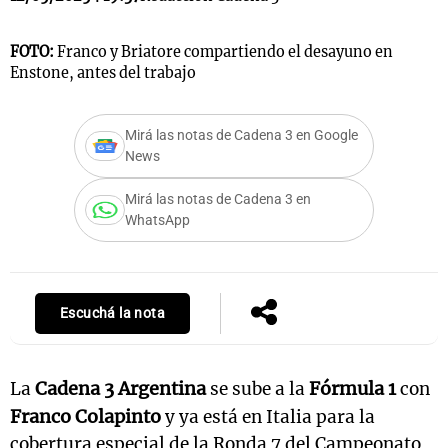
FOTO:
Franco y Briatore compartiendo el desayuno en
Enstone, antes del trabajo
Notas
s
Notas
La Sole en
Mirá las notas de Cadena 3 en Google
ial
Mundial 2026
Cadena 3
News
Mirá las notas de Cadena 3 en
WhatsApp
Escuchá la nota
Cadena 3 Argentina
Fórmula 1
La
se sube a la
con
Franco Colapinto
y ya está en Italia para la
cobertura especial de la Ronda 7 del Campeonato