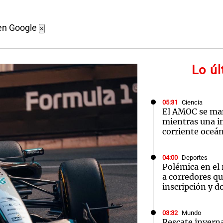
en Google
×
Lo ú
05:31
Ciencia
El AMOC se ma
mientras una 
corriente oceán
04:00
Deportes
Polémica en el
a corredores q
inscripción y d
03:32
Mundo
Rescate inverna