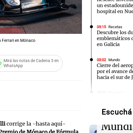
un estadounide
hospital en Nu
03:15
Recetas
Descubre los d
emblemáticos d
on Ferrari en Mónaco
en Galicia
03:02
Mundo
Mirá las notas de Cadena 3 en
Cierre del aer
WhatsApp
por el avance d
hacia el sur de
Audio.
03:00
Deportes
Icardi en la mi
de neo
Vallecano: bus
con la China S
Escuchá 
compit
li
corrige la -hasta aquí-
Mundi
03:00
Espectáculos
Audio.
El Rayo Valleca
Premio de Mónaco de Fórmula