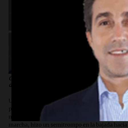
Con un coche incómodo, Colapinto entra en se
de la tanda cuando apretaba por bajar sus tiem
Usó gomas blandas desde el inicio, pero el ritm
primeras vueltas quedaban -la mejor en 1.15.182s
mientras las de su compañero Pierre Gasly lo de
marcha, hizo un semitrompo en la bajada hacia 