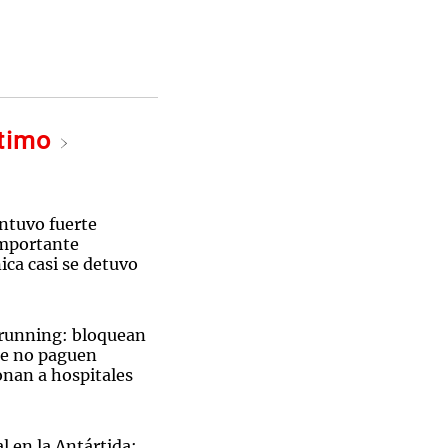
ltimo
ntuvo fuerte
importante
ica casi se detuvo
 running: bloquean
ue no paguen
onan a hospitales
l en la Antártida: