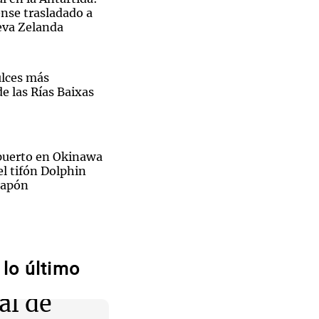
nse trasladado a
eva Zelanda
ulces más
e las Rías Baixas
opuerto en Okinawa
el tifón Dolphin
 Japón
Sin traje
ra del Rayo
prene,
ca casa en Madrid
uárez
lo último
e en el
al de
no busca fichar a