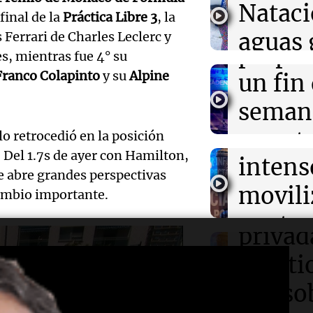
Nataci
Icardi y la Chi
final de la
Práctica Libre 3
, la
Mendo
Madrid
aguas 
s Ferrari de Charles Leclerc y
prepar
s, mientras fue 4° su
02:04
Tecnología
frente 
Descuentos de 
Audio.
Franco Colapinto
y su
Alpine
un fin
entradas para
Moren
Disrupt 2026 
Galleg
seman
Turno Noch
enfren
y prot
o retrocedió en la posición
Episodios
02:03
Tecnología
Audio.
Vogue World se
. Del 1.7s de ayer con Hamilton,
intens
ley de 
Francisco: un g
el Sen
le abre grandes perspectivas
entre tecnolog
movili
Panorama F
cambio importante.
propi
Episodios
Audio.
contra
privad
Mendo
kirch
cuest
prepar
Panorama F
a la s
Episodios
un fin