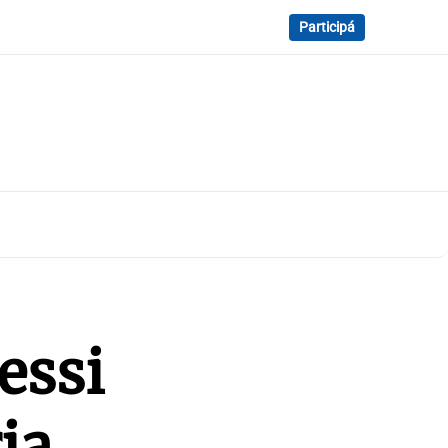
Participá
essi
ia