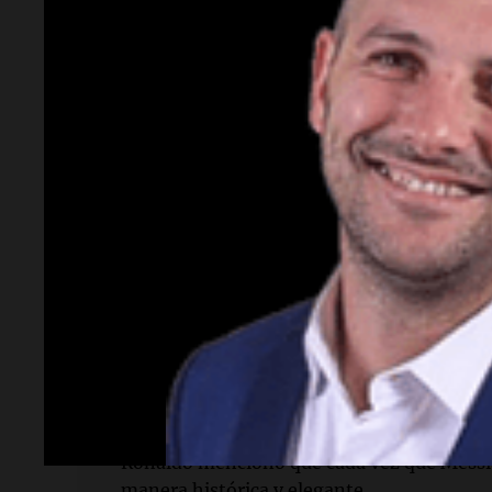
Lectura rápida
¿Qué dijo Ronaldo sobre Messi?
Ronaldo Nazário afirmó que Messi es el me
tiempos y que ya no deberían existir dudas 
¿Cuántos goles tiene Messi en Mundiales?
Messi alcanzó los 16 goles en Copas del M
Miroslav Klose.
¿Qué opinó Ronaldo sobre los récords?
Ronaldo destacó que los récords están hech
Messi no sorprende a los aficionados.
¿Cómo describió Ronaldo a Messi?
Ronaldo mencionó que cada vez que Messi 
manera histórica y elegante.