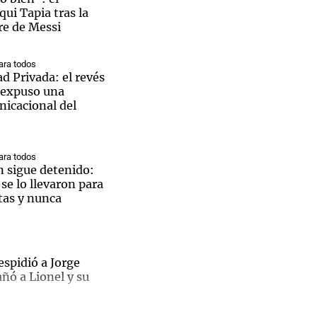
ui Tapia tras la
re de Messi
ra todos
d Privada: el revés
 expuso una
nicacional del
ra todos
n sigue detenido:
e lo llevaron para
tas y nunca
spidió a Jorge
ñó a Lionel y su
Messi