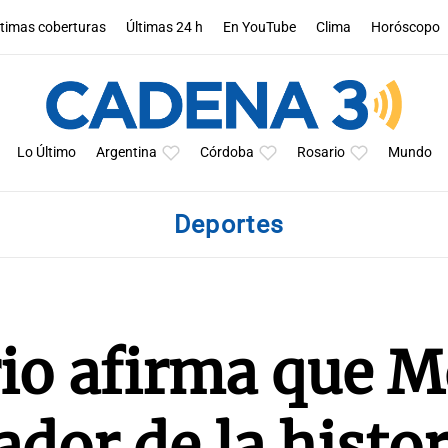
ltimas coberturas
Últimas 24 h
En YouTube
Clima
Horóscopo
Lo Último
Argentina
Córdoba
Rosario
Mundo
Deportes
io afirma que M
ador de la histor