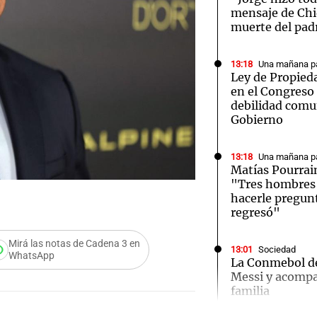
mensaje de Chiq
muerte del pad
13:18
Una mañana pa
Ley de Propieda
en el Congreso
debilidad comu
Gobierno
13:18
Una mañana pa
Matías Pourrai
"Tres hombres s
hacerle pregun
regresó"
Mirá las notas de Cadena 3 en
13:01
Sociedad
WhatsApp
La Conmebol de
Messi y acompa
Audio.
familia