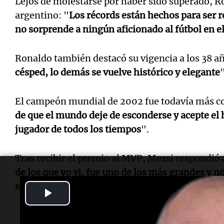
Lejos de molestarse por haber sido superado, Ro
argentino: "
Los récords están hechos para ser r
no sorprende a ningún aficionado al fútbol en 
Ronaldo también destacó su vigencia a los 38 añ
césped, lo demás se vuelve histórico y elegante
"
El campeón mundial de 2002 fue todavía más co
de que el mundo deje de esconderse y acepte el 
jugador de todos los tiempos
".
Tras recibir el premio al MVP, Messi respondió 
de los que yo vi, fue uno de los más grandes y n
solo en una estadística
".
Play
Video