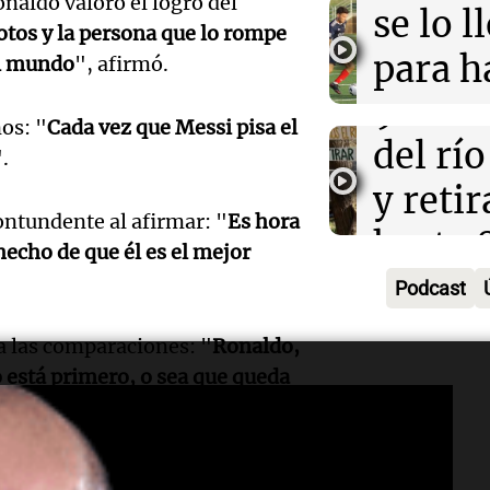
tradic
Episodios
naldo valoró el logro del
Volunt
se lo l
otos y la persona que lo rompe
Toreo 
limpia
para h
el mundo
", afirmó.
Vinch
Audio.
9.000
pregun
os: "
Cada vez que Messi pisa el
Una mañana
histori
del rí
nunca
Episodios
.
servil
y reti
regres
ntundente al afirmar: "
Es hora
firmó 
hasta 
Una mañana
hecho de que él es el mejor
Episodios
Messi 
de bas
Podcast
Audio.
prime
jornad
Gaspar
a las comparaciones: "
Ronaldo,
contra
Una mañana
o está primero, o sea que queda
Audio.
Jorge, 
Episodios
Leo c
orgullo
Messi 
Barcel
sueño
llegad