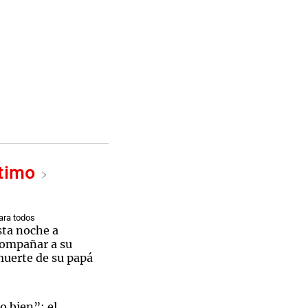
ltimo
ra todos
sta noche a
compañar a su
 muerte de su papá
o bien”: el