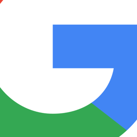
Notas
Notas
No
e en Cadena 3
El huracán de Arequito
Cadena 3 en