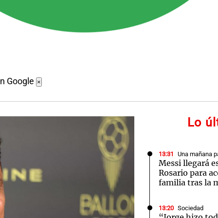
en Google
×
Lo ú
13:31
Una mañana pa
Messi llegará e
Rosario para a
familia tras la
13:20
Sociedad
“Jorge hizo tod