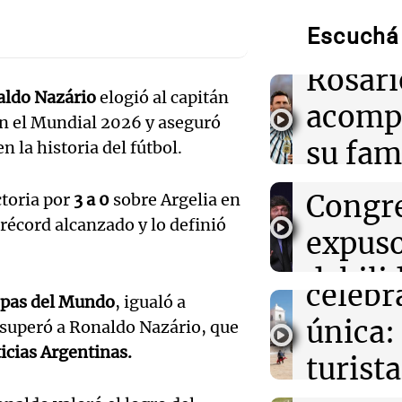
llegará
12:40
Sociedad
AFA dispuso un
Escuchá 
noche 
silencio y braz
Audio.
fallecimiento d
Rosari
Propi
ldo Nazário
elogió al capitán
acomp
12:39
Sociedad
en el Mundial 2026 y aseguró
Privad
“Rosarino de a
Audio.
su fami
n la historia del fútbol.
Javkin despidió
revés 
Casabi
la mue
Congr
12:35
Sociedad
ctoria por
3 a 0
sobre Argelia en
Se incendió un 
prepar
papá
 récord alcanzado y lo definió
Arroyito: hubo
expus
evacuados
una
Una mañana
Audio.
debili
Episodios
celebr
12:35
La Popu
opas del Mundo
, igualó a
aboga
comun
La Mona Jiméne
única:
y superó a Ronaldo Nazário, que
sentido mensaje
Pourra
del Go
muerte de su p
icias Argentinas.
turista
Audio.
"Tres
Una mañana