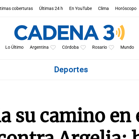
ltimas coberturas
Últimas 24 h
En YouTube
Clima
Horóscopo
Lo Último
Argentina
Córdoba
Rosario
Mundo
Deportes
ia su camino en 
ontra Argelia: 