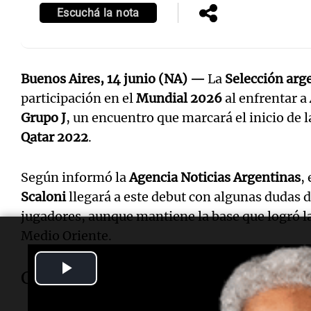
Escuchá la nota
Buenos Aires, 14 junio (NA) —
La
Selección arg
participación en el
Mundial 2026
al enfrentar a
Grupo J
, un encuentro que marcará el inicio de 
Qatar 2022
.
Según informó la
Agencia Noticias Argentinas
, 
Scaloni
llegará a este debut con algunas dudas d
jugadores, aunque mantiene la base que logró l
Medio Oriente.
Play
Cuándo juega Argentina contra Ar
Video