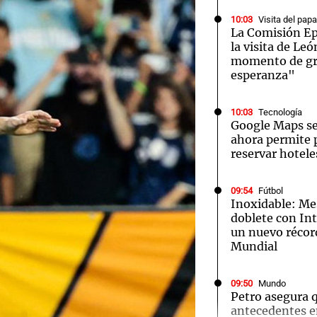
10:03
Visita del pap
La Comisión Epi
la visita de Le
momento de gra
esperanza"
10:03
Tecnología
Google Maps se
ahora permite 
reservar hotele
09:54
Fútbol
Inoxidable: Me
doblete con In
un nuevo récor
Mundial
09:50
Mundo
Audio.
Petro asegura 
antecedentes e