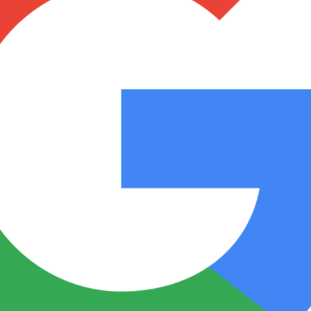
Notas
Notas
No
e en Cadena 3
El huracán de Arequito
Cadena 3 en