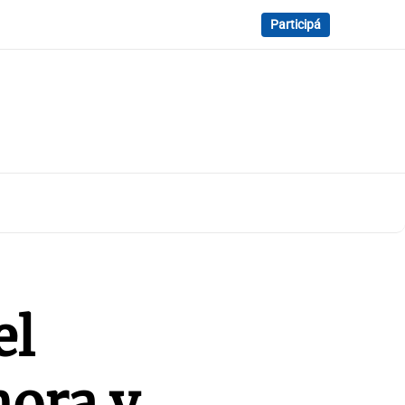
Participá
el
hora y