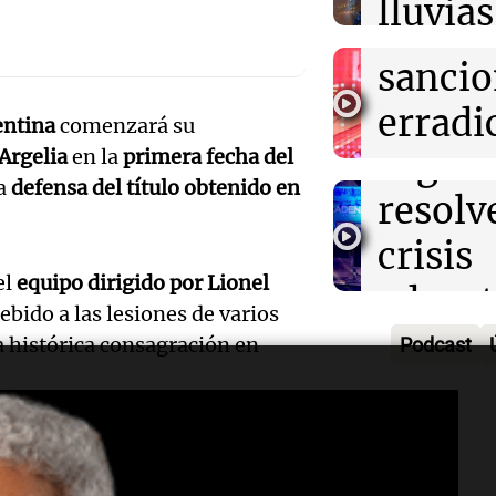
lluvias
Panorama F
quedó en susp
Audio.
estrict
Episodios
ráfaga
Bonda
sancio
viento
destac
erradi
entina
comenzará su
Panorama F
urgenc
Argelia
en la
primera fecha del
escape
Episodios
Audio.
la
defensa del título obtenido en
resolve
y mejo
de Bar
crisis
seguri
conde
el
equipo dirigido por Lionel
educat
Panorama F
Audio.
seis m
ebido a las lesiones de varios
Episodios
Tierra
a histórica consagración en
Podcast
propo
prisió
Fuego
aumen
presen
Panorama F
gelia
Audio.
40% en
certif
Episodios
Asamb