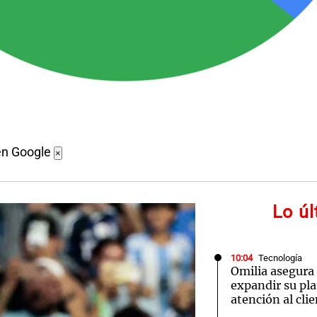
en Google
×
Lo ú
10:04
Tecnología
Omilia asegura
expandir su pl
atención al cli