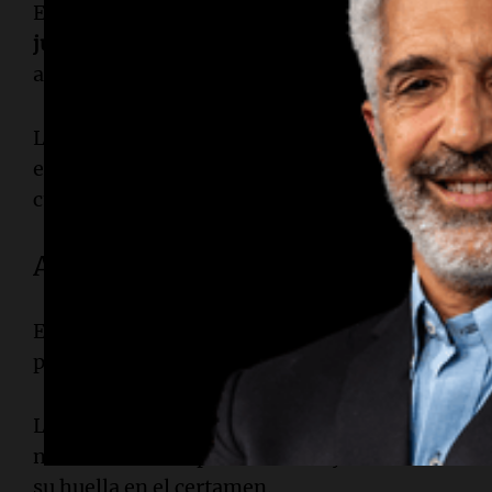
El partido entre Argentina y Argelia se llevará 
junio
y es uno de los más esperados de la primer
albicelestes.
La Selección buscará iniciar el torneo con una v
encaminar su clasificación a los octavos de fin
cuenta con la presencia de
Austria
y
Jordania
.
A qué hora juega Argentina
El encuentro está programado para las
22:00 (h
partido de la jornada mundialista del martes.
La expectativa es alta, ya que será la primera pr
nacional en la Copa del Mundo y el debut de vari
su huella en el certamen.