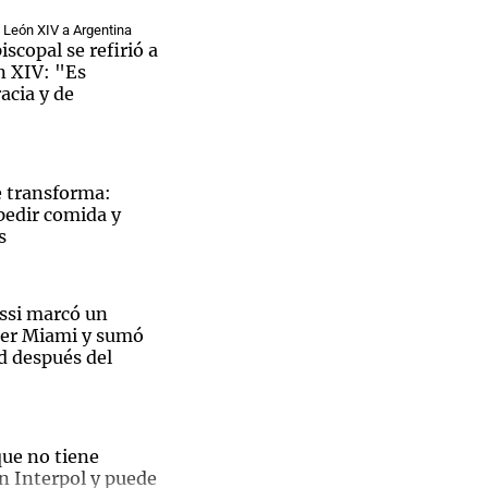
a León XIV a Argentina
scopal se refirió a
ón XIV: "Es
cia y de
 transforma:
pedir comida y
s
ssi marcó un
ter Miami y sumó
d después del
que no tiene
n Interpol y puede