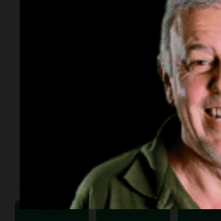
El "Xeneize" llega tras vencer 1-0 a
Estudiantes de La Plata, buscando
seguir en ascenso en la tabla de
posiciones. El partido se juega
este sábado desde las 19.15.
Transmite Cadena 3,
Básquet
Cadena3.com, App y YouTube de
Se cono
la radio.
de muer
de las 
la NBA:
el info