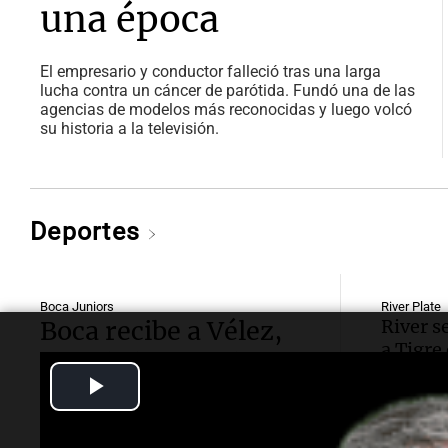
una época
El empresario y conductor falleció tras una larga
lucha contra un cáncer de parótida. Fundó una de las
agencias de modelos más reconocidas y luego volcó
su historia a la televisión.
Deportes
Boca Juniors
River Plate
Boca recibe a Vélez,
River s
a Tigre
con el objetivo de
crucial 
Play
conseguir un nuevo
futuro 
triunfo
Video