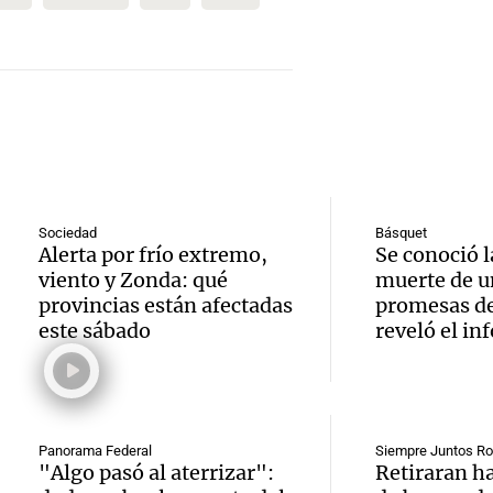
finaliz
en Vill
Jujuy
normal
Merce
enfren
sumini
Panorama F
Audio.
descue
Episodios
agua e
asalto
salari
Luis
Conce
hasta 
Audio.
Panorama F
Sociedad
Básquet
ancian
pesos,
Alerta por frío extremo,
Se conoció l
Episodios
Rechaz
viento y Zonda: qué
muerte de u
años g
denun
provincias están afectadas
promesas de
pedido
este sábado
reveló el in
para r
sindic
Facun
Audio.
un mil
Panorama F
Moyan
Episodios
Lick, l
pesos
levant
Panorama Federal
Siempre Juntos Ro
argent
"Algo pasó al aterrizar":
Retiraran h
Panorama F