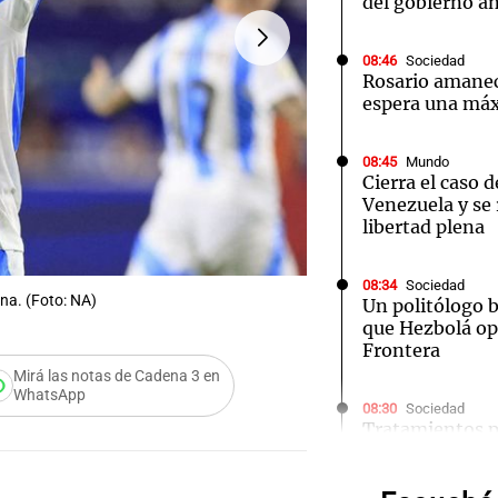
del gobierno an
08:46
Sociedad
Rosario amanec
espera una má
Notas
Notas
No
08:45
Mundo
Cierra el caso d
e en Cadena 3
El huracán de Arequito
Cadena 3 en
Venezuela y se 
libertad plena
FOTO:
Ángel Di María jugó
08:34
Sociedad
ina. (Foto: NA)
Un politólogo 
que Hezbolá ope
Frontera
Mirá las notas de Cadena 3 en
Audio.
WhatsApp
08:30
Sociedad
Tratamientos p
Miguel
más accesibles
en Argentina
Tucum