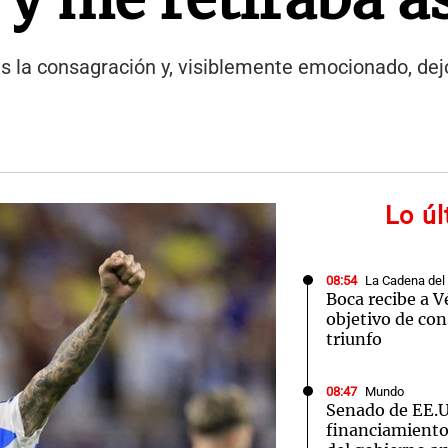
as la consagración y, visiblemente emocionado, dej
.
Lo ú
08:54
La Cadena del
Boca recibe a V
objetivo de co
triunfo
08:47
Mundo
Senado de EE.U
financiamiento 