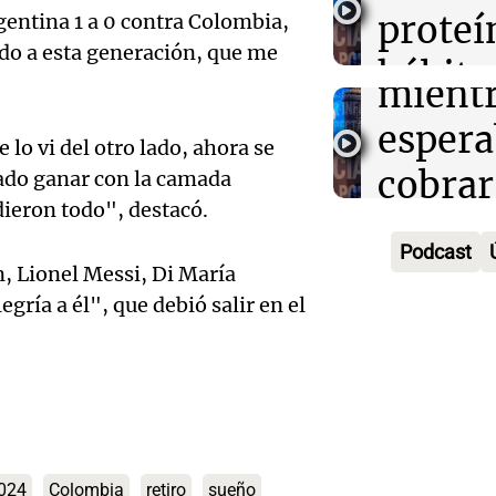
de 92 
Tucu
proteí
rgentina 1 a 0 contra Colombia,
fallece
Panorama F
do a esta generación, que me
hábito
Episodios
Audio.
mient
consu
Detien
espera
e lo vi del otro lado, ahora se
Argent
Sergio
cobrar
do ganar con la camada
Audio.
Panorama F
 dieron todo", destacó.
por ab
jubila
Episodios
Famili
Podcast
sexual:
San Lu
ón, Lionel Messi, Di María
Lautar
egría a él", que debió salir en el
progr
Panorama F
Audio.
convo
Episodios
para d
Repar
march
de 202
en acu
justici
Audio.
Panorama F
Novalí
trágic
Episodios
Docent
024
Colombia
retiro
sueño