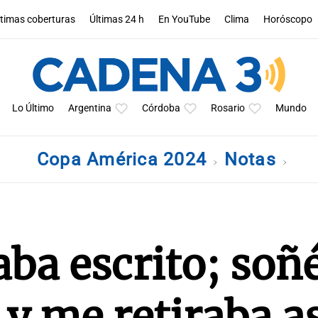
ltimas coberturas
Últimas 24 h
En YouTube
Clima
Horóscopo
Lo Último
Argentina
Córdoba
Rosario
Mundo
Copa América 2024
Notas
aba escrito; soñ
 y me retiraba a