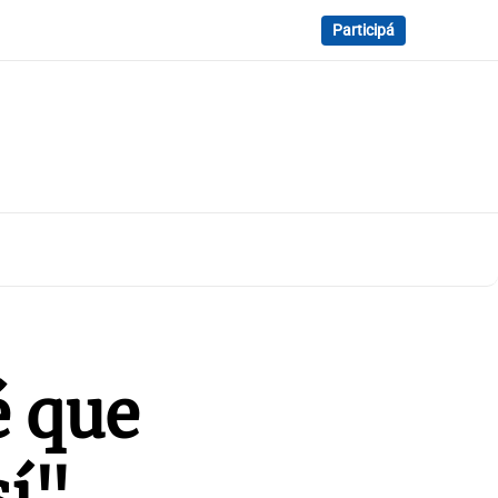
Participá
é que
sí"