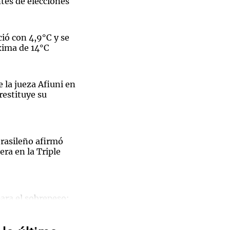
tes de elecciones
ió con 4,9°C y se
xima de 14°C
Notas
tas
Notas
Venezuela de
e la jueza Afiuni en
 Groenlandia
Comprometidos
Madur
restituye su
 su último partido en la selección argentina.
brasileño afirmó
ra en la Triple
San
ara el sobrepeso:
 de
 y con menos mitos
án: 433