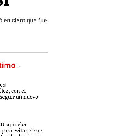
ó en claro que fue
ltimo
 Gol
élez, con el
nseguir un nuevo
U. aprueba
para evitar cierre