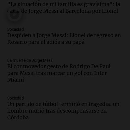
Audio.
Tragedia en Mendoza: un muerto
"La situación de mi familia es gravísima": la
y cinco heridos tras caer dos autos desde
carta de Jorge Messi al Barcelona por Lionel
un puente
Una mañana para todos
Episodios
Sociedad
Audio.
Messi llegará esta noche a
Despiden a Jorge Messi: Lionel de regreso en
Rosario para acompañar a su familia
Rosario para el adiós a su papá
tras la muerte de su papá
Una mañana para todos
La muerte de Jorge Messi
Episodios
El conmovedor gesto de Rodrigo De Paul
Audio.
Ley de Propiedad Privada: el revés
para Messi tras marcar un gol con Inter
en el Congreso expuso una debilidad
Miami
comunicacional del Gobierno
Una mañana para todos
Episodios
Sociedad
Un partido de fútbol terminó en tragedia: un
Audio.
Casabindo se prepara para una
hombre murió tras descompensarse en
celebración única: 30.000 turistas y el
Córdoba
tradicional Toreo de la Vincha
Una mañana para todos