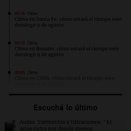
00:16
Clima
Clima en Santa Fe: cómo estará el tiempo este
domingo 9 de agosto
00:10
Clima
Clima en Rosario: cómo estará el tiempo este
domingo 9 de agosto
00:05
Clima
Clima en CABA: cómo estará el tiempo este
domingo 9 de agosto
00:00
Clima
Escuchá lo último
Clima en Córdoba: cómo estará el tiempo este
domingo 9 de agosto
Audio.
Tormentas y filtraciones: "El
agua entra por donde menos