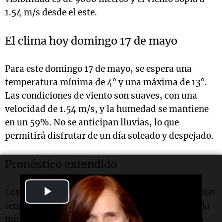
1.54 m/s desde el este.
El clima hoy domingo 17 de mayo
Para este domingo 17 de mayo, se espera una
temperatura mínima de 4° y una máxima de 13°.
Las condiciones de viento son suaves, con una
velocidad de 1.54 m/s, y la humedad se mantiene
en un 59%. No se anticipan lluvias, lo que
permitirá disfrutar de un día soleado y despejado.
Pronóstico extendido
Play
Los próximos días en
Mendoza
se presentarán con
temperaturas agradables. El lunes 18 de mayo, la
Video
mínima será de 6° y la máxima de 15°, con cielo