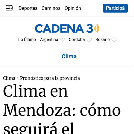
Deportes
Caminos
Opinión
Participá
Programas
Últimas coberturas
Últimas 24 h
En YouTube
Clima
Horóscopo
Lo Último
Argentina
Córdoba
Rosario
Clima
Clima
Pronóstico para la provincia
Clima en
Mendoza: cómo
seguirá el