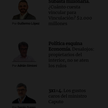
Subasta millonaria.
Una mañana para todos
¿Cuánto cuesta
Episodios
vincular para
Vinculación? $2.000
Audio.
Mateo, a los 25 años, lucha
millones
Por
Guillermo López
contra el tiempo: necesita un trasplante
para poder seguir viviend
Una mañana para todos
Política esquina
Episodios
Economía.
Desalojos:
Audio.
Estiman que la inflación nacional
propietarios del
de julio será menor al 2,9% registrado
interior, no se aten
en CABA
los rulos
Por
Adrián Simioni
Una mañana para todos
Episodios
Audio.
Altas Cumbres: rescataron a una
cabra que llevaba ocho días atrapada en
3x1=4.
Los gustos
un precipicio
caros del ministro
Una mañana para todos
Caputo
Episodios
Por
Sergio Suppo