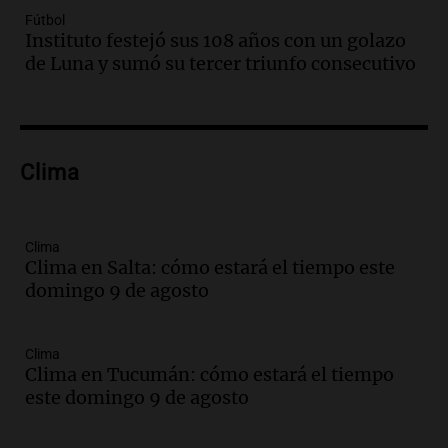
Episodios
Fútbol
Audio.
Borges, abogada de Pourrain:
Instituto festejó sus 108 años con un golazo
"Tres hombres se lo llevaron para
de Luna y sumó su tercer triunfo consecutivo
hacerle preguntas y nunca regresó"
Una mañana para todos
Episodios
Audio.
Voluntarios limpiaron 9.000
Clima
metros del río Suquía y retiraron hasta
800 kilos de basura por jornada
Una mañana para todos
Episodios
Clima
Clima en Salta: cómo estará el tiempo este
Audio.
La historia de la servilleta que
domingo 9 de agosto
firmó Jorge Messi para el primer
contrato de Leo con Barcelona
Una mañana para todos
Clima
Episodios
Clima en Tucumán: cómo estará el tiempo
este domingo 9 de agosto
Audio.
Joan Gaspart: "Sin Jorge, no sé si
Messi hubiera llegado adonde llegó"