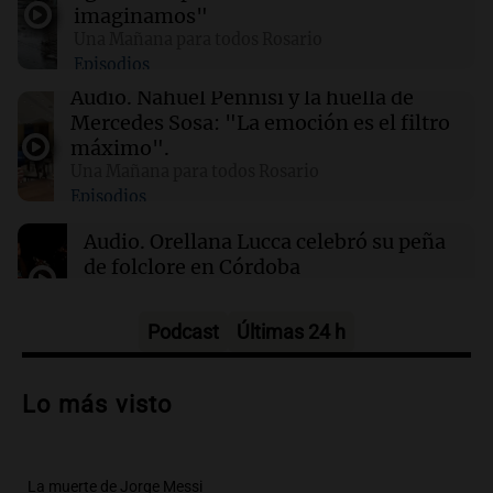
23:56
Sociedad
imaginamos"
Salteño demanda a AstraZeneca y al Estado
Una Mañana para todos Rosario
por $191 millones por efectos de la vacuna
Episodios
Covid-19
Audio.
Nahuel Pennisi y la huella de
Mercedes Sosa: "La emoción es el filtro
23:51
La muerte de Jorge Messi
máximo".
El conmovedor gesto de Rodrigo De Paul para
Una Mañana para todos Rosario
Messi tras marcar un gol con Inter Miami
Episodios
Audio.
Orellana Lucca celebró su peña
de folclore en Córdoba
Tarde y Media
Episodios
Podcast
Últimas 24 h
Audio.
Trágico accidente en Mendoza:
un muerto y varios heridos tras caída de
Lo más visto
vehículos desde un puente
Panorama Federal
Episodios
La muerte de Jorge Messi