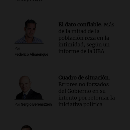
Audio.
Chile planteó mejorar la
conectividad fronteriza, aérea y digital
con Jujuy
Panorama Federal
El dato confiable.
Más
Episodios
de la mitad de la
población reza en la
intimidad, según un
Por
informe de la UBA
Federico Albarenque
Cuadro de situación.
Errores no forzados
del Gobierno en su
intento por retomar la
iniciativa política
Por
Sergio Berensztein