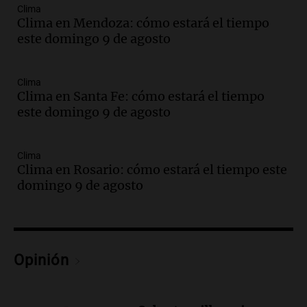
Una mañana para todos
Clima
Episodios
Clima en Mendoza: cómo estará el tiempo
este domingo 9 de agosto
Audio.
El orgullo y el sueño argentino de
Jorge Messi en una entrevista con Rony
Vargas en 2007
Clima
Una mañana para todos
Clima en Santa Fe: cómo estará el tiempo
Episodios
este domingo 9 de agosto
Audio.
El abuelo de Agostina Vega, tras
las nuevas detenciones: "En esa casa
todos tenían algo que ver"
Clima
Clima en Rosario: cómo estará el tiempo este
Una mañana para todos
domingo 9 de agosto
Episodios
Audio.
Una nutricionista derribó el mito
del desayuno ideal: qué alimentos
conviene priorizar
Una mañana para todos
Opinión
Episodios
Audio.
Murió Jorge Messi