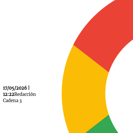
Notas
s
Notas
La Sole en
ial
Mundial 2026
Cadena 3
17/05/2026 |
12:22
Redacción
Cadena 3