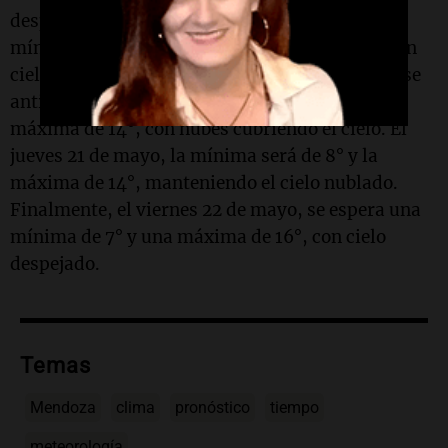
despejado. El martes 19 de mayo, se prevé una
mínima de 8° y una máxima de 18°, también con
cielo despejado. Para el miércoles 20 de mayo, se
anticipa un leve cambio, con mínima de 8° y
máxima de 14°, con nubes cubriendo el cielo. El
jueves 21 de mayo, la mínima será de 8° y la
máxima de 14°, manteniendo el cielo nublado.
Finalmente, el viernes 22 de mayo, se espera una
mínima de 7° y una máxima de 16°, con cielo
despejado.
Temas
Mendoza
clima
pronóstico
tiempo
meteorología