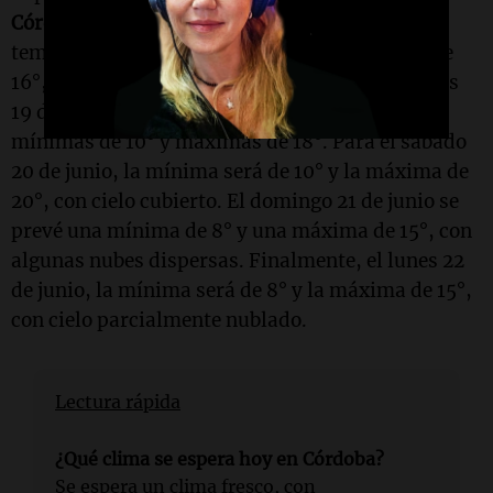
Córdoba
indica que el jueves 18 de junio la
temperatura mínima será de 11° y la máxima de
16°, con posibilidad de
lluvias ligeras
. El viernes
19 de junio se espera un cielo despejado, con
mínimas de 10° y máximas de 18°. Para el sábado
20 de junio, la mínima será de 10° y la máxima de
20°, con cielo cubierto. El domingo 21 de junio se
prevé una mínima de 8° y una máxima de 15°, con
algunas nubes dispersas. Finalmente, el lunes 22
de junio, la mínima será de 8° y la máxima de 15°,
con cielo parcialmente nublado.
Lectura rápida
¿Qué clima se espera hoy en Córdoba?
Se espera un clima fresco, con