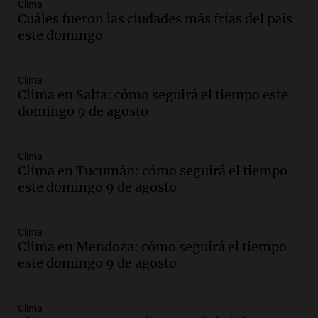
Audio.
Suspenden descuento en SUBE y
Clima
Cuáles fueron las ciudades más frías del país
aumentan tarifas del SUBTE en Buenos
este domingo
Aires desde agosto
Panorama Federal
Episodios
Clima
Audio.
Kicillof critica la desregulación
Clima en Salta: cómo seguirá el tiempo este
financiera y el aumento de la morosidad
domingo 9 de agosto
en Buenos Aires
Panorama Federal
Episodios
Clima
Clima en Tucumán: cómo seguirá el tiempo
Audio.
La UNT evalúa apelación ante la
este domingo 9 de agosto
Corte Suprema tras fallo que aparta a
Pagani como rector
Panorama Federal
Clima
Episodios
Clima en Mendoza: cómo seguirá el tiempo
Audio.
El cardenal Ángel Rossi advirtió
este domingo 9 de agosto
que la justicia social viene siendo
“despreciada y burlada”
Clima
Santa Misa