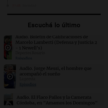
21:48
Sociedad
Quini: nadie acertó los seis números y los 3
millones de dólares se repartirán entre 44
apostadores
Escuchá lo último
21:36
Deportes
Audio.
Boletín de Calificaciones de
El futbolista argentino Matías Pourrain
Marcelo Lamberti (Defensa y Justicia 2
permanece detenido en una cárcel de máxima
- 1 Newell's)
seguridad en EE. UU.
Deportes Rosario
Episodios
21:32
Ciencia
Audio.
Jorge Messi, el hombre que
¿Por qué los dinosaurios nunca evolucionaron
a tamaños diminutos si alcanzaron
acompañó el sueño
gigantescas proporciones?
La previa
Episodios
21:31
Ciencia
Audio.
El Flaco Pailos y la Camerata
Químicos rompen barreras en reacciones
Córdoba, en "Amamos los Domingos"
químicas al liberar electrones directamente en
solución