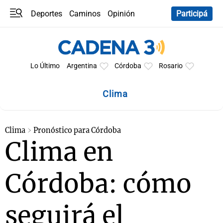
Deportes
Caminos
Opinión
Participá
Programas
Últimas coberturas
Últimas 24 h
En YouTube
Clima
Horóscopo
Lo Último
Argentina
Córdoba
Rosario
Clima
Clima
Pronóstico para Córdoba
Clima en
Córdoba: cómo
seguirá el