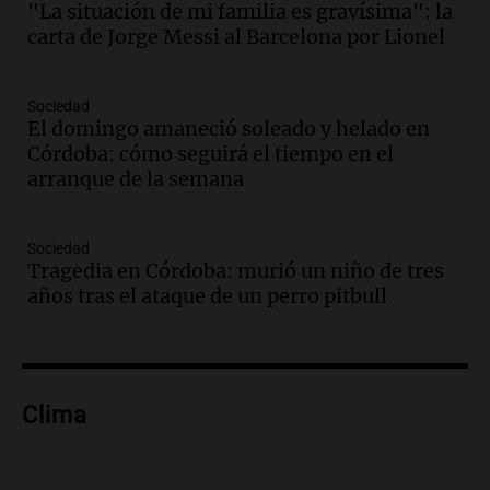
"La situación de mi familia es gravísima": la
revolucionado por hinchas argentinos
carta de Jorge Messi al Barcelona por Lionel
Amamos los Domingos
Episodios
Audio.
Crisis diplomática: el embajador
Sociedad
El domingo amaneció soleado y helado en
argentino regresa al país tras conflicto
Córdoba: cómo seguirá el tiempo en el
con Brasil
arranque de la semana
Panorama Federal
Episodios
Audio.
Bomberos asisten a senderista
Sociedad
con fractura de tobillo en refugio Doña
Tragedia en Córdoba: murió un niño de tres
Rosa
años tras el ataque de un perro pitbull
Panorama Federal
Episodios
Audio.
Amaycha del Valle avanza en
investigación internacional sobre asma
Clima
con nueva tecnología médica
Panorama Federal
Episodios