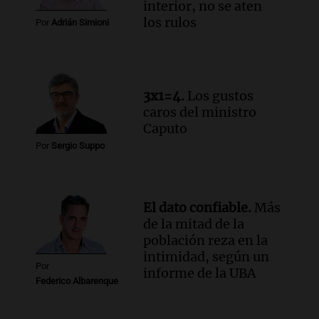
interior, no se aten
Panorama Federal
los rulos
Por
Adrián Simioni
Episodios
Audio.
La lección del Titanic y la
humildad en tiempos de tormenta
según San Ignacio de Loyola
3x1=4.
Los gustos
Panorama Federal
caros del ministro
Episodios
Caputo
Audio.
Tormentas y filtraciones: "El
Por
Sergio Suppo
agua entra por donde menos
imaginamos"
Una Mañana para todos Rosario
Episodios
El dato confiable.
Más
de la mitad de la
población reza en la
intimidad, según un
Por
informe de la UBA
Federico Albarenque