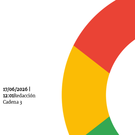
Notas
s
Notas
La Sole en
ial
Mundial 2026
Cadena 3
17/06/2026 |
12:01
Redacción
Cadena 3