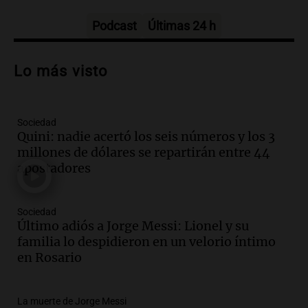
Amamos los Domingos
Episodios
Podcast
Últimas 24 h
Audio.
Patricia Palmer y Mario Pasik
hablaron de su obra en Cadena 3
Lo más visto
Amamos los Domingos
Episodios
Sociedad
Audio.
Córdoba espera a León XIV con el
Quini: nadie acertó los seis números y los 3
recuerdo del paso de Juan Pablo II: "Te
millones de dólares se repartirán entre 44
traspasaba con la mirada"
apostadores
Amamos los Domingos
Episodios
Audio.
El observatorio de Bosque Alegre,
Sociedad
un imperdible cordobés para los
Último adiós a Jorge Messi: Lionel y su
amantes de la astronomía
familia lo despidieron en un velorio íntimo
Amamos los Domingos
en Rosario
Episodios
Audio.
“No entendíamos qué cantaban”:
La muerte de Jorge Messi
la historia del club de Irlanda