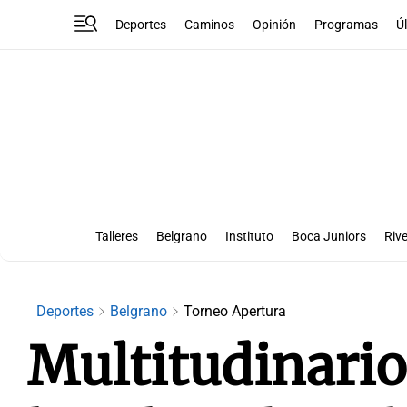
Deportes
Caminos
Opinión
Programas
Ú
Talleres
Belgrano
Instituto
Boca Juniors
Rive
Liga Superclásico
Te vi en la canch
Deportes
Belgrano
Torneo Apertura
Multitudinario