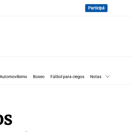
Participá
Automovilismo
Boxeo
Fútbol para ciegos
Notas
essimanía
Los Pumas en Córdoba
os