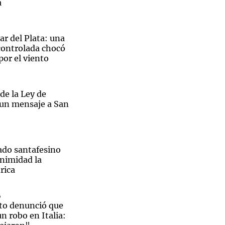
a
r del Plata: una
ontrolada chocó
por el viento
de la Ley de
 un mensaje a San
ado santafesino
nimidad la
gante de Alberdi para el banderazo antes de la final.
rica
o
to denunció que
un robo en Italia: