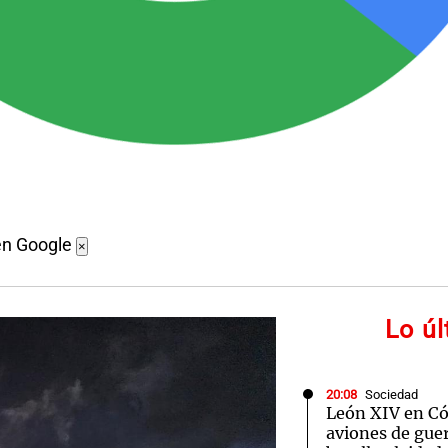
en Google
×
Lo ú
20:08
Sociedad
León XIV en Cór
aviones de guer