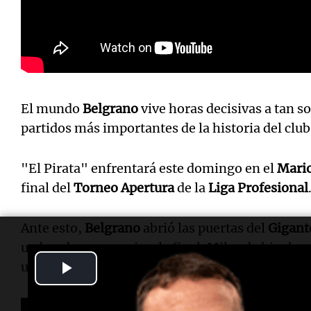
El mundo
Belgrano
vive horas decisivas a tan so
partidos más importantes de la historia del club
"El Pirata" enfrentará este domingo en el
Mari
final del
Torneo Apertura
de la
Liga Profesional
Ante esto,
Belgrano
abrió las puertas del
Gigant
un banderazo previo a la final. Miles de hinchas
Play
un día de partido se tratara.
Video