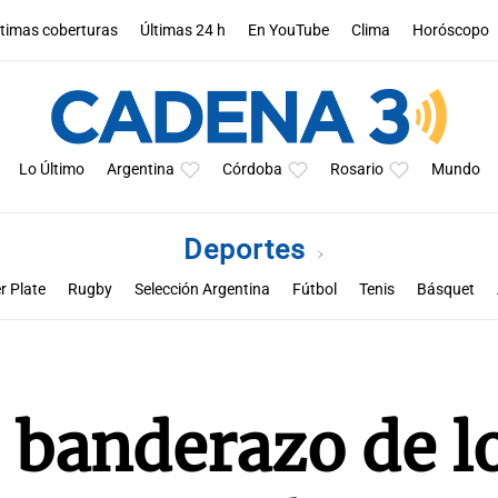
ltimas coberturas
Últimas 24 h
En YouTube
Clima
Horóscopo
Lo Último
Argentina
Córdoba
Rosario
Mundo
Deportes
r Plate
Rugby
Selección Argentina
Fútbol
Tenis
Básquet
a
Rueda la pelota
Racing de Córdoba
Superclásico cordobés
M
 banderazo de l