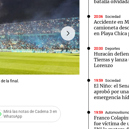
batalla olvidad
20:06
Sociedad
Accidente en Ma
camioneta desc
en Playa Chica 
20:00
Deportes
Huracán defien
Tierras y lanza
Lorenzo
19:59
Sociedad
de la final.
El Niño: el Sen
aprobó por una
FOTO:
Lleno total en el Gi
emergencia híd
Mirá las notas de Cadena 3 en
19:59
Automovilism
WhatsApp
Franco Colapin
fue víctima de 
s puertas del