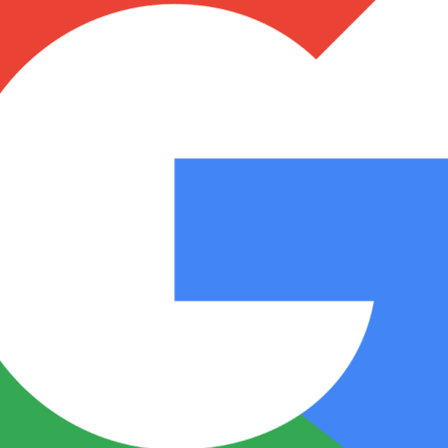
Notas
Notas
No
e en Cadena 3
El huracán de Arequito
Cadena 3 en