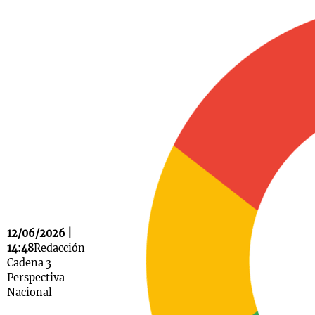
Notas
s
Notas
La Sole en
ial
Mundial 2026
Cadena 3
12/06/2026 |
14:48
Redacción
Cadena 3
Perspectiva
Nacional