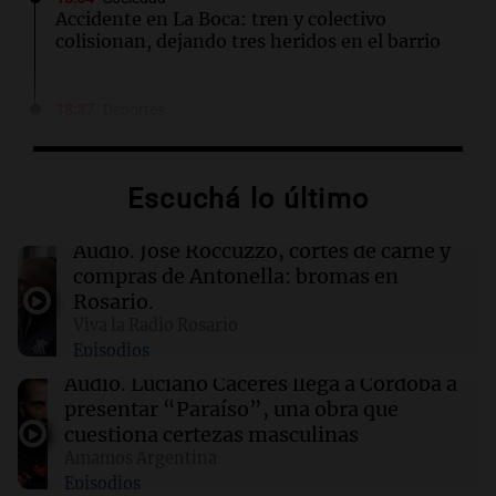
Accidente en La Boca: tren y colectivo
colisionan, dejando tres heridos en el barrio
18:37
Deportes
Luis Vidal, presidente de Recoleta, se niega a
jugar contra Boca: "O soy dirigente o jugador"
Escuchá lo último
18:36
Mundo
Helicóptero se estrella mientras combate
Audio.
José Roccuzzo, cortes de carne y
incendio forestal en Utah; estado de los
compras de Antonella: bromas en
pilotos es incierto
Rosario.
Viva la Radio Rosario
Episodios
18:33
Mundo
Abelardo De la Espriella asume la presidencia
Audio.
Luciano Cáceres llega a Córdoba a
de Colombia en un acto histórico
presentar “Paraíso”, una obra que
cuestiona certezas masculinas
Amamos Argentina
18:28
Viva la Radio Rosario
Episodios
Promocionan cortes de cerdo a precio