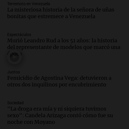
Episodios
Terremoto en Venezuela
La misteriosa historia de la señora de uñas
Audio.
Se registra inusual nevada en
bonitas que estremece a Venezuela
Zapala, Neuquén, con más de mil
camiones varados
Panorama Federal
Espectáculos
Murió Leandro Rud a los 51 años: la historia
Episodios
del representante de modelos que marcó una
Audio.
Controversia en el peronismo
época
mendocino por ausencia de senadora
embarazada en votación clave
Panorama Federal
Juntos
Episodios
Femicidio de Agostina Vega: detuvieron a
Audio.
Mateo Bouniba, joven de Villa
otros dos inquilinos por encubrimiento
María, necesita un trasplante de médula
en Estados Unidos
Sociedad
Panorama Federal
"La droga era mía y ni siquiera tuvimos
Episodios
sexo": Candela Arizaga contó cómo fue su
Audio.
Fieles celebran a San Cayetano
noche con Moyano
en Córdoba pidiendo pan, paz y trabajo