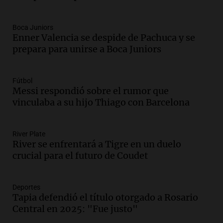
Altas Cumbres: peritos analizan
teléfono de Óscar González
Boca Juniors
Panorama Federal
Enner Valencia se despide de Pachuca y se
Episodios
prepara para unirse a Boca Juniors
Audio.
Solicitan quiebra de Lebron
Group en medio de una investigación
por estafa piramidal millonaria
Fútbol
Messi respondió sobre el rumor que
Panorama Federal
vinculaba a su hijo Thiago con Barcelona
Episodios
Audio.
Detienen a pareja en Alderete por
venta de medicamentos controlados
River Plate
mediante delivery
River se enfrentará a Tigre en un duelo
Panorama Federal
crucial para el futuro de Coudet
Episodios
Audio.
El alzobispo García Cueva llama a
la clase dirigente a abordar problemas
Deportes
Tapia defendió el título otorgado a Rosario
económicos y sociales
Central en 2025: "Fue justo"
Panorama Federal
Episodios