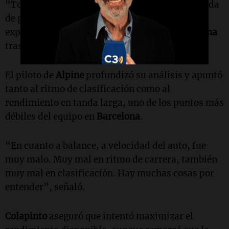
“Todo el viernes fue muy malo, no teníamos nada
de grip, fue el peor viernes de la temporada”,
expresó
Colapinto
en diálogo con
ESPN Argentina
tras finalizar la actividad en pista.
El piloto de
Alpine
profundizó su análisis y apuntó
tanto al ritmo de clasificación como al
rendimiento en tanda larga, uno de los puntos más
débiles del equipo en
Barcelona
.
“En cuanto a balance, a velocidad del auto, fue
muy malo. Muy mal en ritmo de carrera, también
muy mal en clasificación. Hay muchas cosas por
entender”, señaló.
Colapinto
aseguró que intentó maximizar el