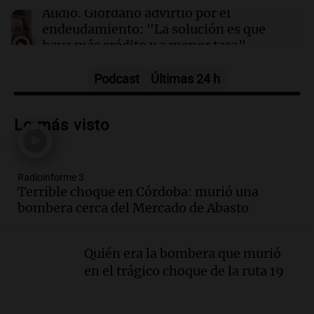
especial: "Hoy el tema económico cala"
Audio.
Giordano advirtió por el
endeudamiento: "La solución es que
haya más crédito y a menor tasa"
Informados al regreso
Episodios
Podcast
Últimas 24 h
Audio.
Media sanción a la ley de
inviolabilidad: un avance para
Lo más visto
propietarios e inquilinos en Argentina
Panorama Federal
Episodios
Radioinforme 3
Audio.
Promocionan cortes de cerdo
Terrible choque en Córdoba: murió una
ante la caída de consumo de carne de
bombera cerca del Mercado de Abasto
vaca por precios.
Viva la Radio Rosario
Episodios
Quién era la bombera que murió
en el trágico choque de la ruta 19
Audio.
Fieles movilizados por San
Cayetano en Rosario.
Viva la Radio Rosario