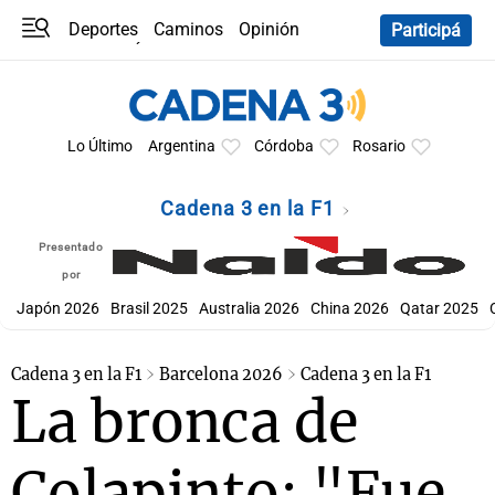
Deportes
Caminos
Opinión
Participá
Programas
Últimas coberturas
Últimas 24 h
En YouTube
Clima
Horóscopo
Lo Último
Argentina
Córdoba
Rosario
Cadena 3 en la F1
Presentado
por
Japón 2026
Brasil 2025
Australia 2026
China 2026
Qatar 2025
Cadena 3 en la F1
Barcelona 2026
Cadena 3 en la F1
La bronca de
Colapinto: "Fue