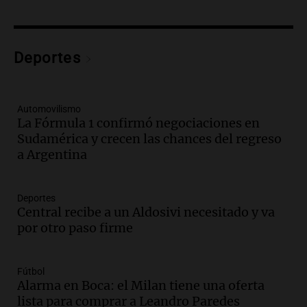
Viva la Radio
Episodios
Audio.
Día Internacional de la Cerveza:
Deportes
mitos, secretos y el desafío de producir
cerveza artesanal
Viva la Radio
Automovilismo
Episodios
La Fórmula 1 confirmó negociaciones en
Sudamérica y crecen las chances del regreso
Audio.
Tucumán enfrenta un equilibrio
a Argentina
financiero precario debido a la caída del
consumo y recaudación
Panorama Federal
Deportes
Episodios
Central recibe a un Aldosivi necesitado y va
Audio.
La calidad del empleo en
por otro paso firme
Argentina cae y preocupa a economistas
en un contexto de crisis económica
Panorama Federal
Fútbol
Episodios
Alarma en Boca: el Milan tiene una oferta
lista para comprar a Leandro Paredes
Audio.
Audiencia por tragedia vial en