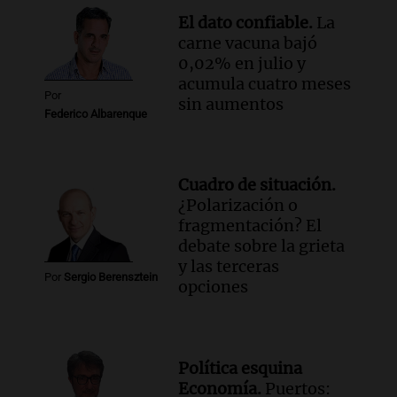
entre gobernadores y el oficialismo
El dato confiable.
La
Noticias
carne vacuna bajó
Episodios
0,02% en julio y
Audio.
El futuro de la justicia electoral
acumula cuatro meses
Por
en Córdoba: Guillermo Arias se perfila
sin aumentos
Federico Albarenque
como nuevo juez
Noticias
Episodios
Cuadro de situación.
Audio.
Belgrano empata 0 a 0 con Tigre:
¿Polarización o
análisis y desafíos del técnico Ricardo
fragmentación? El
Noticias
debate sobre la grieta
Episodios
y las terceras
Por
Sergio Berensztein
opciones
Audio.
Abogada de la familia Albornoz
cuestionó liberación de Micaela: "No la
evaluó un psiquiatra"
Radioinforme 3 Rosario
Política esquina
Episodios
Economía.
Puertos: