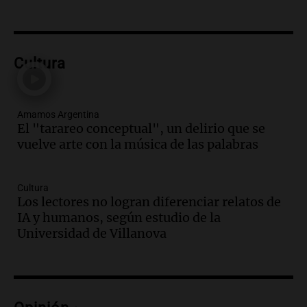
Audio.
Córdoba multará con hasta $420
mil los escapes libres y sancionará las
"hordas" de motos
Cultura
Radioinforme 3
Episodios
Audio.
Debate sobre reforma del Banco
Amamos Argentina
Central refleja tensiones políticas y
El "tarareo conceptual", un delirio que se
económicos en Argentina
vuelve arte con la música de las palabras
Noticias
Episodios
Audio.
Luis Juez defendió la ley de
Cultura
propiedad privada: "Hay mucho relato y
Los lectores no logran diferenciar relatos de
poca lectura"
IA y humanos, según estudio de la
Noticias Rosario
Universidad de Villanova
Episodios
Audio.
León XIV prioriza su visita a Perú
en su viaje a América Latina desde
Argentina