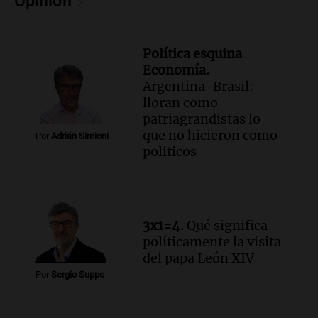
Opinión
Noticias
Episodios
Audio.
Juicio por la tragedia de las Altas
Política esquina
Cumbres: un bombero testimonia sobre
Economía.
el manejo de la ambulancia
Argentina-Brasil:
Noticias
lloran como
Episodios
patriagrandistas lo
Audio.
Avanza el juicio por la tragedia de
que no hicieron como
Por
Adrián Simioni
las Altas Cumbres en Córdoba con
politicos
testimonios clave y videos
Noticias
Episodios
Audio.
Detención de joven argentina en
3x1=4.
Qué significa
EE.UU. durante el Mundial genera
políticamente la visita
preocupación y desesperación
del papa León XIV
Noticias
Por
Sergio Suppo
Episodios
Audio.
Caída del proyecto de ley de
propiedad privada provoca reacciones