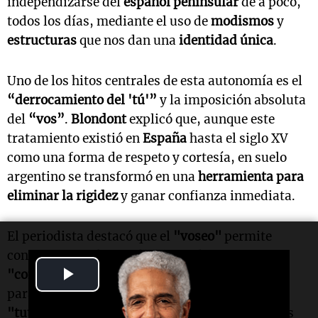
independizarse del
español peninsular
de a poco,
todos los días, mediante el uso de
modismos
y
estructuras
que nos dan una
identidad única
.
Uno de los hitos centrales de esta autonomía es el
“derrocamiento del 'tú'”
y la imposición absoluta
del
“vos”
.
Blondont
explicó que, aunque este
tratamiento existió en
España
hasta el siglo XV
como una forma de respeto y cortesía, en suelo
argentino se transformó en una
herramienta para
eliminar la rigidez
y ganar confianza inmediata.
El periodista destacó que el
"voseo"
permite
convertir a cualquier desconocido en un
Play
"compinche instantáneo"
, aunque marcó la
paradoja de que seguimos usando el término
Video
"tutear"
cuando, en realidad, lo que hacemos es