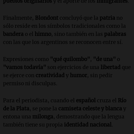
pueblos originarios
y el aporte de los
inmigrantes
.
Finalmente,
Blondont
concluyó que la
patria
no
sólo reside en los símbolos tradicionales como la
bandera
o el
himno
, sino también en las
palabras
con las que los argentinos se reconocen entre sí.
Expresiones como
"qué quilombo"
,
"de una"
o
"vamos todavía"
son ejercicios de una
libertad
que
se ejerce con
creatividad
y
humor
, sin pedir
permiso ni disculpas.
Para el periodista, cuando el
español
cruza el
Río
de la Plata
, se pone la
camiseta celeste y blanca
y
entona una
milonga
, demostrando que la lengua
también tiene su propia
identidad nacional
.