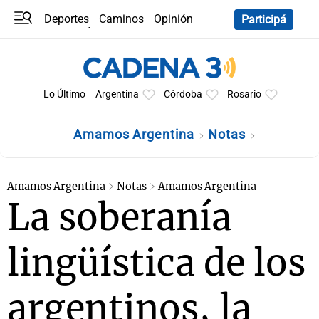
Deportes
Caminos
Opinión
Participá
Programas
Últimas coberturas
Últimas 24 h
En YouTube
Clima
Horóscopo
Lo Último
Argentina
Córdoba
Rosario
Amamos Argentina
Notas
Amamos Argentina
Notas
Amamos Argentina
La soberanía
lingüística de los
argentinos, la