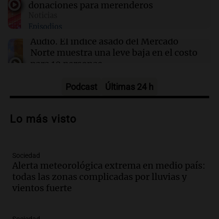
donaciones para merenderos
Noticias
Episodios
07:59
Sociedad
A 13 años de la explosión de Salta 2141: el
Audio.
El índice asado del Mercado
recuerdo de una tragedia que marcó a Rosario
Norte muestra una leve baja en el costo
para 10 personas
Noticias
Episodios
Podcast
Últimas 24 h
Audio.
La pizzería más antigua de
Córdoba homenajeó a León XIV con una
Lo más visto
pizza esculpida con su rostro
Radioinforme 3
Episodios
Sociedad
Audio.
Córdoba jugará un papel clave en
Alerta meteorológica extrema en medio país:
la visita del Papa León XIV a Argentina
todas las zonas complicadas por lluvias y
Panorama Federal
vientos fuerte
Episodios
Audio.
Boca se impone a Estudiantes