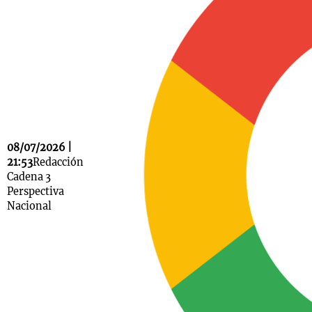
Notas
s
Notas
La Sole en
ial
Mundial 2026
Cadena 3
08/07/2026 |
21:53
Redacción
Cadena 3
Perspectiva
Nacional