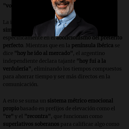
"vosear"
.
La independencia también se manifiesta en la
simplificación de los tiempos verbales
,
específicamente en el
abolicionismo del pretérito
perfecto
. Mientras que en la
península ibérica
se
dice
"hoy he ido al mercado"
, el argentino
independiente declara tajante
"hoy fui a la
verdulería"
, eliminando los tiempos compuestos
para ahorrar tiempo y ser más directos en la
comunicación.
A esto se suma un
sistema métrico emocional
propio
basado en prefijos de elevación como el
"re"
y el
"recontra"
, que funcionan como
superlativos soberanos
para calificar algo como