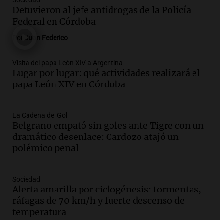
Sociedad
con gol de Azcácibar en un sólido
Detuvieron al jefe antidrogas de la Policía
desempeño del equipo
Federal en Córdoba
Noticias
Por
Juan Federico
Episodios
Audio.
Boca Juniors obtiene una vital
Visita del papa León XIV a Argentina
victoria ante Estudiantes gracias al gol
Lugar por lugar: qué actividades realizará el
de Santiago Azcácibar
papa León XIV en Córdoba
Noticias
Episodios
Audio.
La visita papal no debe mezclarse
La Cadena del Gol
Belgrano empató sin goles ante Tigre con un
con la política, advierte el consultor
dramático desenlace: Cardozo atajó un
Carlos Fara
polémico penal
Panorama Federal
Episodios
Audio.
Derrapó con su moto en 27 de
Sociedad
Febrero al 6100 y terminó
Alerta amarilla por ciclogénesis: tormentas,
hospitalizado
ráfagas de 70 km/h y fuerte descenso de
Noticias Rosario
temperatura
Episodios