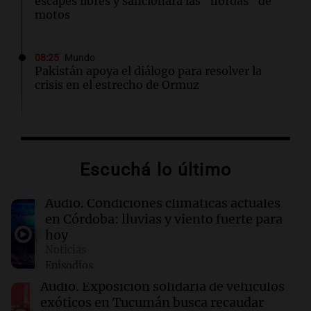
escapes libres y sancionará las "hordas" de
motos
08:25
Mundo
Pakistán apoya el diálogo para resolver la
crisis en el estrecho de Ormuz
08:21
Radioinforme 3 Rosario
Derrapó con su moto en 27 de Febrero al 6100
y terminó hospitalizado
Escuchá lo último
08:18
Radioinforme 3 Rosario
Audio.
Condiciones climáticas actuales
Luis Juez defendió la ley de propiedad privada:
en Córdoba: lluvias y viento fuerte para
"Hay mucho relato y poca lectura"
hoy
Noticias
Episodios
08:17
Sociedad
Estremecedor: el mensaje premonitorio que le
Audio.
Exposición solidaria de vehículos
dio un amigo al joven asesinado por su novia
exóticos en Tucumán busca recaudar
en Chaco