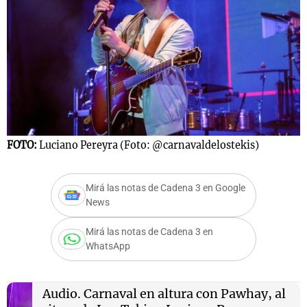
Notas
s
Notas
La Sole en
ial
Mundial 2026
Cadena 3
FOTO:
Luciano Pereyra (Foto: @carnavaldelostekis)
Mirá las notas de Cadena 3 en Google
News
Mirá las notas de Cadena 3 en
WhatsApp
Audio.
Carnaval en altura con Pawhay, al