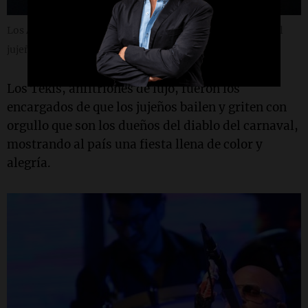
Los Auténticos Decadentes traen toda su fiesta al carnaval
jujeño.
Los Tekis, anfitriones de lujo, fueron los
encargados de que los jujeños bailen y griten con
orgullo que son los dueños del diablo del carnaval,
mostrando al país una fiesta llena de color y
alegría.