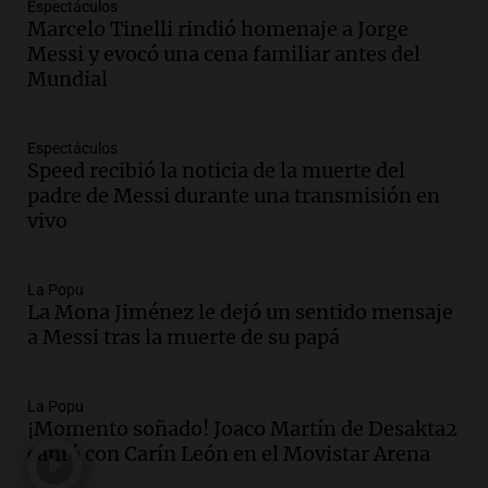
Espectáculos
Una mañana para todos
Marcelo Tinelli rindió homenaje a Jorge
Episodios
Messi y evocó una cena familiar antes del
Mundial
Audio.
El orgullo y el sueño argentino de
Jorge Messi en una entrevista con Rony
Vargas en 2007
Espectáculos
Una mañana para todos
Speed recibió la noticia de la muerte del
Episodios
padre de Messi durante una transmisión en
Audio.
El abuelo de Agostina Vega, tras
vivo
las nuevas detenciones: "En esa casa
todos tenían algo que ver"
Una mañana para todos
La Popu
La Mona Jiménez le dejó un sentido mensaje
Episodios
a Messi tras la muerte de su papá
Audio.
Una nutricionista derribó el mito
del desayuno ideal: qué alimentos
conviene priorizar
La Popu
Una mañana para todos
¡Momento soñado! Joaco Martín de Desakta2
Episodios
cantó con Carín León en el Movistar Arena