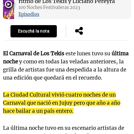
ritmo de Los Tekis y Luciano Pereyra
100 Noches Festivaleras 2023
Episodios
Escuchá la nota
El Carnaval de Los Tekis
este lunes tuvo su
última
noche
y como en todas las veladas anteriores, la
grilla de artistas fue una despedida a la altura de
una edición que quedará en el recuerdo.
La Ciudad Cultural vivió cuatro noches de un
Carnaval que nació en Jujuy pero que año a año
hace bailar a un país entero.
La última noche tuvo en su escenario artistas de