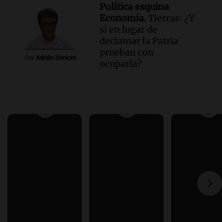
Política esquina
Economía.
Tierras: ¿Y
si en lugar de
declamar la Patria
prueban con
Por
Adrián Simioni
ocuparla?