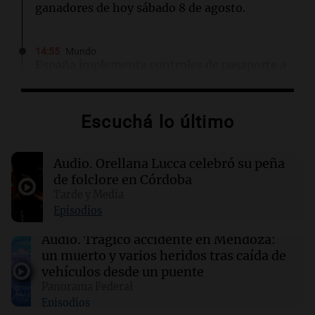
ganadores de hoy sábado 8 de agosto.
14:55
Mundo
España implementa controles de pasaporte a
viajeros italianos tras crisis migratoria en
Ceuta
Escuchá lo último
14:45
Deportes
Racing se mide ante Argentinos Juniors tras
Audio.
Orellana Lucca celebró su peña
caída con Tigre en el Torneo Clausura
de folclore en Córdoba
Tarde y Media
14:36
Mundo
Episodios
Controles fronterizos en España para viajeros
italianos tras sanciones de Italia
Audio.
Trágico accidente en Mendoza:
un muerto y varios heridos tras caída de
vehículos desde un puente
14:23
Una mañana para todos
Panorama Federal
Voluntarios limpiaron 9.000 metros del río
Episodios
Suquía y retiraron hasta 800 kilos de basura