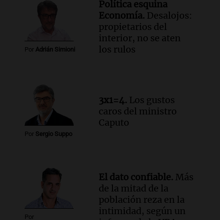
Política esquina
Audio.
Chile planteó mejorar la
Economía.
Desalojos:
conectividad fronteriza, aérea y digital
propietarios del
con Jujuy
interior, no se aten
Panorama Federal
los rulos
Por
Adrián Simioni
Episodios
Audio.
Del fitness a la longevidad: por
qué crece el consumo de alimentos con
proteínas
3x1=4.
Los gustos
Una mañana para todos
caros del ministro
Episodios
Caputo
Audio.
Investigan un asalto millonario a
Por
Sergio Suppo
la cooperativa Talamochita en Villa
María
Panorama Federal
Episodios
El dato confiable.
Más
de la mitad de la
población reza en la
intimidad, según un
Por