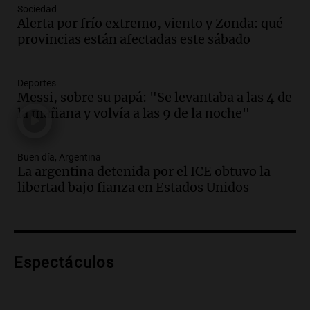
Sociedad
Episodios
Alerta por frío extremo, viento y Zonda: qué
Audio.
Borges, abogada de Pourrain:
provincias están afectadas este sábado
"Tres hombres se lo llevaron para
hacerle preguntas y nunca regresó"
Una mañana para todos
Deportes
Episodios
Messi, sobre su papá: "Se levantaba a las 4 de
la mañana y volvía a las 9 de la noche"
Audio.
Voluntarios limpiaron 9.000
metros del río Suquía y retiraron hasta
800 kilos de basura por jornada
Buen día, Argentina
Una mañana para todos
La argentina detenida por el ICE obtuvo la
Episodios
libertad bajo fianza en Estados Unidos
Audio.
La historia de la servilleta que
firmó Jorge Messi para el primer
contrato de Leo con Barcelona
Una mañana para todos
Episodios
Espectáculos
Audio.
Joan Gaspart: "Sin Jorge, no sé si
Messi hubiera llegado adonde llegó"