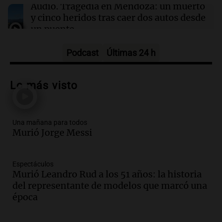
por jornada
Audio.
Tragedia en Mendoza: un muerto
y cinco heridos tras caer dos autos desde
un puente
Una mañana para todos
Episodios
Podcast
Últimas 24 h
Audio.
Messi llegará esta noche a
Rosario para acompañar a su familia
Lo más visto
tras la muerte de su papá
Una mañana para todos
Episodios
Una mañana para todos
Audio.
Ley de Propiedad Privada: el revés
Murió Jorge Messi
en el Congreso expuso una debilidad
comunicacional del Gobierno
Una mañana para todos
Espectáculos
Episodios
Murió Leandro Rud a los 51 años: la historia
Audio.
Casabindo se prepara para una
del representante de modelos que marcó una
celebración única: 30.000 turistas y el
época
tradicional Toreo de la Vincha
Una mañana para todos