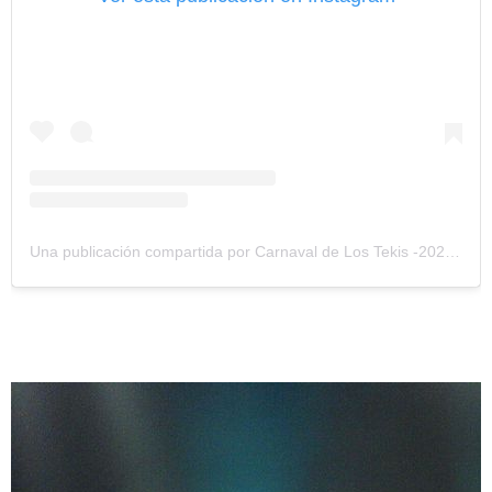
Una publicación compartida por Carnaval de Los Tekis -2023 (@carnavaldelostekis)