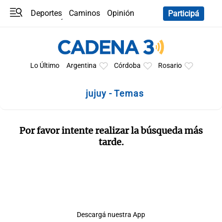
Deportes
Caminos
Opinión
Participá
Programas
Últimas coberturas
Últimas 24 h
En YouTube
Clima
Horóscopo
Lo Último
Argentina
Córdoba
Rosario
jujuy - Temas
Por favor intente realizar la búsqueda más
tarde.
Descargá nuestra App