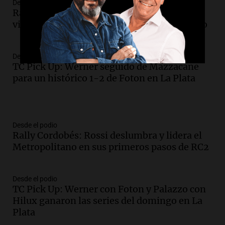
Desde el podio
Rally Cordobés: Santino Rossi y la primera
victoria de una promesa en el Metropolitano
Desde el podio
TC Pick Up: Werner seguido de Mazzacane
para un histórico 1-2 de Foton en La Plata
Desde el podio
Rally Cordobés: Rossi deslumbra y lidera el
Metropolitano en sus primeros pasos de RC2
Desde el podio
TC Pick Up: Werner con Foton y Palazzo con
Hilux ganaron las series del domingo en La
Plata