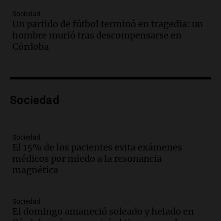
Una mañana para todos
Sociedad
Episodios
Un partido de fútbol terminó en tragedia: un
Audio.
Borges, abogada de Pourrain:
hombre murió tras descompensarse en
"Tres hombres se lo llevaron para
Córdoba
hacerle preguntas y nunca regresó"
Una mañana para todos
Episodios
Audio.
Voluntarios limpiaron 9.000
Sociedad
metros del río Suquía y retiraron hasta
800 kilos de basura por jornada
Una mañana para todos
Episodios
Sociedad
El 15% de los pacientes evita exámenes
Audio.
La historia de la servilleta que
médicos por miedo a la resonancia
firmó Jorge Messi para el primer
magnética
contrato de Leo con Barcelona
Una mañana para todos
Episodios
Sociedad
El domingo amaneció soleado y helado en
Audio.
Joan Gaspart: "Sin Jorge, no sé si