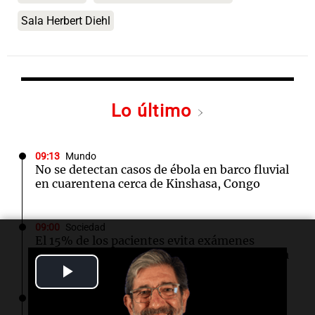
Sala Herbert Diehl
Lo último
09:13
Mundo
No se detectan casos de ébola en barco fluvial
en cuarentena cerca de Kinshasa, Congo
09:00
Sociedad
El 15% de los pacientes evita exámenes
médicos por miedo a la resonancia magnética
Play
Video
09:00
Mundo
Avances en el tratamiento del glioblastoma