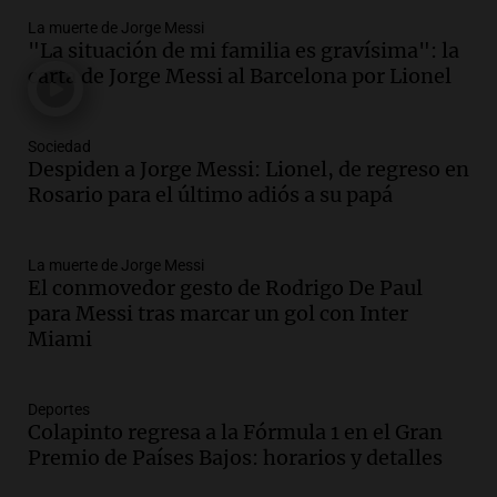
Episodios
La muerte de Jorge Messi
Audio.
Tragedia en Mendoza: un muerto
"La situación de mi familia es gravísima": la
y cinco heridos tras caer dos autos desde
carta de Jorge Messi al Barcelona por Lionel
un puente
Una mañana para todos
Episodios
Sociedad
Audio.
Messi llegará esta noche a
Despiden a Jorge Messi: Lionel, de regreso en
Rosario para acompañar a su familia
Rosario para el último adiós a su papá
tras la muerte de su papá
Una mañana para todos
La muerte de Jorge Messi
Episodios
El conmovedor gesto de Rodrigo De Paul
Audio.
Ley de Propiedad Privada: el revés
para Messi tras marcar un gol con Inter
en el Congreso expuso una debilidad
Miami
comunicacional del Gobierno
Una mañana para todos
Episodios
Deportes
Colapinto regresa a la Fórmula 1 en el Gran
Audio.
Casabindo se prepara para una
Premio de Países Bajos: horarios y detalles
celebración única: 30.000 turistas y el
tradicional Toreo de la Vincha