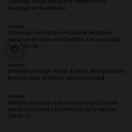
Córdoba: cómo seguirá el tiempo en el
Messi hubiera llegado adonde llegó"
arranque de la semana
Una mañana para todos
Episodios
Sociedad
Audio.
El orgullo y el sueño argentino de
Una mujer se fracturó el tobillo mientras
Jorge Messi en una entrevista con Rony
hacía senderismo en Córdoba: fue rescatada
Vargas en 2007
por el DUAR
Una mañana para todos
Episodios
Audio.
El abuelo de Agostina Vega, tras
Sociedad
las nuevas detenciones: "En esa casa
Despiden a Jorge Messi: Lionel, de regreso en
todos tenían algo que ver"
Rosario para el último adiós a su papá
Una mañana para todos
Episodios
Sociedad
Audio.
Una nutricionista derribó el mito
Salteño demanda a AstraZeneca y al Estado
del desayuno ideal: qué alimentos
por $191 millones por efectos de la vacuna
conviene priorizar
Covid-19
Una mañana para todos
Episodios