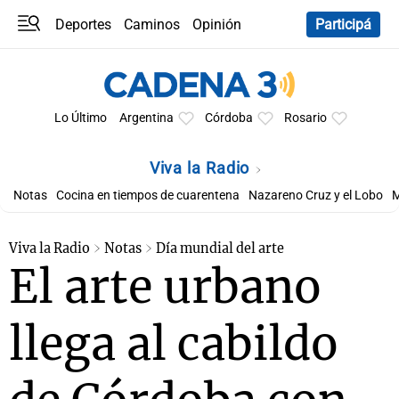
Deportes
Caminos
Opinión
Participá
Programas
Últimas coberturas
Últimas 24 h
En YouTube
Clima
Horóscopo
Lo Último
Argentina
Córdoba
Rosario
Viva la Radio
Notas
Cocina en tiempos de cuarentena
Nazareno Cruz y el Lobo
M
Viva la Radio
Notas
Día mundial del arte
El arte urbano
llega al cabildo