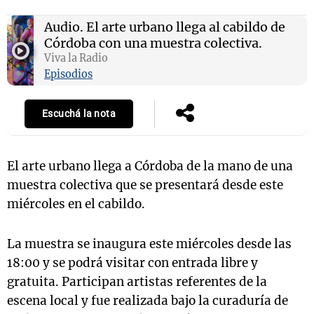
Audio.
El arte urbano llega al cabildo de
Córdoba con una muestra colectiva.
Viva la Radio
Notas
Episodios
s
Notas
La Sole en
ial
Mundial 2026
Cadena 3
Escuchá la nota
El arte urbano llega a Córdoba de la mano de una
muestra colectiva que se presentará desde este
miércoles en el cabildo.
La muestra se inaugura este miércoles desde las
18:00 y se podrá visitar con entrada libre y
gratuita.
Participan artistas referentes de la
escena local y fue realizada bajo la curaduría de