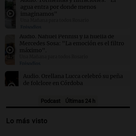
DUAR
agua entra por donde menos
imaginamos"
Una Mañana para todos Rosario
08:00
Mundo
Episodios
Investigadores israelíes descubren gen
antiguo que mejora la calidad del trigo
Audio.
Nahuel Pennisi y la huella de
moderno
Mercedes Sosa: "La emoción es el filtro
máximo".
Una Mañana para todos Rosario
07:56
Cadena 3 Mundo
Episodios
Rusia y Ucrania protagonizan intensos
ataques nocturnos que dejan 7 muertos y
Audio.
Orellana Lucca celebró su peña
numerosos heridos
de folclore en Córdoba
Tarde y Media
Episodios
Podcast
Últimas 24 h
Audio.
Trágico accidente en Mendoza:
un muerto y varios heridos tras caída de
Lo más visto
vehículos desde un puente
Panorama Federal