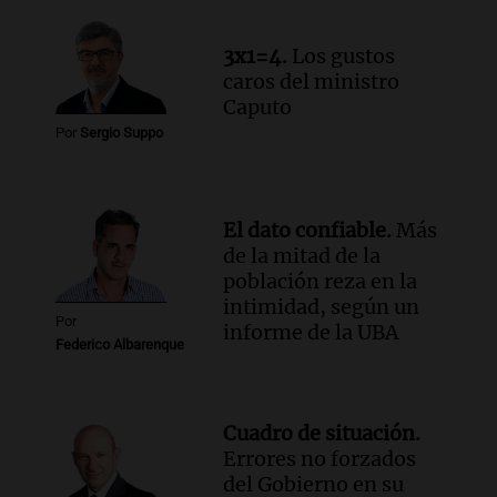
Episodios
Audio.
Chile planteó mejorar la
3x1=4.
Los gustos
conectividad fronteriza, aérea y digital
caros del ministro
con Jujuy
Caputo
Panorama Federal
Por
Sergio Suppo
Episodios
El dato confiable.
Más
de la mitad de la
población reza en la
intimidad, según un
Por
informe de la UBA
Federico Albarenque
Cuadro de situación.
Errores no forzados
del Gobierno en su