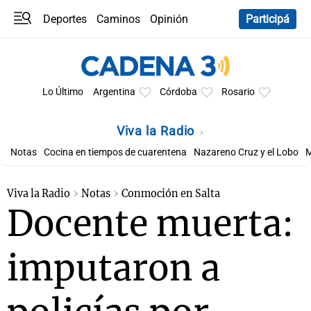
Deportes
Caminos
Opinión
Participá
Programas
Últimas coberturas
Últimas 24 h
En YouTube
Clima
Horóscopo
Lo Último
Argentina
Córdoba
Rosario
Viva la Radio
Notas
Cocina en tiempos de cuarentena
Nazareno Cruz y el Lobo
M
Viva la Radio
Notas
Conmoción en Salta
Docente muerta:
imputaron a