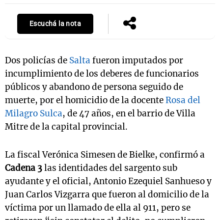
Escuchá la nota
Notas
s
Notas
Dos policías de
Salta
fueron imputados por
La Sole en
incumplimiento de los deberes de funcionarios
ial
Mundial 2026
Cadena 3
públicos y abandono de persona seguido de
muerte, por el homicidio de la docente
Rosa del
Milagro Sulca
, de 47 años, en el barrio de Villa
Mitre de la capital provincial.
La fiscal Verónica Simesen de Bielke, confirmó a
Cadena 3
las identidades del sargento sub
ayudante y el oficial, Antonio Ezequiel Sanhueso y
Juan Carlos Vizgarra que fueron al domicilio de la
víctima por un llamado de ella al 911, pero se