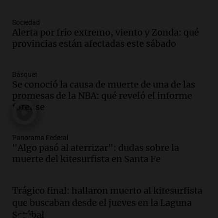
Episodios
Audio.
Voluntarios limpiaron 9.000
Sociedad
metros del río Suquía y retiraron hasta
Alerta por frío extremo, viento y Zonda: qué
800 kilos de basura por jornada
provincias están afectadas este sábado
Una mañana para todos
Episodios
Básquet
Audio.
La historia de la servilleta que
Se conoció la causa de muerte de una de las
firmó Jorge Messi para el primer
promesas de la NBA: qué reveló el informe
contrato de Leo con Barcelona
forense
Una mañana para todos
Episodios
Panorama Federal
Audio.
Joan Gaspart: "Sin Jorge, no sé si
"Algo pasó al aterrizar": dudas sobre la
Messi hubiera llegado adonde llegó"
muerte del kitesurfista en Santa Fe
Una mañana para todos
Episodios
Trágico final: hallaron muerto al kitesurfista
Audio.
El orgullo y el sueño argentino de
que buscaban desde el jueves en la Laguna
Jorge Messi en una entrevista con Rony
Setúbal