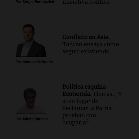
iniciativa política
Por
Sergio Berensztein
Conflicto en Asia.
Taiwán ensaya cómo
seguir existiendo
Por
Marcos Calligaris
Política esquina
Economía.
Tierras: ¿Y
si en lugar de
declamar la Patria
prueban con
Por
Adrián Simioni
ocuparla?