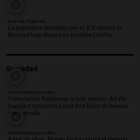
Vargas en 2007
Una mañana para todos
Episodios
Buen día, Argentina
Audio.
El abuelo de Agostina Vega, tras
La argentina detenida por el ICE obtuvo la
las nuevas detenciones: "En esa casa
libertad bajo fianza en Estados Unidos
todos tenían algo que ver"
Una mañana para todos
Episodios
Audio.
Una nutricionista derribó el mito
del desayuno ideal: qué alimentos
Sociedad
conviene priorizar
Una mañana para todos
Episodios
Una mañana para todos
Voluntarios limpiaron 9.000 metros del río
Audio.
Murió Jorge Messi
Suquía y retiraron hasta 800 kilos de basura
Una mañana para todos
por jornada
Episodios
Una mañana para todos
Audio.
Mateo, a los 25 años, lucha
A sus 25 años, Mateo lucha contra el tiempo: