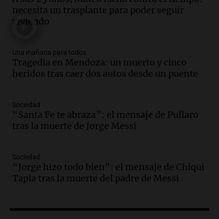
contra el tiempo: necesita un trasplante
necesita un trasplante para poder seguir
para poder seguir viviend
viviendo
Una mañana para todos
Episodios
Audio.
Estiman que la inflación nacional
Una mañana para todos
Tragedia en Mendoza: un muerto y cinco
de julio será menor al 2,9% registrado
heridos tras caer dos autos desde un puente
en CABA
Una mañana para todos
Episodios
Sociedad
Audio.
Altas Cumbres: rescataron a una
“Santa Fe te abraza”: el mensaje de Pullaro
cabra que llevaba ocho días atrapada en
tras la muerte de Jorge Messi
un precipicio
Una mañana para todos
Episodios
Sociedad
“Jorge hizo todo bien”: el mensaje de Chiqui
Audio.
Chile planteó mejorar la
Tapia tras la muerte del padre de Messi
conectividad fronteriza, aérea y digital
con Jujuy
Panorama Federal
Episodios