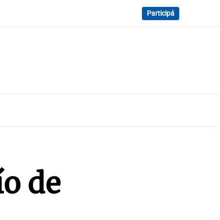
Participá
ío de