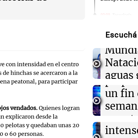
Audio.
02:03
Tecnología
Vogue World se
de neo
Francisco: un g
entre tecnolog
Escuchá 
compit
Mundi
01:59
Mundo
Audio.
Laura Galván br
Nataci
Centroamerica
ve con intensidad en el centro
Mendo
establece nuevo
aguas 
 de hinchas se acercaron a la
prepar
lena peatonal, para participar
01:29
Ciencia
frente 
La fertilizació
Audio.
un fin
del trabajo en 
Moren
espermatozoid
Galleg
seman
ojos vendados.
Quienes logran
estudio
Turno Noch
enfren
y prot
n explicaron desde la
Episodios
Audio.
01:24
Mundo
40 pelotas y quedaban unas 20
intens
ley de 
Tiroteo en escu
el Sen
50 o 60 personas.
Tailandia: vario