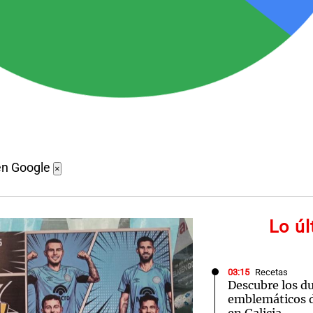
en Google
×
Lo ú
03:15
Recetas
Descubre los d
emblemáticos d