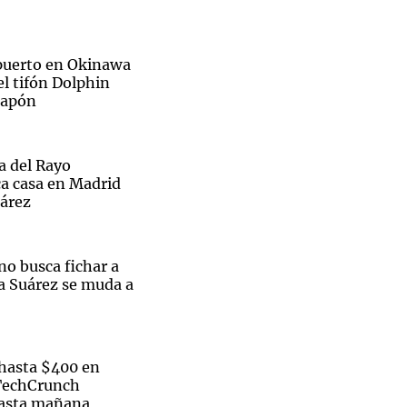
opuerto en Okinawa
el tifón Dolphin
 Japón
ra del Rayo
ca casa en Madrid
uárez
no busca fichar a
na Suárez se muda a
hasta $400 en
 TechCrunch
hasta mañana