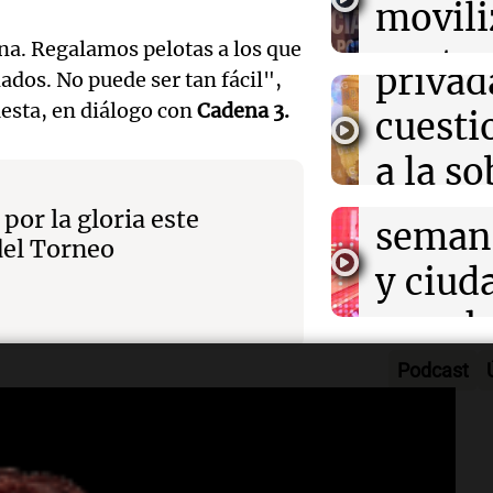
movili
Panorama F
ataque
propi
Episodios
Audio.
na. Regalamos pelotas a los que
contra
privad
ados. No puede ser tan fácil",
Mendo
kirch
uesta, en diálogo con
Cadena 3.
cuest
prepar
Panorama F
a la s
Episodios
un fin
digital
por la gloria este
seman
Audio.
del Torneo
Argent
y ciud
"Mono
Panorama F
Audio.
march
Episodios
Kapan
Conde
contra
Podcast
adelan
ultos que pasaban por la zona. El
tres a
de tier
show 
s metros y medio de distancia,
prisió
Panorama F
Audio.
Rosari
Episodios