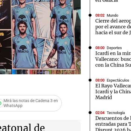
en Galicia
03:02
Mundo
Cierre del aer
por el avance d
hacia el sur de
03:00
Deportes
Icardi en la mi
Vallecano: bus
con la China S
03:00
Espectáculos
El Rayo Valleca
Icardi y la Chi
Madrid
Mirá las notas de Cadena 3 en
WhatsApp
elota: el desafío
02:04
Tecnología
Descuentos de 
entradas para
eatonal de
Disrupt 2026 