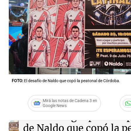
FOTO:
El desafío de Naldo que copó la peatonal de Córdoba.
Mirá las notas de Cadena 3 en
Google News
Audio.
Un gol por una p
de Naldo que copó la p