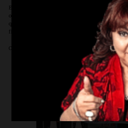
Entre los participantes predominó el entusiasm
obviamente. Esperamos poder ganarle, porque mi
queremos ganarle a mi padre y ella a su abuelo"
fila junto a su hija.
Otros fanáticos también se mostraron confiados 