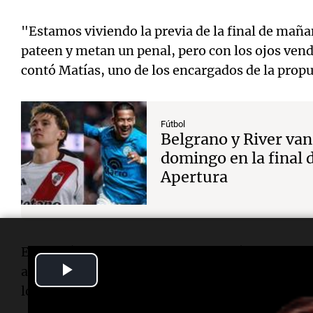
"Estamos viviendo la previa de la final de maña
pateen y metan un penal, pero con los ojos vend
contó Matías, uno de los encargados de la prop
Fútbol
Belgrano y River van 
domingo en la final 
Apertura
El desafío atrajo a familias, niños, jóvenes y ad
Play
arco, de tamaño reducido, fue ubicado a unos
do
lo que sumó dificultad a la consigna.
Video