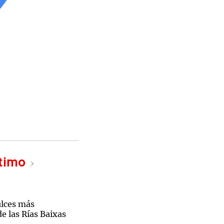
ltimo
ulces más
e las Rías Baixas