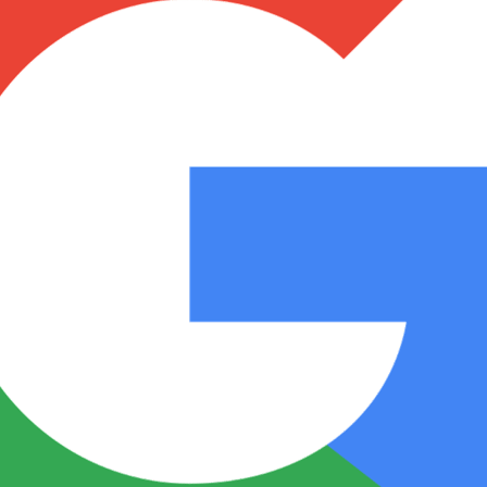
Notas
Notas
No
e en Cadena 3
El huracán de Arequito
Cadena 3 en