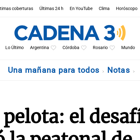
ltimas coberturas
Últimas 24 h
En YouTube
Clima
Horóscopo
Lo Último
Argentina
Córdoba
Rosario
Mundo
Una mañana para todos
Notas
pelota: el desaf
 la peatonal de