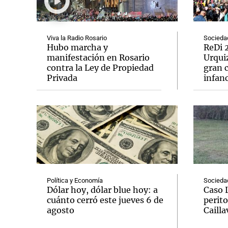
Viva la Radio Rosario
Socieda
Hubo marcha y
ReDi 2
manifestación en Rosario
Urquiz
contra la Ley de Propiedad
gran c
Notas
Notas
Privada
infanc
Editorial
Mundial 2026
La Sol
Política y Economía
Socieda
Dólar hoy, dólar blue hoy: a
Caso 
cuánto cerró este jueves 6 de
perito
agosto
Cailla