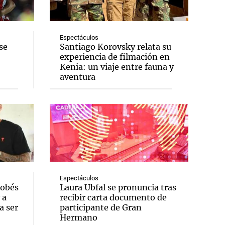
Espectáculos
se
Santiago Korovsky relata su
experiencia de filmación en
Notas
Kenia: un viaje entre fauna y
tas
Notas
aventura
Venezuela de
 Groenlandia
Comprometidos
Madur
Espectáculos
dobés
Laura Ubfal se pronuncia tras
 a
recibir carta documento de
a ser
participante de Gran
Hermano