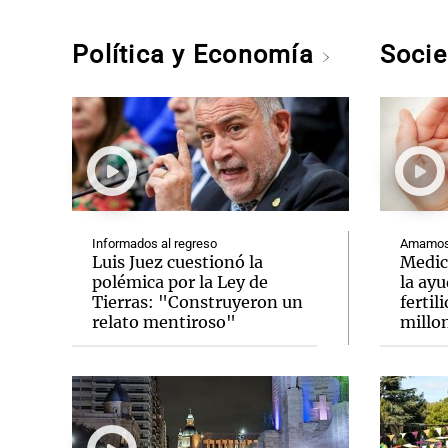
Política y Economía
Soci
Informados al regreso
Amamos 
Luis Juez cuestionó la
Medic
polémica por la Ley de
la ay
Tierras: "Construyeron un
fertil
relato mentiroso"
millo