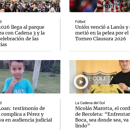
d
Fútbol
026 llega al parque
Unión venció a Lanús y 
a con Cadena 3 y la
metió en la pelea por el
elebración de las
Torneo Clausura 2026
Notas
Notas
No
ias
e en Cadena 3
El huracán de Arequito
Cadena 3 en
d
La Cadena del Gol
Loan: testimonio de
Nicolás Marotta, el cor
 complica a Pérez y
de Recoleta: “Enfrentar
va en audiencia judicial
Boca, sea donde sea, va 
lindo”