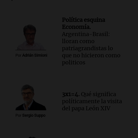
Noticias Rosario
Episodios
Política esquina
Audio.
Córdoba multará con hasta $420
Economía.
mil los escapes libres y sancionará las
Argentina-Brasil:
"hordas" de motos
lloran como
Radioinforme 3
patriagrandistas lo
Episodios
que no hicieron como
Por
Adrián Simioni
Audio.
Continúan audiencias en caso de
politicos
corrupción con testimonios que
exponen graves irregularidades
Noticias
Episodios
3x1=4.
Qué significa
Audio.
Robos en Berazategui:
políticamente la visita
delincuentes asaltan tres comercios en
del papa León XIV
una sola noche
Por
Sergio Suppo
Panorama Federal
Episodios