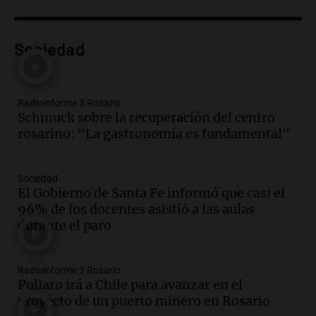
Audio.
Exóticos para Niños: la muestra
solidaria que reunirá más de 140 autos
en Tucumán
Sociedad
Radioinforme 3
Episodios
Audio.
El índice asado del Mercado
Radioinforme 3 Rosario
Norte muestra una leve baja en el costo
Schmuck sobre la recuperación del centro
para 10 personas
rosarino: "La gastronomía es fundamental"
Noticias
Episodios
Audio.
La pizzería más antigua de
Sociedad
Córdoba homenajeó a León XIV con una
El Gobierno de Santa Fe informó que casi el
pizza esculpida con su rostro
96% de los docentes asistió a las aulas
Radioinforme 3
durante el paro
Episodios
Audio.
Córdoba jugará un papel clave en
Radioinforme 3 Rosario
la visita del Papa León XIV a Argentina
Pullaro irá a Chile para avanzar en el
Panorama Federal
proyecto de un puerto minero en Rosario
Episodios