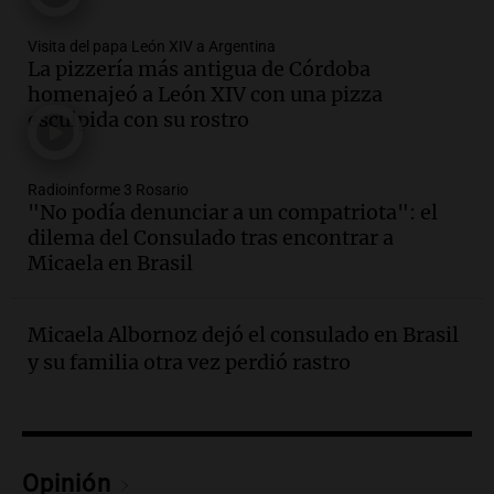
Audio.
Boca se impone a Estudiantes
Visita del papa León XIV a Argentina
con gol de Azcácibar en un sólido
La pizzería más antigua de Córdoba
desempeño del equipo
homenajeó a León XIV con una pizza
esculpida con su rostro
Noticias
Episodios
Audio.
Boca Juniors obtiene una vital
Radioinforme 3 Rosario
victoria ante Estudiantes gracias al gol
"No podía denunciar a un compatriota": el
de Santiago Azcácibar
dilema del Consulado tras encontrar a
Noticias
Micaela en Brasil
Episodios
Audio.
La visita papal no debe mezclarse
con la política, advierte el consultor
Micaela Albornoz dejó el consulado en Brasil
Carlos Fara
y su familia otra vez perdió rastro
Panorama Federal
Episodios
Audio.
Derrapó con su moto en 27 de
Febrero al 6100 y terminó
Opinión
hospitalizado