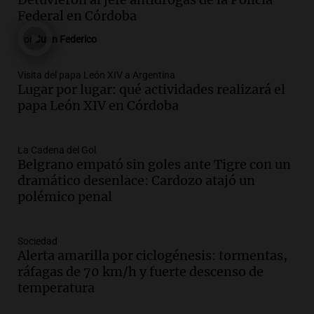
Redentor sigue cerrado
Federal en Córdoba
Noticias
Por
Juan Federico
Episodios
Audio.
Pullaro irá a Chile para avanzar
Visita del papa León XIV a Argentina
en el proyecto de un puerto minero en
Lugar por lugar: qué actividades realizará el
Rosario
papa León XIV en Córdoba
Noticias Rosario
Episodios
Audio.
Detienen a comisario de la
La Cadena del Gol
Belgrano empató sin goles ante Tigre con un
Federal por caso de corrupción en
dramático desenlace: Cardozo atajó un
Córdoba y otros implicados
polémico penal
Panorama Federal
Episodios
Audio.
Condiciones climáticas actuales
Sociedad
en Córdoba: lluvias y viento fuerte para
Alerta amarilla por ciclogénesis: tormentas,
hoy
ráfagas de 70 km/h y fuerte descenso de
Noticias
temperatura
Episodios