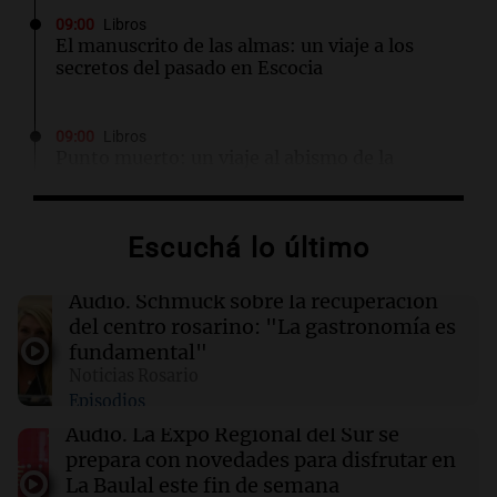
09:00
Libros
El manuscrito de las almas: un viaje a los
secretos del pasado en Escocia
09:00
Libros
Punto muerto: un viaje al abismo de la
traición y la violencia
Escuchá lo último
09:00
Libros
La reina que surgió del frío: un misterio en el
tren real
Audio.
Schmuck sobre la recuperación
del centro rosarino: "La gastronomía es
fundamental"
08:56
Radioinforme 3 Rosario
Noticias Rosario
Pullaro irá a Chile para avanzar en el proyecto
Episodios
de un puerto minero en Rosario
Audio.
La Expo Regional del Sur se
prepara con novedades para disfrutar en
08:55
Visita del papa León XIV a Argentina
La Baulal este fin de semana
La pizzería más antigua de Córdoba