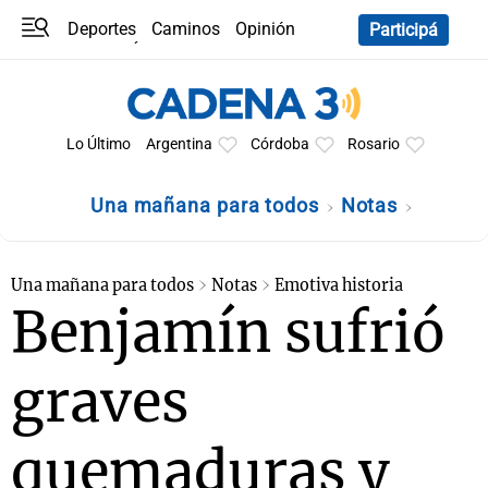
Deportes
Caminos
Opinión
Participá
Programas
Últimas coberturas
Últimas 24 h
En YouTube
Clima
Horóscopo
Lo Último
Argentina
Córdoba
Rosario
Una mañana para todos
Notas
Una mañana para todos
Notas
Emotiva historia
Benjamín sufrió
graves
quemaduras y