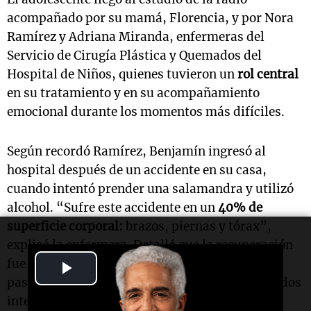
acompañado por su mamá, Florencia, y por Nora
Ramírez y Adriana Miranda, enfermeras del
Servicio de Cirugía Plástica y Quemados del
Hospital de Niños, quienes tuvieron un
rol central
en su tratamiento y en su acompañamiento
emocional durante los momentos más difíciles.
Según recordó Ramírez, Benjamín ingresó al
hospital después de un accidente en su casa,
cuando intentó prender una salamandra y utilizó
alcohol. “Sufre este accidente en un
40% de
superficie corporal:
brazos, piernas y tórax”,
explicó la enfermera. Detalló que la recuperación
fue lenta, con procedimientos quirúrgicos, un
Play
paso por terapia y luego por la unidad de cuidados
Video
intermedios.