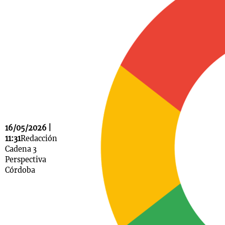
Notas
s
Notas
La Sole en
ial
Mundial 2026
Cadena 3
16/05/2026 |
11:31
Redacción
Cadena 3
Perspectiva
Córdoba