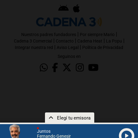
|
|
Nuestros padres fundadores
Por siempre Mario
|
|
|
|
Cadena 3 Comercial
Contacto
Cadena Heat
La Popu
|
|
Integrar nuestra red
Aviso Legal
Política de Privacidad
Seguinos en
Elegí tu emisora
Juntos
Fernando Genesir