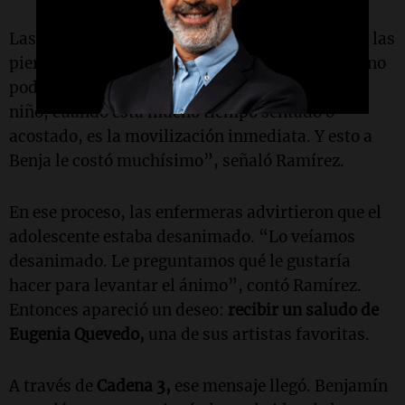
Las lesiones más profundas, indicó, estaban en las
piernas. Por eso, durante un tiempo, Benjamín no
podía moverse ni caminar. “Lo principal en el
niño, cuando está mucho tiempo sentado o
acostado, es la movilización inmediata. Y esto a
Benja le costó muchísimo”, señaló Ramírez.
En ese proceso, las enfermeras advirtieron que el
adolescente estaba desanimado. “Lo veíamos
desanimado. Le preguntamos qué le gustaría
hacer para levantar el ánimo”, contó Ramírez.
Entonces apareció un deseo:
recibir un saludo de
Eugenia Quevedo,
una de sus artistas favoritas.
A través de
Cadena 3,
ese mensaje llegó. Benjamín