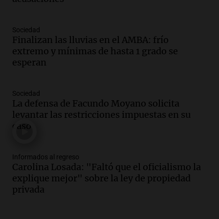
Audio.
Presentan el innovador Parque
Tecnológico en Villa María con dos
Sociedad
edificios icónicos
Finalizan las lluvias en el AMBA: frío
Panorama Federal
extremo y mínimas de hasta 1 grado se
Episodios
esperan
Audio.
Polémica en el fútbol argentino:
árbitros bajo la lupa tras fallos
controvertidos
Sociedad
Panorama Federal
La defensa de Facundo Moyano solicita
Episodios
levantar las restricciones impuestas en su
caso
Audio.
El kirchnerismo no logra apoyo
para modificar proyecto de propiedad
privada en el Senado Nacional
Informados al regreso
Panorama Federal
Carolina Losada: "Faltó que el oficialismo la
Episodios
explique mejor" sobre la ley de propiedad
Audio.
Estados Unidos advierte sobre
privada
contrato entre cooperativa argentina y
Huawei en Neuquén
Panorama Federal