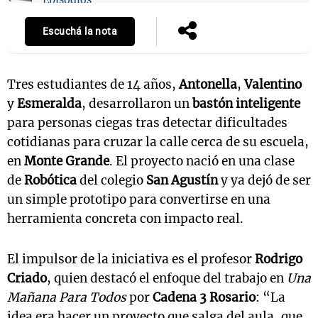
Escuchá la nota
Tres estudiantes de 14 años,
Antonella
,
Valentino
y
Esmeralda
, desarrollaron un
bastón inteligente
para personas ciegas tras detectar dificultades
cotidianas para cruzar la calle cerca de su escuela,
en
Monte Grande
. El proyecto nació en una clase
de
Robótica
del colegio
San Agustín
y ya dejó de ser
un simple prototipo para convertirse en una
herramienta concreta con impacto real.
El impulsor de la iniciativa es el profesor
Rodrigo
Criado
, quien destacó el enfoque del trabajo en
Una
Mañana Para Todos
por
Cadena 3 Rosario
: “La
idea era hacer un proyecto que salga del aula, que