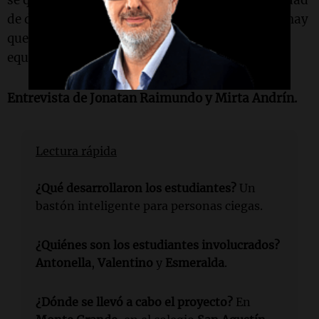
se quiere, se puede. Los chicos tienen la capacidad
de desarrollar estas cosas y muchas más, solo hay
que incentivarlos y que no tengan miedo a
equivocarse”.
Entrevista de
Jonatan Raimundo
y
Mirta Andrín
.
Lectura rápida
¿Qué desarrollaron los estudiantes?
Un
bastón inteligente para personas ciegas.
¿Quiénes son los estudiantes involucrados?
Antonella
,
Valentino
y
Esmeralda
.
¿Dónde se llevó a cabo el proyecto?
En