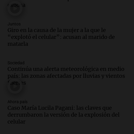
Privada.
esposa
Viva la Radio Rosario
Episodios
Audio.
Manifestación en Rosario contra
Juntos
la ley de Propiedad Privada debatida en
Giro en la causa de la mujer a la que le
el Senado.
“explotó el celular”: acusan al marido de
Viva la Radio Rosario
matarla
Episodios
Audio.
Luis Juez cuestionó la polémica
Sociedad
por la Ley de Tierras: "Construyeron un
Continúa una alerta meteorológica en medio
relato mentiroso"
país: las zonas afectadas por lluvias y vientos
Informados al regreso
fuertes
Episodios
Audio.
La Boulaille se prepara para su
gran expo, con concurso de panificados
Ahora país
Caso María Lucila Pagani: las claves que
y actividades destacadas
derrumbaron la versión de la explosión del
Panorama Federal
celular
Episodios
Audio.
Detienen en Salta a abogado que