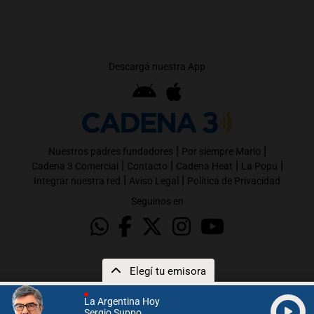
Descargá nuestra App
|
|
Nuestros padres fundadores
Por siempre Mario
|
|
|
|
Cadena 3 Comercial
Contacto
Cadena Heat
La Popu
|
|
Integrar nuestra red
Aviso Legal
Política de Privacidad
Seguinos en
Elegí tu emisora
La Argentina Hoy
Sergio Suppo