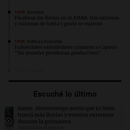
19:09
Sociedad
Finalizan las lluvias en el AMBA: frío extremo
y mínimas de hasta 1 grado se esperan
19:08
Política y Economía
Industriales santafesinos cruzaron a Caputo:
"No resuelve problemas productivos"
19:05
Sociedad
La defensa de Facundo Moyano solicita
levantar las restricciones impuestas en su
caso
Escuchá lo último
19:03
Mundo
Audio.
Meteorólogo alerta que El Niño
El brote de ébola en el Congo ya ha cobrado la
traerá más lluvias y eventos extremos
vida de 330 niños menores de cinco años
durante la primavera
Informados al regreso