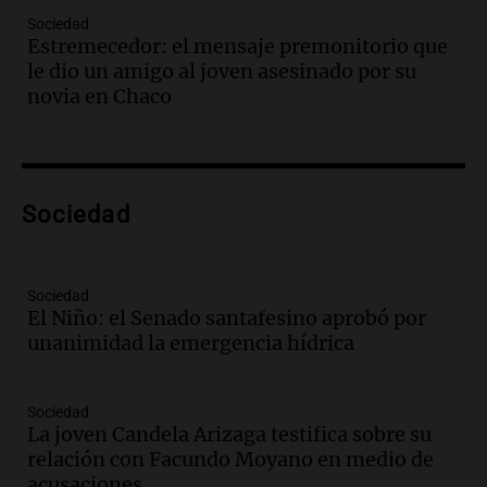
violó libertad condicional al ir al
Sociedad
Mundial de Atlanta
Estremecedor: el mensaje premonitorio que
Panorama Federal
le dio un amigo al joven asesinado por su
Episodios
novia en Chaco
Audio.
La UNC entregó más bicicletas a
estudiantes y proyecta duplicar el
programa de movilidad sustentable
Viva la Radio
Sociedad
Episodios
Audio.
Expertos advierten sobre posible
nevada en Mendoza este fin de semana
tras condiciones invernales
Sociedad
El Niño: el Senado santafesino aprobó por
Panorama Federal
unanimidad la emergencia hídrica
Episodios
Audio.
Padres presentes, pero
distraídos: ¿Qué pasa con un niño
Sociedad
cuando el padre mira mucho el teléfono?
La joven Candela Arizaga testifica sobre su
Educar entre todos
relación con Facundo Moyano en medio de
Episodios
acusaciones