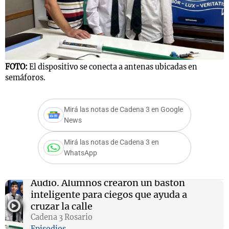
Notas
s
Notas
La Sole en
FOTO:
El dispositivo se conecta a antenas ubicadas en
semáforos.
ial
Mundial 2026
Cadena 3
Mirá las notas de Cadena 3 en Google
News
Mirá las notas de Cadena 3 en
WhatsApp
Audio.
Alumnos crearon un bastón
inteligente para ciegos que ayuda a
cruzar la calle
Cadena 3 Rosario
Episodios