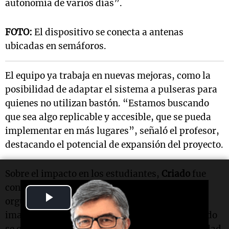
autonomía de varios días”.
FOTO:
El dispositivo se conecta a antenas
ubicadas en semáforos.
El equipo ya trabaja en nuevas mejoras, como la
posibilidad de adaptar el sistema a pulseras para
quienes no utilizan bastón. “Estamos buscando
que sea algo replicable y accesible, que se pueda
implementar en más lugares”, señaló el profesor,
destacando el potencial de expansión del proyecto.
Sobre el impacto en los estudiantes,
Criado
fue
contundente: “Están muy emocionados y
Play
orgullosos. Lograron algo que ni ellos
imaginaban”. Y cerró con una reflexión: “Cuando
Video