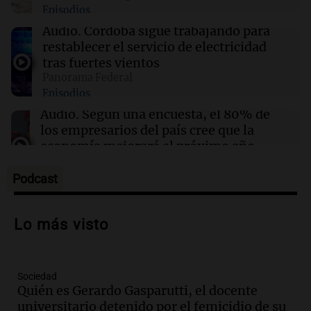
Episodios
19:00
River Plate
Facundo Colidio estaría cerca de irse al fútbol
Audio.
Córdoba sigue trabajando para
brasileño por una cifra millonaria
restablecer el servicio de electricidad
tras fuertes vientos
Panorama Federal
19:00
Mundo
Episodios
PSG refuerza su delantera con el fichaje de
Maghnes Akliouche del Monaco por 50
Audio.
Según una encuesta, el 80% de
millones de euros
los empresarios del país cree que la
economía mejorará el próximo año
Amamos Argentina
Episodios
Podcast
Audio.
Carolina Losada: "Faltó que el
oficialismo la explique mejor" sobre la
Lo más visto
ley de propiedad privada
Informados al regreso
Episodios
Sociedad
Audio.
Debate en el Senado y protesta
Quién es Gerardo Gasparutti, el docente
en Rosario contra la ley de Propiedad
universitario detenido por el femicidio de su