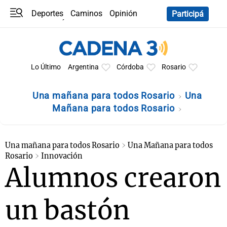
Deportes
Caminos
Opinión
Participá
Programas
Últimas coberturas
Últimas 24 h
En YouTube
Clima
Horóscopo
Lo Último
Argentina
Córdoba
Rosario
Una mañana para todos Rosario
Una
Mañana para todos Rosario
Una mañana para todos Rosario
Una Mañana para todos
Rosario
Innovación
Alumnos crearon
un bastón