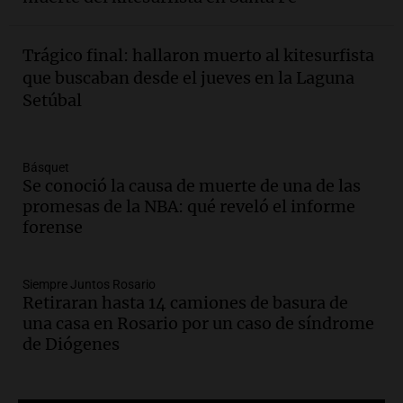
argentina
Panorama Federal
Episodios
Trágico final: hallaron muerto al kitesurfista
Audio.
El Ensamble Municipal de Música
que buscaban desde el jueves en la Laguna
Ciudadana de Córdoba deleitó a los
Setúbal
oyentes de la radio a puro tango
Amamos Argentina
Episodios
Básquet
Audio.
Boletín de Calificaciones de
Se conoció la causa de muerte de una de las
Marcelo Lamberti (Rosario Central 2 - 1
promesas de la NBA: qué reveló el informe
Aldosivi)
forense
Deportes Rosario
Episodios
Siempre Juntos Rosario
Audio.
2° gol de Rosario Central a
Retiraran hasta 14 camiones de basura de
Aldosivi (Campaz) - relato Gato Greco
una casa en Rosario por un caso de síndrome
Deportes Rosario
de Diógenes
Episodios
Audio.
Nuevo desarrollo urbano y casa