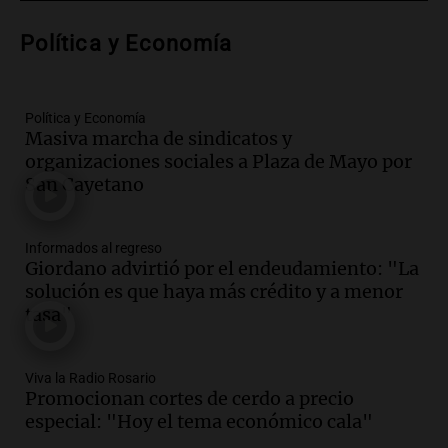
del estudiante impulsan el crecimiento
en Villa María
Política y Economía
Panorama Federal
Episodios
Audio.
La gran exposición de la rural de
Política y Economía
la Bulaya abrirá sus puertas mañana con
Masiva marcha de sindicatos y
diversas actividades y sorpresas
organizaciones sociales a Plaza de Mayo por
Panorama Federal
San Cayetano
Episodios
Audio.
Villa María presenta nuevos
edificios y proyecta una casa del
Informados al regreso
Giordano advirtió por el endeudamiento: "La
estudiante con 48 municipios
solución es que haya más crédito y a menor
involucrados
tasa"
Panorama Federal
Episodios
Audio.
1° gol de Rosario Central a
Aldosivi (Zalazar en contra) - relato
Viva la Radio Rosario
Promocionan cortes de cerdo a precio
Gato Greco
especial: "Hoy el tema económico cala"
Deportes Rosario
Episodios