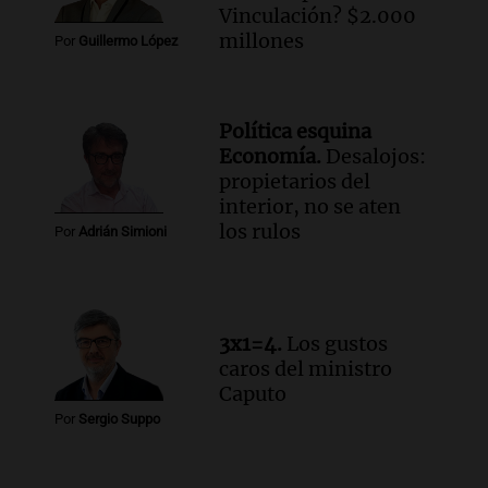
Panorama Federal
Vinculación? $2.000
Episodios
millones
Por
Guillermo López
Audio.
Denuncias por represión en el
Congreso y evacuación por derrame de
oxígeno en Montecastro
Política esquina
Panorama Federal
Economía.
Desalojos:
Episodios
propietarios del
Audio.
Río Gallegos reporta frío extremo
interior, no se aten
y llega avión para escuelas de la décima
los rulos
Por
Adrián Simioni
brigada aérea
Panorama Federal
Episodios
3x1=4.
Los gustos
caros del ministro
Caputo
Por
Sergio Suppo