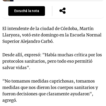
Escuchá la nota
Notas
s
Notas
El intendente de la ciudad de Córdoba, Martín
La Sole en
Llaryora, votó este domingo en la Escuela Normal
ial
Mundial 2026
Cadena 3
Superior Alejandro Carbó.
Desde allí, expresó: "Había muchas crítica por los
protocolos sanitarios, pero todo eso permitió
salvar vidas".
"No tomamos medidas caprichosas, tomamos
medidas que nos dieron los cuerpos sanitarios y
fueron decisiones que claramente ayudaron",
agregó.