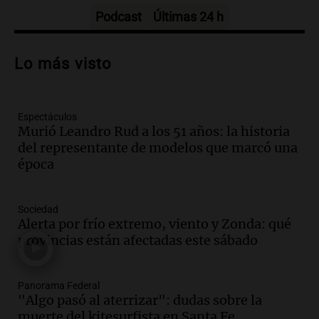
Episodios
Podcast
Últimas 24 h
Audio.
Por qué nos cuesta decir que no y
qué consecuencias tiene ceder siempre
Lo más visto
Buen día, Argentina
Episodios
Espectáculos
Audio.
El alfajor argentino busca a sus
Murió Leandro Rud a los 51 años: la historia
nuevos campeones en una competencia
del representante de modelos que marcó una
nacional
época
Buen día, Argentina
Episodios
Audio.
El alfajor argentino busca a sus
Sociedad
nuevos campeones en una competencia
Alerta por frío extremo, viento y Zonda: qué
nacional
provincias están afectadas este sábado
Buen día, Argentina
Episodios
Panorama Federal
Audio.
Mariano Moreno: pasiones
"Algo pasó al aterrizar": dudas sobre la
intensas y su legado en la revolución
muerte del kitesurfista en Santa Fe