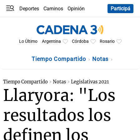
Deportes
Caminos
Opinión
Participá
Programas
Últimas coberturas
Últimas 24 h
En YouTube
Clima
Horóscopo
Lo Último
Argentina
Córdoba
Rosario
Tiempo Compartido
Notas
Tiempo Compartido
Notas
Legislativas 2021
Llaryora: "Los
resultados los
definen los