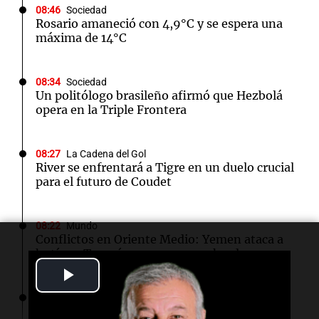
08:46
Sociedad
Rosario amaneció con 4,9°C y se espera una
máxima de 14°C
08:34
Sociedad
Un politólogo brasileño afirmó que Hezbolá
opera en la Triple Frontera
08:27
La Cadena del Gol
River se enfrentará a Tigre en un duelo crucial
para el futuro de Coudet
08:22
Mundo
Conflictos en Oriente Medio: Yemen ataca a
hutíes y Turquía avanza en paz kurda
Play
08:05
Buen día, Argentina
Video
El alfajor argentino busca a sus nuevos