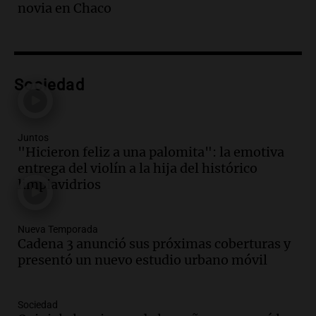
Episodios
novia en Chaco
Audio.
A 13 años de Salta 2141,
familiares mantienen vivo el reclamo de
memoria y justicia
Noticias Rosario
Sociedad
Episodios
Audio.
Trasladaron a Cantero a una
cárcel federal de máxima seguridad:
Juntos
"Buscamos evitar que dirija delitos"
"Hicieron feliz a una palomita": la emotiva
Noticias Rosario
entrega del violín a la hija del histórico
Episodios
limpiavidrios
Audio.
Senado debatirá proyecto de
propiedad privada sin controvertido
capítulo de tierras hoy a las 14 horas
Nueva Temporada
Noticias
Cadena 3 anunció sus próximas coberturas y
Episodios
presentó un nuevo estudio urbano móvil
Audio.
Asesinan a influencer mexicano
César Gastelum durante transmisión en
Sociedad
vivo en Culiacán, Sinaloa