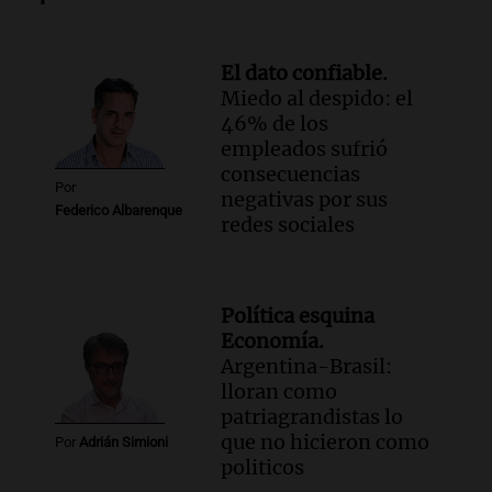
árbol obstaculiza avenidas
Noticias
El dato confiable.
Episodios
Miedo al despido: el
Audio.
A 13 años de Salta 2141,
46% de los
familiares mantienen vivo el reclamo de
empleados sufrió
memoria y justicia
consecuencias
Noticias Rosario
Por
negativas por sus
Episodios
Federico Albarenque
redes sociales
Audio.
Los trabajadores de la Unión
Obrera Metalúrgica advierten sobre
pérdida de empleos en la industria
metalúrgica
Política esquina
Panorama Federal
Economía.
Episodios
Argentina-Brasil:
Audio.
El Senado debate proyecto de
lloran como
propiedad privada sin capítulo de tierras
patriagrandistas lo
desde las 14 horas
que no hicieron como
Por
Adrián Simioni
Panorama Federal
politicos
Episodios