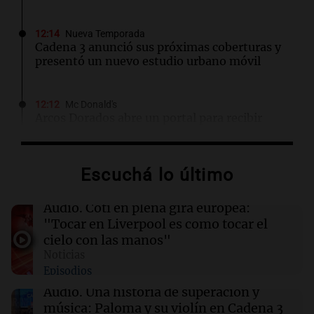
12:14
Nueva Temporada
Cadena 3 anunció sus próximas coberturas y
presentó un nuevo estudio urbano móvil
12:12
Mc Donald's
Arcos Dorados abre un portal para recibir
propuestas de terrenos para nuevos
restaurantes McDonald’s
Escuchá lo último
12:11
Sociedad
Quiniela la primera de la mañana: conocé los
Audio.
Coti en plena gira europea:
números ganadores de hoy jueves 6 de
"Tocar en Liverpool es como tocar el
agosto.
cielo con las manos"
Noticias
Episodios
12:11
Clima
Clima en Rosario: cómo seguirá el tiempo este
Audio.
Una historia de superación y
jueves 6 de agosto
música: Paloma y su violín en Cadena 3