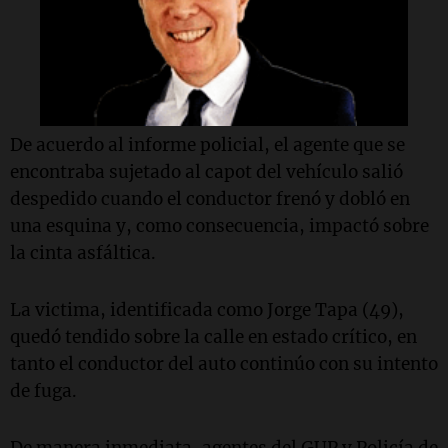
De acuerdo al informe policial, el agente que se
encontraba sujetado al capot del vehículo salió
despedido cuando el conductor frenó y dobló en
una esquina y, como consecuencia, impactó sobre
la cinta asfáltica.
La victima, identificada como Jorge Tapa (49),
quedó tendido sobre la calle en estado crítico, en
tanto el conductor del auto continúo con su intento
de fuga.
De manera inmediata, agentes del GUP y Policía de