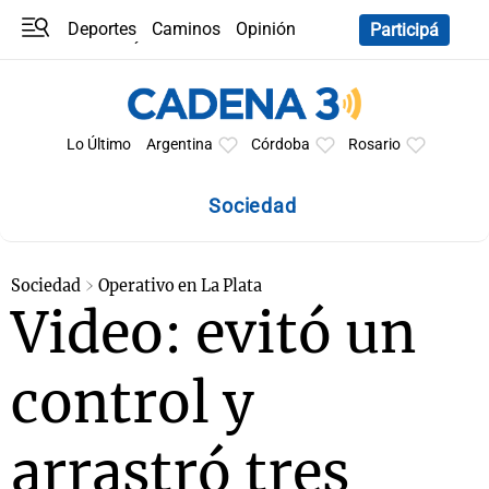
Deportes
Caminos
Opinión
Participá
Programas
Últimas coberturas
Últimas 24 h
En YouTube
Clima
Horóscopo
Lo Último
Argentina
Córdoba
Rosario
Sociedad
Sociedad
Operativo en La Plata
Video: evitó un
control y
arrastró tres