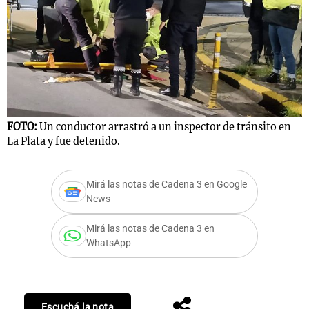
Notas
s
Notas
La Sole en
ial
Mundial 2026
Cadena 3
FOTO:
Un conductor arrastró a un inspector de tránsito en
La Plata y fue detenido.
Mirá las notas de Cadena 3 en Google
News
Mirá las notas de Cadena 3 en
WhatsApp
Escuchá la nota