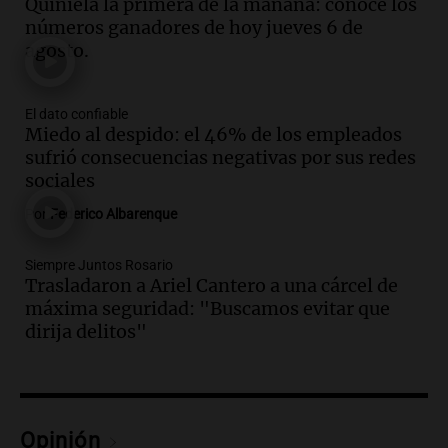
Quiniela la primera de la mañana: conocé los
Panorama Federal
números ganadores de hoy jueves 6 de
Episodios
agosto.
Audio.
Detienen al esposo de mujer que
falleció tras supuesta explosión de
celular en Córdoba
El dato confiable
Miedo al despido: el 46% de los empleados
Noticias
sufrió consecuencias negativas por sus redes
Episodios
sociales
Audio.
El Vaticano expresa su apoyo a
madres buscadoras en México en medio
Por
Federico Albarenque
de crisis de desapariciones
Panorama Federal
Siempre Juntos Rosario
Episodios
Trasladaron a Ariel Cantero a una cárcel de
Audio.
Tormentas y vientos intensos
máxima seguridad: "Buscamos evitar que
afectan Santa Fe: recomendaciones para
dirija delitos"
los vecinos
Noticias
Episodios
Audio.
Ráfagas de viento fuertes
Opinión
generan inconvenientes en Córdoba: un