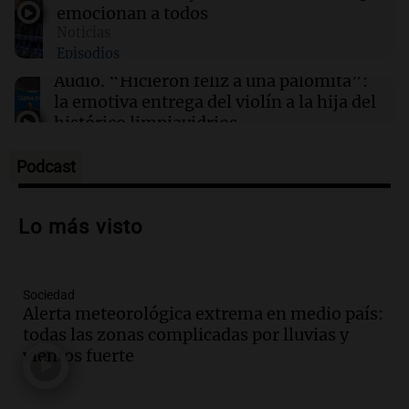
emocionan a todos
Noticias
12:06
Clima
Episodios
Clima en CABA: cómo seguirá el tiempo este
jueves 6 de agosto
Audio.
“Hicieron feliz a una palomita”:
la emotiva entrega del violín a la hija del
histórico limpiavidrios
Juntos
Episodios
Podcast
Audio.
Ley para regular refugios y
criaderos: "La superpoblación de perros
Lo más visto
y gatos es gravísima"
Noticias Rosario
Episodios
Sociedad
Audio.
Miedo al despido: el 46% de los
Alerta meteorológica extrema en medio país:
empleados sufrió consecuencias
todas las zonas complicadas por lluvias y
negativas por sus redes sociales
vientos fuerte
El dato confiable
Episodios