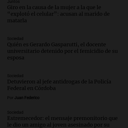
Audio.
Del semáforo a la universidad: la
Juntos
conmovedora historia de "El Duende" y
Giro en la causa de la mujer a la que le
su hija violinista
“explotó el celular”: acusan al marido de
La Mesa de Café
matarla
Episodios
Audio.
La pizzería más antigua de
Sociedad
Córdoba homenajeó a León XIV con una
Quién es Gerardo Gasparutti, el docente
pizza esculpida con su rostro
universitario detenido por el femicidio de su
Radioinforme 3
esposa
Episodios
Audio.
Cadena 3 presentó su nuevo
Estudio Urbano: recorrerá los barrios de
Sociedad
Detuvieron al jefe antidrogas de la Policía
Córdoba
Federal en Córdoba
Juntos
Episodios
Por
Juan Federico
Audio.
Cadena 3 anunció sus próximas
coberturas y presentó un nuevo estudio
Sociedad
urbano móvil
Estremecedor: el mensaje premonitorio que
Juntos
le dio un amigo al joven asesinado por su