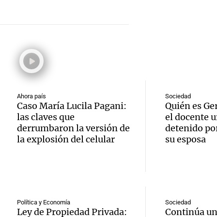
hombr
Episodios
reprod
simula
Audio.
entre 
de rec
contra
por p
en San
Gonzá
de fert
Panorama F
Audio.
avanz
la ost
Episodios
Ahora país
Sociedad
Caso María Lucila Pagani:
Quién es Ge
teatro
testim
de mil
las claves que
el docente u
la bie
clave 
derrumbaron la versión de
detenido por
Amamos Arg
la explosión del celular
su esposa
Episodios
Audio.
la tem
accide
Marott
Rock R
Villa 
cordob
bandas
Panorama F
Audio.
Episodios
Recole
Política y Economía
Sociedad
todos 
Ley de Propiedad Privada:
Continúa un