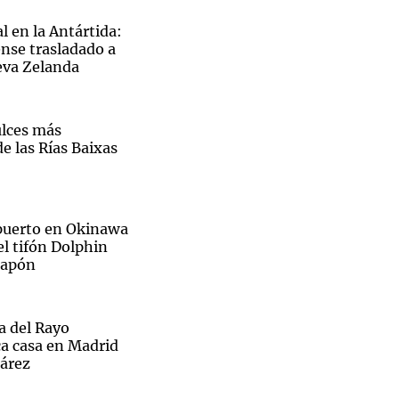
l en la Antártida:
nse trasladado a
eva Zelanda
Notas
tas
Notas
ulces más
Venezuela de
e las Rías Baixas
 Groenlandia
Comprometidos
Madur
opuerto en Okinawa
el tifón Dolphin
 Japón
ra del Rayo
ca casa en Madrid
uárez