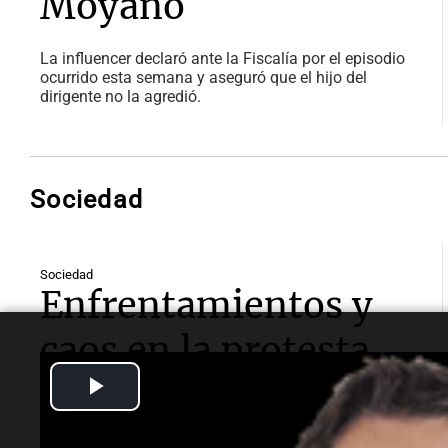
Moyano
La influencer declaró ante la Fiscalía por el episodio
ocurrido esta semana y aseguró que el hijo del
dirigente no la agredió.
Sociedad
Sociedad
Enfrentamientos y
caos en la protesta
Play
contra la Ley de
Video
Inviolabilidad de la