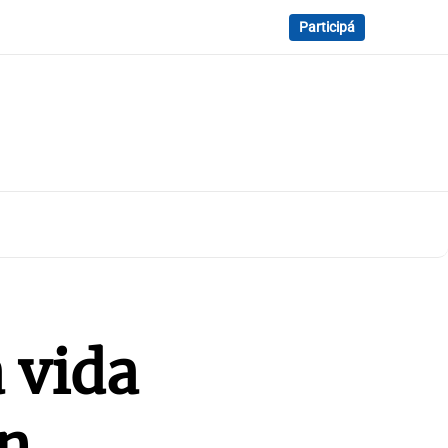
Participá
a vida
en