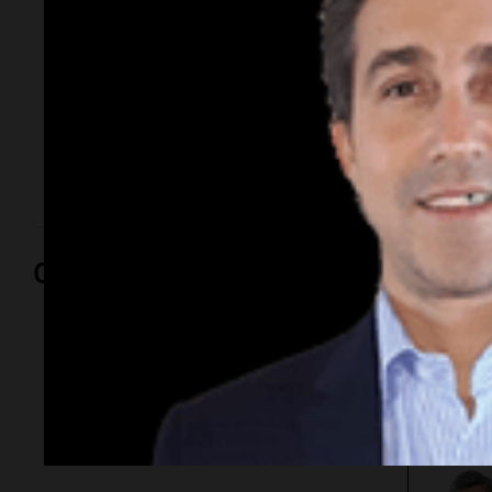
Propiedad Privada
La movilización, organizada por diversas
organizaciones, culminó en enfrentamientos con
fuerzas de seguridad y varios detenidos, mientras el
debate sobre la ley continúa en el Senado.
Opinión
Por
Adriá