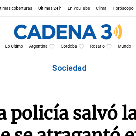
ltimas coberturas
Últimas 24 h
En YouTube
Clima
Horóscopo
Lo Último
Argentina
Córdoba
Rosario
Mundo
Sociedad
 policía salvó l
e se atragantó 