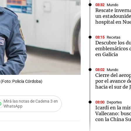
03:32
Mundo
Rescate inverna
un estadounide
hospital en Nu
03:15
Recetas
Notas
Notas
No
Descubre los d
emblemáticos d
e en Cadena 3
El huracán de Arequito
Cadena 3 en
en Galicia
03:02
Mundo
Cierre del aer
por el avance d
 (Foto: Policía Córdoba)
hacia el sur de
Mirá las notas de Cadena 3 en
03:00
Deportes
WhatsApp
Icardi en la mi
Vallecano: bus
con la China S