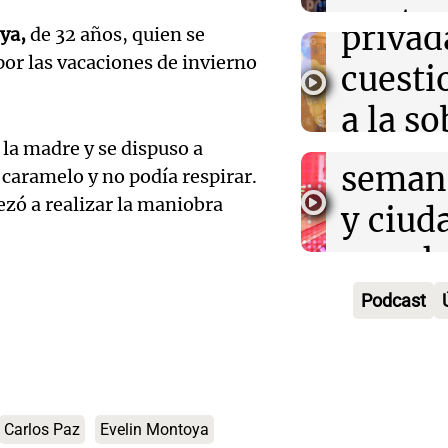
Audio.
contra
privad
ya,
de 32 años, quien se
Mendo
kirch
or las vacaciones de invierno
cuest
prepar
Panorama F
a la s
Episodios
un fin
 la madre y se dispuso a
digital
seman
 caramelo y no podía respirar.
Audio.
Argent
zó a realizar la maniobra
y ciud
"Mono
Panorama F
Audio.
march
Episodios
Kapan
Conde
contra
Podcast
adelan
tres a
de tier
show 
prisió
Panorama F
Audio.
Rosari
Episodios
suspen
Medic
Carlos Paz
Evelin Montoya
Viva la Radi