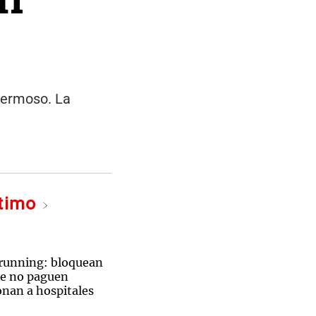
 Hermoso. La
ltimo
 running: bloquean
ue no paguen
onan a hospitales