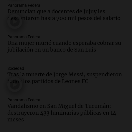
Episodios
Panorama Federal
Audio.
Investigan un asalto millonario a
Denuncian que a docentes de Jujuy les
la cooperativa Talamochita en Villa
descontaron hasta 700 mil pesos del salario
María
Panorama Federal
Panorama Federal
Episodios
Una mujer murió cuando esperaba cobrar su
Audio.
La construcción en Argentina
jubilación en un banco de San Luis
cayó 4,1% en junio pero acumula un
aumento del 2,8% en el semestre
Panorama Federal
Sociedad
Episodios
Tras la muerte de Jorge Messi, suspendieron
todos los partidos de Leones FC
Audio.
La inflación en Buenos Aires se
acelera con un 2,9% en julio, según
datos preliminares
Panorama Federal
Panorama Federal
Vandalismo en San Miguel de Tucumán:
Episodios
destruyeron 433 luminarias públicas en 14
Audio.
La justicia niega pedido de
meses
Facundo Moyano para levantar
perimetral sobre Candela Arizaga