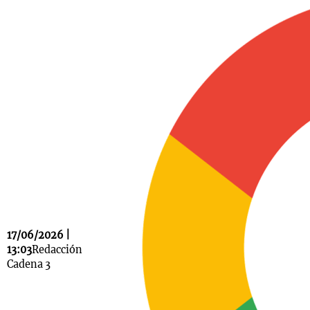
Notas
s
Notas
La Sole en
ial
Mundial 2026
Cadena 3
17/06/2026 |
13:03
Redacción
Cadena 3