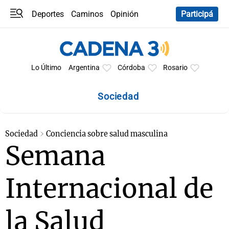
Deportes
Caminos
Opinión
Participá
Programas
Últimas coberturas
Últimas 24 h
En YouTube
Clima
Horóscopo
Lo Último
Argentina
Córdoba
Rosario
Sociedad
Sociedad
Conciencia sobre salud masculina
Semana
Internacional de
la Salud