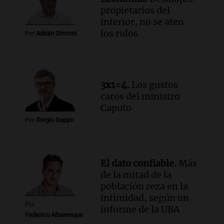
mercadería extranjera en control
propietarios del
fronterizo en Tucumán
interior, no se aten
Panorama Federal
los rulos
Por
Adrián Simioni
Episodios
Audio.
Una mujer murió cuando
esperaba cobrar su jubilación en un
banco de San Luis
3x1=4.
Los gustos
Panorama Federal
caros del ministro
Episodios
Caputo
Por
Sergio Suppo
El dato confiable.
Más
de la mitad de la
población reza en la
intimidad, según un
Por
informe de la UBA
Federico Albarenque