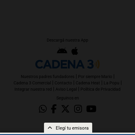
Descargá nuestra App
|
|
Nuestros padres fundadores
Por siempre Mario
|
|
|
|
Cadena 3 Comercial
Contacto
Cadena Heat
La Popu
|
|
Integrar nuestra red
Aviso Legal
Política de Privacidad
Seguinos en
Elegí tu emisora