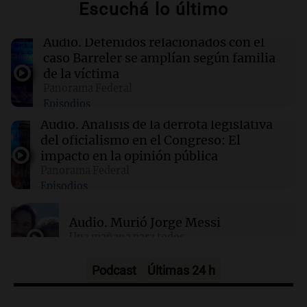
Escuchá lo último
¡Momento soñado! Joaco Martín de Desakta2
cantó con Carín León en el Movistar Arena
Audio.
Detenidos relacionados con el
caso Barreler se amplían según familia
10:25
Panorama Federal
de la víctima
Vandalismo en San Miguel de Tucumán:
Panorama Federal
destruyeron 433 luminarias públicas en 14
Episodios
meses
Audio.
Análisis de la derrota legislativa
del oficialismo en el Congreso: El
10:18
Una mañana para todos
impacto en la opinión pública
Murió Jorge Messi
Panorama Federal
Episodios
Audio.
Murió Jorge Messi
Una mañana para todos
Episodios
Podcast
Últimas 24 h
Audio.
Mateo, a los 25 años, lucha
contra el tiempo: necesita un trasplante