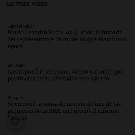
Lo más visto
para poder seguir viviend
Una mañana para todos
Episodios
Espectáculos
Audio.
Estiman que la inflación nacional
Murió Leandro Rud a los 51 años: la historia
de julio será menor al 2,9% registrado
del representante de modelos que marcó una
en CABA
época
Una mañana para todos
Episodios
Audio.
El Senado provincial establece
Sociedad
protocolo contra ciberbullying y
Alerta por frío extremo, viento y Zonda: qué
grooming en escuelas de Salta
provincias están afectadas este sábado
Panorama Federal
Episodios
Básquet
Audio.
Desayuno ideal: nutrición
Se conoció la causa de muerte de una de las
personalizada y diversidad para romper
promesas de la NBA: qué reveló el informe
el ayuno nocturno
forense
Panorama Federal
Episodios