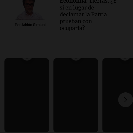
Economía.
Tierras: ¿Y
si en lugar de
declamar la Patria
prueban con
Por
Adrián Simioni
ocuparla?