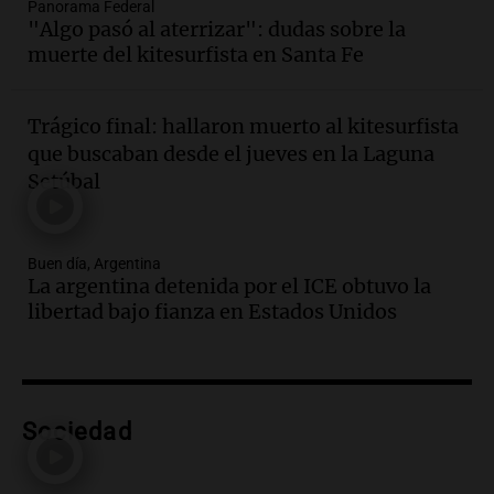
Audio.
Altas Cumbres: rescataron a una
Panorama Federal
"Algo pasó al aterrizar": dudas sobre la
cabra que llevaba ocho días atrapada en
muerte del kitesurfista en Santa Fe
un precipicio
Una mañana para todos
Episodios
Trágico final: hallaron muerto al kitesurfista
Audio.
Matías, un inmigrante temoroso
que buscaban desde el jueves en la Laguna
ante la detención y deportación en
Setúbal
Estados Unidos
Panorama Federal
Episodios
Buen día, Argentina
Audio.
Chile planteó mejorar la
La argentina detenida por el ICE obtuvo la
conectividad fronteriza, aérea y digital
libertad bajo fianza en Estados Unidos
con Jujuy
Panorama Federal
Episodios
Audio.
Del fitness a la longevidad: por
qué crece el consumo de alimentos con
Sociedad
proteínas
Una mañana para todos