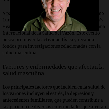
A partir de 2017, se instauró el día conocido como
Lunes Azul, una propuesta de la fundación Men's
Health, como parte de la celebración de la Semana
Internacional de la Salud del Varón. Este evento
busca promover la actividad física y recaudar
fondos para investigaciones relacionadas con la
salud masculina.
Factores y enfermedades que afectan la
salud masculina
Los principales factores que inciden en la salud de
los varones incluyen el estrés, la depresión y
antecedentes familiares
, que pueden contribuir a
la aparición de diversas enfermedades que afectan