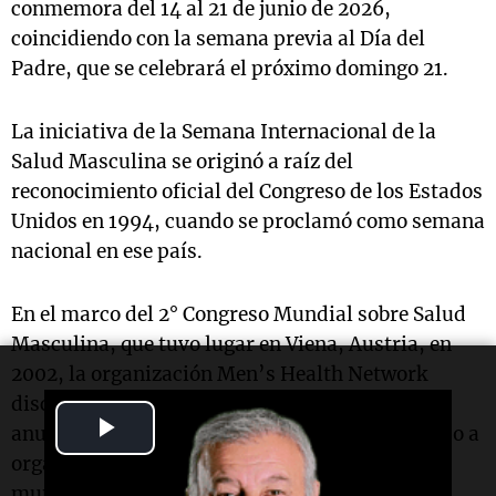
conmemora del 14 al 21 de junio de 2026,
coincidiendo con la semana previa al Día del
Padre, que se celebrará el próximo domingo 21.
La iniciativa de la Semana Internacional de la
Salud Masculina se originó a raíz del
reconocimiento oficial del Congreso de los Estados
Unidos en 1994, cuando se proclamó como semana
nacional en ese país.
En el marco del 2° Congreso Mundial sobre Salud
Masculina, que tuvo lugar en Viena, Austria, en
2002, la organización Men’s Health Network
discutió la posibilidad de llevar a cabo eventos
Play
anuales con alcance internacional, involucrando a
organizaciones de salud masculina de todo el
Video
mundo.