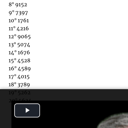
8° 9152
9° 7397
10° 1761
11° 4216
12° 9065
13° 5074
14° 1676
15° 4528
16° 4589
17° 4015
18° 3789
19° 5262
20° 5624
Play
Video