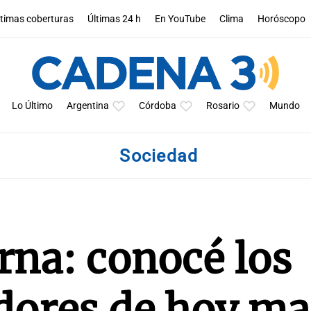
ltimas coberturas
Últimas 24 h
En YouTube
Clima
Horóscopo
Lo Último
Argentina
Córdoba
Rosario
Mundo
Sociedad
rna: conocé los
ores de hoy ma