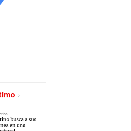
ltimo
ntina
ntino busca a sus
nes en una