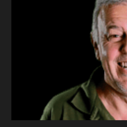
Lectura rápida
¿Qué sorteo se realizó?
El sorteo número 26457 de la quiniela noc
¿Cuándo se llevó a cabo?
El martes 12 de mayo a las 21:00.
¿Cuál fue el número a la cabeza?
El número a la cabeza fue 4049.
¿Qué significa el número a la cabeza?
Se interpreta como "A primera (La Carne)"
¿Cuáles son los resultados de los números
Se publicaron los 20 números ganadores en