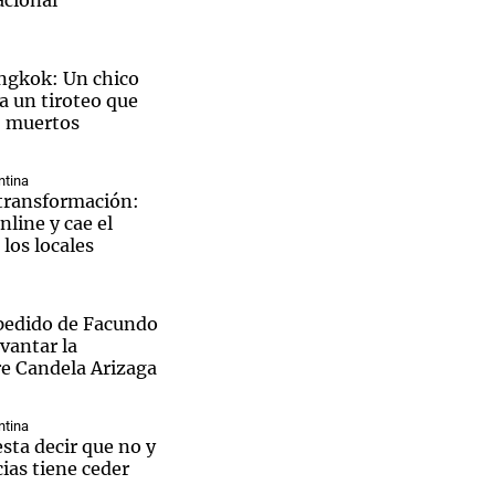
cional
ngkok: Un chico
a un tiroteo que
7 muertos
ntina
 transformación:
nline y cae el
los locales
pedido de Facundo
vantar la
re Candela Arizaga
ntina
sta decir que no y
ias tiene ceder