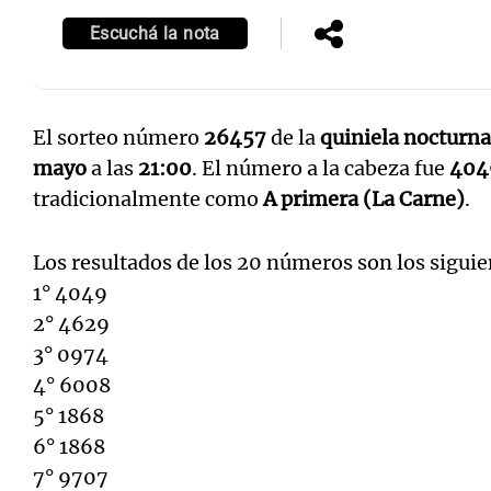
Escuchá la nota
El sorteo número
26457
de la
quiniela nocturna
mayo
a las
21:00
. El número a la cabeza fue
404
tradicionalmente como
A primera (La Carne)
.
Los resultados de los 20 números son los siguie
1° 4049
2° 4629
3° 0974
4° 6008
5° 1868
6° 1868
7° 9707