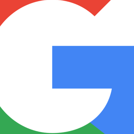
Notas
Notas
No
e en Cadena 3
El huracán de Arequito
Cadena 3 en