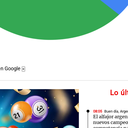
en Google
×
Lo ú
08:05
Buen día, Arge
El alfajor arge
nuevos campeo