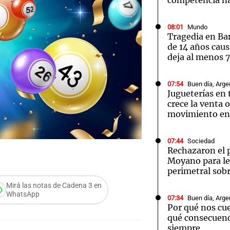
competencia na
08:01
Mundo
Tragedia en Ba
de 14 años caus
deja al menos 
07:54
Buen día, Arge
Jugueterías en
crece la venta o
movimiento en 
07:44
Sociedad
Rechazaron el 
Moyano para le
perimetral sob
Mirá las notas de Cadena 3 en
WhatsApp
07:34
Buen día, Arge
Por qué nos cue
qué consecuenc
siempre