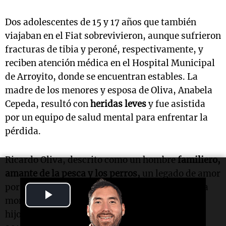
Dos adolescentes de 15 y 17 años que también
viajaban en el Fiat sobrevivieron, aunque sufrieron
fracturas de tibia y peroné, respectivamente, y
reciben atención médica en el Hospital Municipal
de Arroyito, donde se encuentran estables. La
madre de los menores y esposa de Oliva, Anabela
Cepeda, resultó con
heridas leves
y fue asistida
por un equipo de salud mental para enfrentar la
pérdida.
Ricardo Oliva, descrito como un hombre
familiero,
amante de la pesca y los perros,
un legado de amor
por su familia. En sus redes sociales, compartía
Play
momentos de felicidad junto a su esposa y sus
hijos, como el nacimiento de su hija menor en
Video