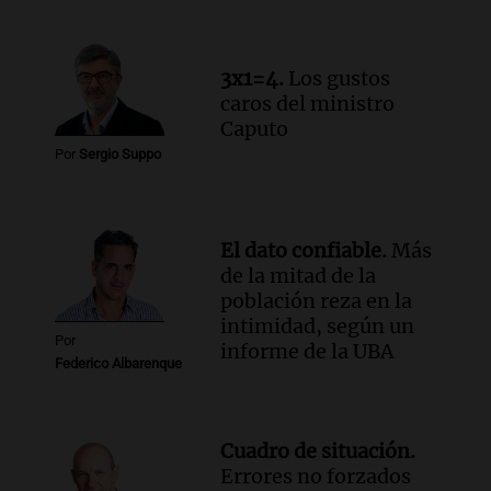
Episodios
Audio.
Altas Cumbres: rescataron a una
cabra que llevaba ocho días atrapada en
3x1=4.
Los gustos
un precipicio
caros del ministro
Una mañana para todos
Caputo
Episodios
Por
Sergio Suppo
Audio.
Chile planteó mejorar la
conectividad fronteriza, aérea y digital
con Jujuy
Panorama Federal
El dato confiable.
Más
Episodios
de la mitad de la
población reza en la
intimidad, según un
Por
informe de la UBA
Federico Albarenque
Cuadro de situación.
Errores no forzados