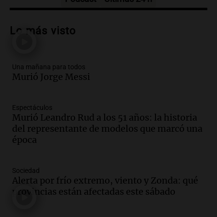
Audio.
Trágico accidente en Mendoza:
un muerto y varios heridos tras caída de
Lo más visto
vehículos desde un puente
Panorama Federal
Episodios
Una mañana para todos
Audio.
Tragedia en Mendoza: un muerto
Murió Jorge Messi
y cinco heridos tras caer dos autos desde
un puente
Una mañana para todos
Espectáculos
Episodios
Murió Leandro Rud a los 51 años: la historia
Audio.
Messi llegará esta noche a
del representante de modelos que marcó una
Rosario para acompañar a su familia
época
tras la muerte de su papá
Una mañana para todos
Sociedad
Episodios
Alerta por frío extremo, viento y Zonda: qué
Audio.
Ley de Propiedad Privada: el revés
provincias están afectadas este sábado
en el Congreso expuso una debilidad
comunicacional del Gobierno