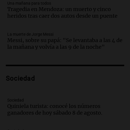
Una mañana para todos
Una mañana para todos
Episodios
Tragedia en Mendoza: un muerto y cinco
heridos tras caer dos autos desde un puente
Audio.
Casabindo se prepara para una
celebración única: 30.000 turistas y el
tradicional Toreo de la Vincha
La muerte de Jorge Messi
Una mañana para todos
Messi, sobre su papá: "Se levantaba a las 4 de
Episodios
la mañana y volvía a las 9 de la noche"
Audio.
Borges, abogada de Pourrain:
"Tres hombres se lo llevaron para
hacerle preguntas y nunca regresó"
Una mañana para todos
Episodios
Sociedad
Audio.
Voluntarios limpiaron 9.000
metros del río Suquía y retiraron hasta
800 kilos de basura por jornada
Sociedad
Quiniela turista: conocé los números
Una mañana para todos
ganadores de hoy sábado 8 de agosto.
Episodios
Audio.
La historia de la servilleta que
firmó Jorge Messi para el primer