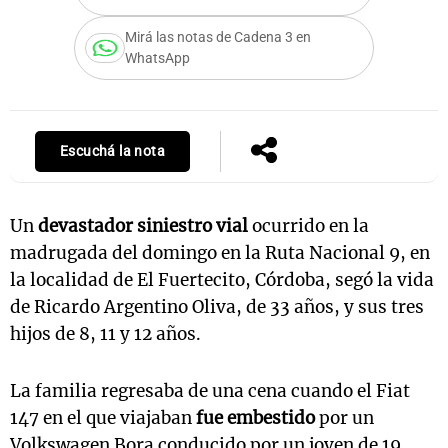
Mirá las notas de Cadena 3 en
WhatsApp
Notas
s
Notas
La Sole en
Escuchá la nota
ial
Mundial 2026
Cadena 3
Un
devastador siniestro vial
ocurrido en la
madrugada del domingo en la Ruta Nacional 9, en
la localidad de El Fuertecito, Córdoba, segó la vida
de Ricardo Argentino Oliva, de 33 años, y sus tres
hijos de 8, 11 y 12 años.
La familia regresaba de una cena cuando el Fiat
147 en el que viajaban
fue embestido
por un
Volkswagen Bora conducido por un joven de 19