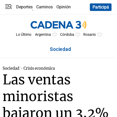
Deportes
Caminos
Opinión
Participá
Programas
Últimas coberturas
Últimas 24 h
En YouTube
Clima
Horóscopo
Lo Último
Argentina
Córdoba
Rosario
Sociedad
Sociedad
Crisis económica
Las ventas
minoristas
bajaron un 3,2%