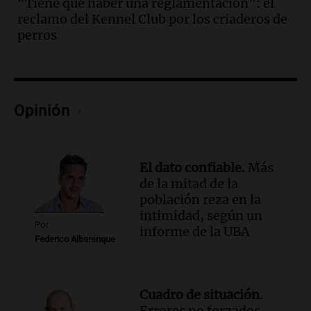
"Tiene que haber una reglamentación": el
tras las críticas de Caputo: "Somos seres
reclamo del Kennel Club por los criaderos de
humanos que trabajamos"
perros
Noticias Rosario
Episodios
Audio.
Suspenden clases en Bariloche y
alrededores por nevadas y malas
condiciones de circulación
Opinión
Panorama Federal
Episodios
Audio.
Uspallata enfrenta un temporal
El dato confiable.
Más
de nieve que deja varados a 1500
de la mitad de la
camiones por más de 24 días
población reza en la
Noticias
intimidad, según un
Episodios
Por
informe de la UBA
Federico Albarenque
Audio.
Exigen justicia por Débora:
"Lamentablemente nadie va a
devolvérnosla"
Siempre Juntos Rosario
Cuadro de situación.
Episodios
Errores no forzados