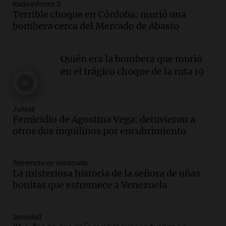
Radioinforme 3
Audio.
La Expo La Bulaye 2026
Terrible choque en Córdoba: murió una
comienza con sorpresas y grandes
bombera cerca del Mercado de Abasto
premios para los visitantes
Noticias
Episodios
Quién era la bombera que murió
Audio.
Córdoba: destituyeron a la
en el trágico choque de la ruta 19
intendenta interina de Villa Santa Cruz
del Lago y se atrincheró
Juntos
Juntos
Episodios
Femicidio de Agostina Vega: detuvieron a
Audio.
Clases de tango y milonga en la
otros dos inquilinos por encubrimiento
Confitería El Oriental: una propuesta
cultural imperdible
Noticias
Terremoto en Venezuela
La misteriosa historia de la señora de uñas
Episodios
bonitas que estremece a Venezuela
Audio.
Más de la mitad de la población
reza en la intimidad, según un informe
de la UBA
Sociedad
El dato confiable