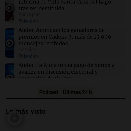
interina de Villa Santa Cruz del Lago
tras ser destituida
12:13
Sociedad
Ahora país
Quiniela la primera de la mañana: conocé los
Episodios
números ganadores de hoy viernes 7 de
agosto.
Audio.
Anuncian los ganadores de
premios en Cadena 3: más de 15.000
mensajes recibidos
12:11
Clima
Noticias
Clima en Rosario: cómo seguirá el tiempo este
Episodios
viernes 7 de agosto
Audio.
La Rioja inicia pago de bonos y
avanza en discusión electoral y
protección de tierras
Panorama Federal
Episodios
Podcast
Últimas 24 h
Audio.
Los Tekis presentaron
"Cordillera y Mar" y llenaron de
Lo más visto
carnaval el estudio de Cadena 3
Juntos
Episodios