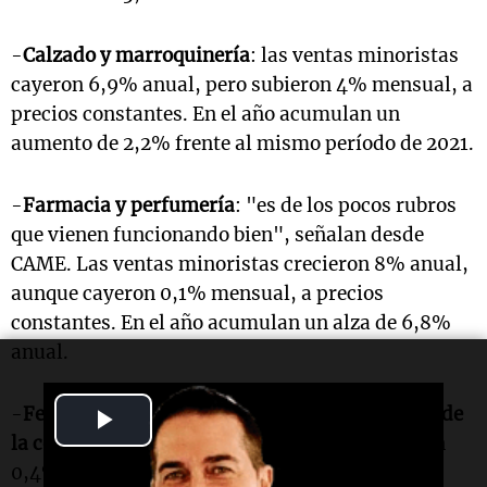
-
Calzado y marroquinería
: las ventas minoristas
cayeron 6,9% anual, pero subieron 4% mensual, a
precios constantes. En el año acumulan un
aumento de 2,2% frente al mismo período de 2021.
-
Farmacia y perfumería
: "es de los pocos rubros
que vienen funcionando bien", señalan desde
CAME. Las ventas minoristas crecieron 8% anual,
aunque cayeron 0,1% mensual, a precios
constantes. En el año acumulan un alza de 6,8%
anual.
Play
-
Ferretería, materiales eléctricos y materiales de
la construcción
: las ventas minoristas subieron
Video
0,4% anual en octubre (a precios constantes),