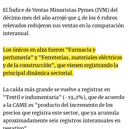
El Índice de Ventas Minoristas Pymes (IVM) del
décimo mes del año arrojó que 4 de los 6 rubros
relevados redujeron sus ventas en la comparación
interanual.
Los únicos en alza fueron "Farmacia y
perfumería" y "Ferreterías, materiales eléctricos
y de la construcción", que vienen registrando la
principal dinámica sectorial.
La caída más grande se vuelve a registrar en
"Textil e indumentaria" (-19,2%), que de acuerdo
a la CAME es "producto del incremento de los
precios que registra este sector, que ya acumula
aproximadamente seis registros interanuales en
negativo".