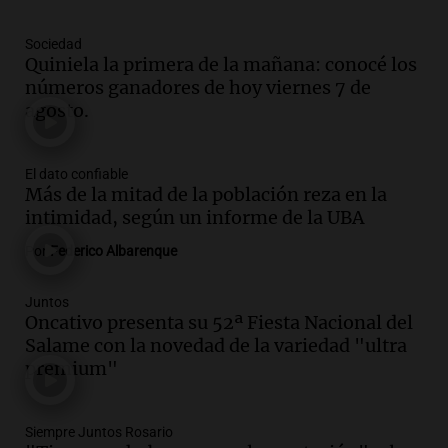
meses de ruptura por asilo político
Panorama Federal
Sociedad
Episodios
Quiniela la primera de la mañana: conocé los
Audio.
Kicillof critica represión en
números ganadores de hoy viernes 7 de
marcha y otras noticias nacionales de
agosto.
este miércoles
Noticias
Episodios
El dato confiable
Más de la mitad de la población reza en la
Audio.
Donald Trump acusa a México de
intimidad, según un informe de la UBA
perjudicar a Estados Unidos en medio de
tensiones y críticas
Por
Federico Albarenque
Panorama Federal
Episodios
Juntos
Audio.
Oncativo presenta su 52ª Fiesta
Oncativo presenta su 52ª Fiesta Nacional del
Nacional del Salame con la novedad de la
Salame con la novedad de la variedad "ultra
variedad “ultra premium”
premium"
Juntos
Episodios
Siempre Juntos Rosario
Audio.
El reclamo del sector industrial