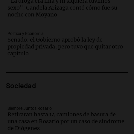
"La droga era mía y ni siquiera tuvimos
Episodios
sexo": Candela Arizaga contó cómo fue su
Audio.
Cientos de fieles celebran a San
noche con Moyano
Cayetano pidiendo trabajo y salud en
Córdoba
Política y Economía
Panorama Federal
Senado: el Gobierno aprobó la ley de
Episodios
propiedad privada, pero tuvo que quitar otro
Audio.
"Tiene que haber una
capítulo
reglamentación": el reclamo del Kennel
Club por los criaderos de perros
Noticias Rosario
Episodios
Audio.
Trump acusa a México de
Sociedad
perjudicar la economía estadounidense
y defiende sus aranceles
Panorama Federal
Siempre Juntos Rosario
Episodios
Retiraran hasta 14 camiones de basura de
una casa en Rosario por un caso de síndrome
Audio.
México y Perú reanudan
de Diógenes
relaciones diplomáticas tras nueve