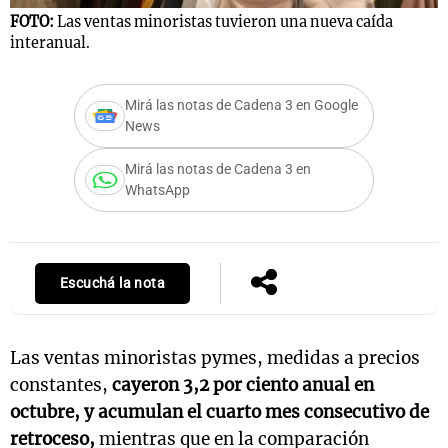
FOTO:
Las ventas minoristas tuvieron una nueva caída
interanual.
Notas
Mirá las notas de Cadena 3 en Google
s
Notas
News
La Sole en
ial
Mundial 2026
Cadena 3
Mirá las notas de Cadena 3 en
WhatsApp
Escuchá la nota
Las ventas minoristas pymes, medidas a precios
constantes,
cayeron 3,2 por ciento anual en
octubre, y acumulan el cuarto mes consecutivo de
retroceso,
mientras que en la comparación