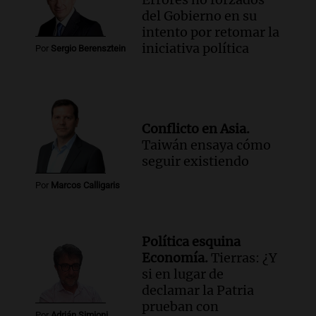
del Gobierno en su
Audio.
Se divorciaron y la Justicia
intento por retomar la
ordenó que ella le pague una renta por
iniciativa política
vivir en la casa familiar
Por
Sergio Berensztein
Desayuno de Juntos
Episodios
Conflicto en Asia.
Taiwán ensaya cómo
seguir existiendo
Por
Marcos Calligaris
Política esquina
Economía.
Tierras: ¿Y
si en lugar de
declamar la Patria
prueban con
Por
Adrián Simioni