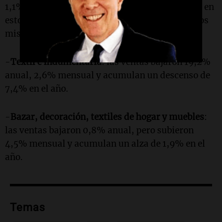
1,1% mensual y acumulan un aumento de 4,3% en
estos diez meses del año (comparando contra los
mismos meses de 2021).
-
Textil e indumentaria
: las ventas bajaron 19,2%
anual, 2,6% mensual y acumulan un descenso de
7,4% en el año.
-
Bazar, decoración, textiles de hogar y muebles
:
las ventas bajaron 0,8% anual, pero subieron
4,5% mensual y acumulan un alza de 1,9% en el
año.
Temas