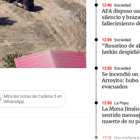
12:40
Sociedad
AFA dispuso un
silencio y braz
fallecimiento d
12:39
Sociedad
Notas
Notas
No
“Rosarino de a
Javkin despidió
e en Cadena 3
El huracán de Arequito
Cadena 3 en
12:35
Sociedad
Se incendió un 
Arroyito: hubo
evacuados
Mirá las notas de Cadena 3 en
WhatsApp
12:35
La Popu
La Mona Jiméne
sentido mensaje
muerte de su p
Audio.
12:26
Una mañana pa