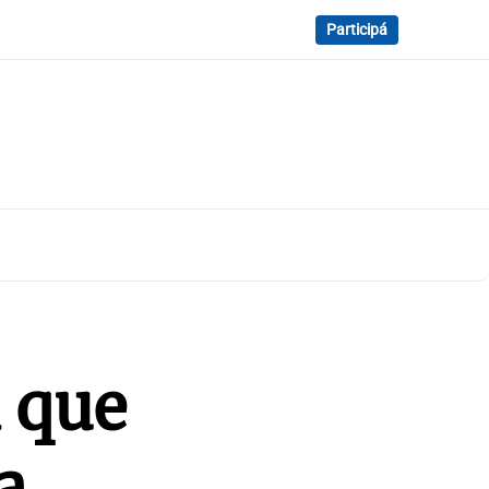
Participá
 que
a