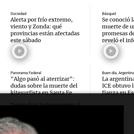
Cumbr
julio s
vivien
Sociedad
Básquet
rescat
menor
Una mañana
Alerta por frío extremo,
Se conoció l
Episodios
viento y Zonda: qué
muerte de u
una ca
regist
Audio.
provincias están afectadas
promesas de
llevab
este sábado
reveló el in
CABA
plante
días a
Una mañana
mejora
Episodios
en un
Audio.
conect
Panorama Federal
Buen día, Argentin
precip
"Algo pasó al aterrizar":
La argentina
fitness
fronte
dudas sobre la muerte del
ICE obtuvo l
Una mañana
kitesurfista en Santa Fe
fianza en E
longev
aérea y
Episodios
Audio.
Trágico final: hallaron muerto al
por qu
con Ju
kitesurfista que buscaban desde el
jueves en la Laguna Setúbal
Invest
el con
Panorama F
Episodios
asalto
alimen