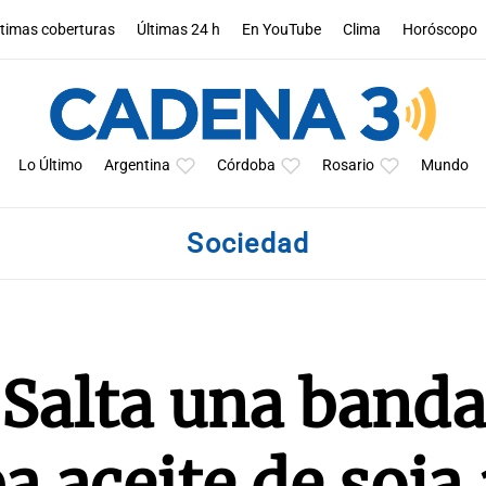
ltimas coberturas
Últimas 24 h
En YouTube
Clima
Horóscopo
Lo Último
Argentina
Córdoba
Rosario
Mundo
Sociedad
Salta una banda
 aceite de soja 