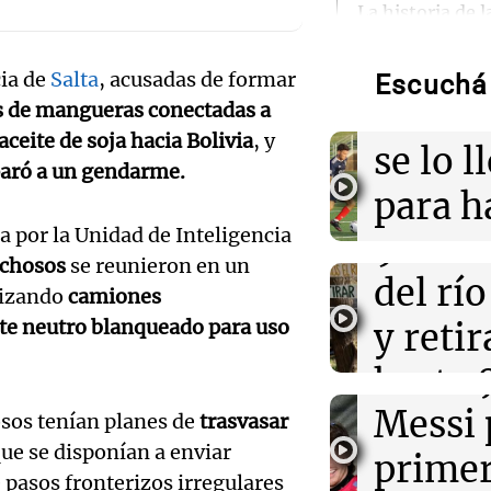
La historia de l
aboga
firmó Jorge Mes
contrato de Le
Pourra
cia de
Salta
, acusadas de formar
Escuchá 
Audio.
"Tres
és de mangueras conectadas a
12:04
Sociedad
Así fue la últim
aceite de soja hacia Bolivia
, y
Volunt
se lo l
de Jorge Messi 
paró a un gendarme.
limpia
para h
12:01
Una mañana pa
Audio.
Joan Gaspart: "
da por la Unidad de Inteligencia
9.000
pregun
Messi hubiera 
echosos
se reunieron en un
llegó"
histori
del rí
nunca
lizando
camiones
servil
ite neutro blanqueado para uso
y reti
regres
11:52
Sociedad
“Abrazo gigante
firmó 
hasta 
Una mañana
la familia Mess
por duelo
Episodios
Messi 
de bas
sos tenían planes de
trasvasar
Audio.
que se disponían a enviar
prime
jornad
Gaspar
asos fronterizos irregulares