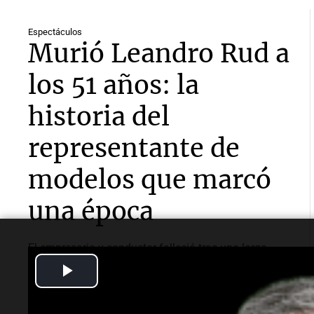
Espectáculos
Murió Leandro Rud a
los 51 años: la
historia del
representante de
modelos que marcó
una época
El empresario y conductor falleció tras una larga
lucha contra un cáncer de parótida. Fundó una de las
Play
agencias de modelos más reconocidas y luego volcó
su historia a la televisión.
Video