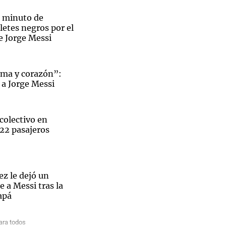
 minuto de
aletes negros por el
e Jorge Messi
Notas
tas
Notas
lma y corazón”:
Venezuela de
 a Jorge Messi
 Groenlandia
Comprometidos
Madur
colectivo en
 22 pasajeros
z le dejó un
 a Messi tras la
apá
Borges,
ra todos