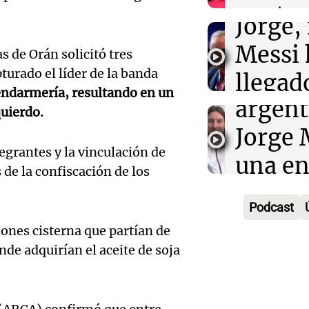
contra
Una mañana
Audio.
Jorge, 
Episodios
Leo c
orgullo
Messi 
s de Orán solicitó tres
Barcel
turado el líder de la banda
sueño
llegad
endarmería, resultando en un
Una mañana
Audio.
argent
llegó"
Episodios
quierdo.
abuelo
Jorge 
Una mañana
Episodios
egrantes y la vinculación de
Agosti
una en
Audio.
de la confiscación de los
tras l
con R
Nutric
Podcast
detenc
Vargas
derrib
ones cisterna que partían de
"En es
Una mañana
de adquirían el aceite de soja
del de
Episodios
Audio.
todos 
ideal: 
de la 
algo q