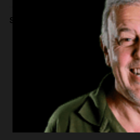
Sociedad
Sociedad
La Conmebol
despidió a Jorge
Messi y acompañó a
Lionel y su familia
La Confederación Sudamericana de Fútbol expresó
su pesar por la muerte del padre y representante del
capitán argentino. La entidad envió sus condolencias
a familiares, amigos y seres queridos.