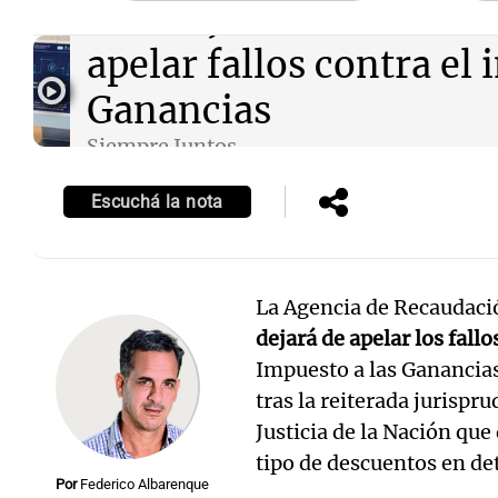
Audio.
Jubilaciones: AR
apelar fallos contra el 
Ganancias
Siempre Juntos
Episodios
Escuchá la nota
La Agencia de Recaudaci
dejará de apelar los fallo
Impuesto a las Ganancias
tras la reiterada jurispr
Justicia de la Nación que
tipo de descuentos en d
Por
Federico Albarenque