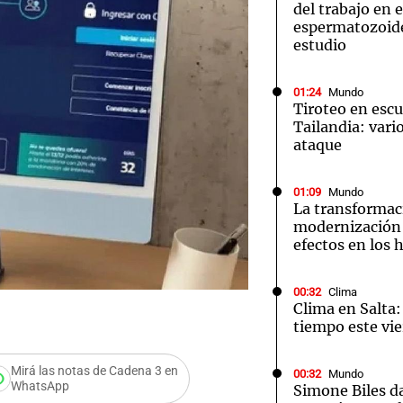
del trabajo en 
espermatozoid
estudio
01:24
Mundo
Tiroteo en escu
Tailandia: vario
ataque
01:09
Mundo
La transformac
modernización 
efectos en los 
00:32
Clima
Clima en Salta:
tiempo este vie
Mirá las notas de Cadena 3 en
00:32
Mundo
WhatsApp
Simone Biles da