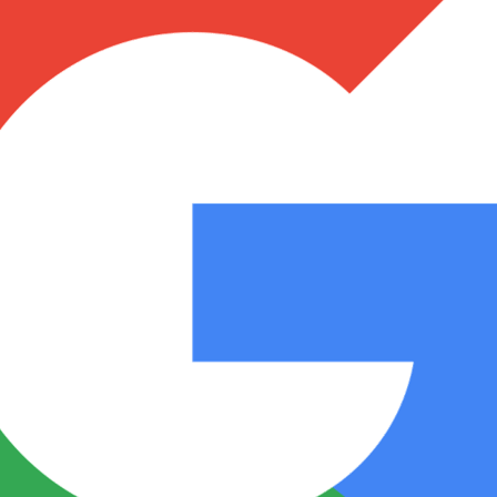
Notas
Notas
No
e en Cadena 3
El huracán de Arequito
Cadena 3 en