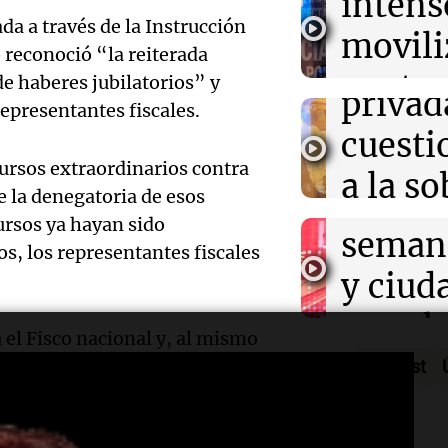
intens
ley de 
el Sen
da a través de la Instrucción
movili
Panorama F
reconoció “la reiterada
propi
Episodios
Audio.
contra
e haberes jubilatorios” y
privad
representantes fiscales.
Mendo
kirch
cuest
prepar
Panorama F
ursos extraordinarios contra
a la s
Episodios
un fin
e la denegatoria de esos
digital
ursos ya hayan sido
seman
s, los representantes fiscales
Audio.
Argent
y ciud
"Mono
Panorama F
Audio.
march
Episodios
Kapan
 el Fisco nacional y, al mismo
Conde
contra
 a la Corte Suprema. Los
Podcast
adelan
tres a
ios representan cerca del 60%
de tier
show 
prisió
Panorama F