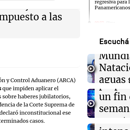
regresiva para 
CA dejará de
Panamericanos
impuesto a las
Audio.
00:27
Clima
Clima en Tucu
de neo
el tiempo este 
Escuchá 
compit
00:22
Clima
Mundi
Clima en Mend
Audio.
el tiempo este 
Nataci
Mendo
00:16
Clima
aguas 
ón y Control Aduanero (ARCA)
Clima en Santa 
prepar
tiempo este vie
s
que impiden aplicar el
frente 
Audio.
un fin
 sobre haberes jubilatorios,
Moren
00:11
Clima
udencia de la Corte Suprema de
Galleg
seman
Clima en Rosari
 declaró inconstitucional ese
Turno Noch
tiempo este vie
enfren
y prot
Episodios
eterminados casos.
Audio.