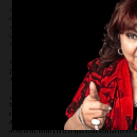
El cambio de criterio se apoya en el fallo dictad
causa “García, María Isabel c/ AFIP s/ acción m
inconstitucionalidad”, conocido como “fallo Gar
Corte declaró inconstitucional el cobro del Impu
jubilación de la demandante.
En aquel caso, la
jubilada tenía 79 años
al momen
padecía graves problemas de salud y sufría desc
29,33% y el 31,94% de su haber previsional.
Los jueces Horacio Rosatti, Ricardo Lorenzetti
Highton de Nolasco sostuvieron que el principio
Constitución Nacional impide establecer categor
discriminatorias entre contribuyentes. Tambié
envejecimiento y la discapacidad son factores d