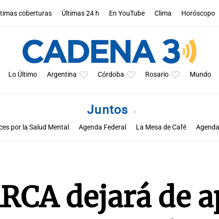
ltimas coberturas
Últimas 24 h
En YouTube
Clima
Horóscopo
Lo Último
Argentina
Córdoba
Rosario
Mundo
Juntos
ces por la Salud Mental
Agenda Federal
La Mesa de Café
Agenda
ARCA dejará de a