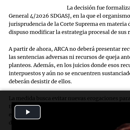
La decisión fue formaliza
General 4/2026 SDGASJ, en la que el organismo 
jurisprudencia de la Corte Suprema en materia d
dispuso modificar la estrategia procesal de sus 
A partir de ahora, ARCA no deberá presentar rec
las sentencias adversas ni recursos de queja ant
planteos. Además, en los juicios donde esos rec
interpuestos y aún no se encuentren sustanciado
deberán desistir de ellos.
La medida busca evitar nuevas erogaciones para
tiempo, reducir la cantidad de causas que llegan
Play
expedientes vinculados con reajustes jubilator
de las causas que tramita el máximo tribunal.
Video