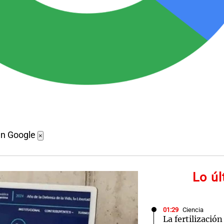
en Google
×
Lo ú
01:29
Ciencia
La fertilizació