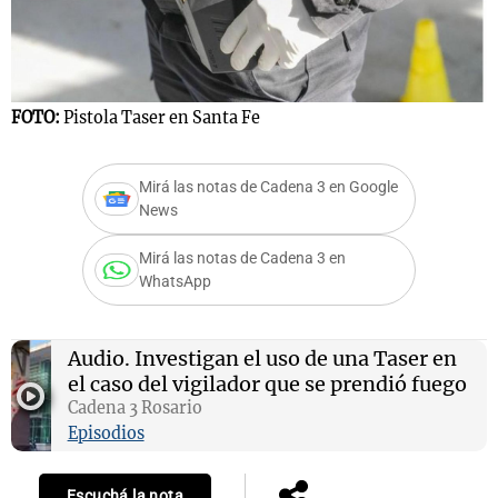
Notas
FOTO:
Pistola Taser en Santa Fe
F
s
Notas
La Sole en
ial
Mundial 2026
Cadena 3
Mirá las notas de Cadena 3 en Google
News
Mirá las notas de Cadena 3 en
WhatsApp
Audio.
Investigan el uso de una Taser en
el caso del vigilador que se prendió fuego
Cadena 3 Rosario
Episodios
Escuchá la nota