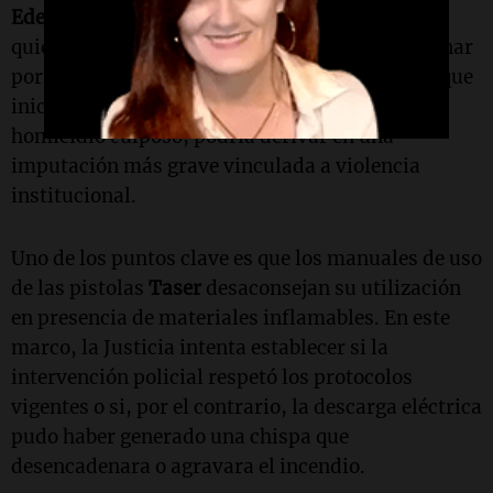
Edery
, de la
Unidad de Violencia Institucional
,
quien busca determinar si existió un mal accionar
por parte de los efectivos policiales. La causa, que
inicialmente fue caratulada como lesiones u
homicidio culposo, podría derivar en una
imputación más grave vinculada a violencia
institucional.
Uno de los puntos clave es que los manuales de uso
de las pistolas
Taser
desaconsejan su utilización
en presencia de materiales inflamables. En este
marco, la Justicia intenta establecer si la
intervención policial respetó los protocolos
vigentes o si, por el contrario, la descarga eléctrica
pudo haber generado una chispa que
desencadenara o agravara el incendio.