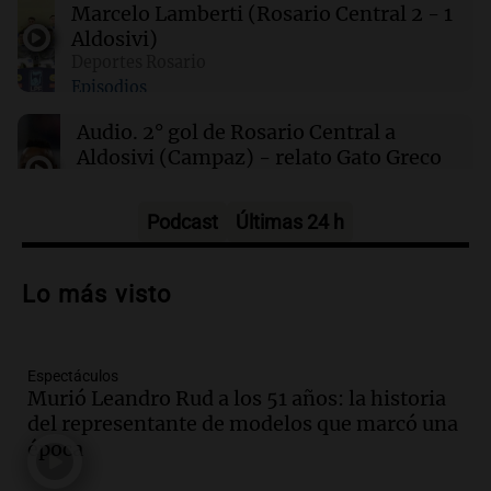
Marcelo Lamberti (Rosario Central 2 - 1
Aldosivi)
00:11
Clima
Deportes Rosario
Clima en Rosario: cómo estará el tiempo este
Episodios
sábado 8 de agosto
Audio.
2° gol de Rosario Central a
Aldosivi (Campaz) - relato Gato Greco
Deportes Rosario
Episodios
Podcast
Últimas 24 h
Audio.
Nuevo desarrollo urbano y casa
del estudiante impulsan el crecimiento
Lo más visto
en Villa María
Panorama Federal
Episodios
Espectáculos
Audio.
La gran exposición de la rural de
Murió Leandro Rud a los 51 años: la historia
la Bulaya abrirá sus puertas mañana con
del representante de modelos que marcó una
diversas actividades y sorpresas
época
Panorama Federal
Episodios