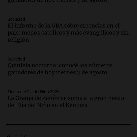
brigada aérea
Panorama Federal
Episodios
Sociedad
El informe de la UBA sobre creencias en el
Audio.
La justicia reconoce al COVID
país: menos católicos y más evangélicos y sin
como enfermedad laboral tras la muerte
religión
de un docente
Panorama Federal
Episodios
Sociedad
Audio.
Aumento de tarifas de luz en San
Quiniela nocturna: conocé los números
Luis a partir de agosto por nueva
ganadores de hoy viernes 7 de agosto.
regulación de la energía
Panorama Federal
Episodios
Fiesta del Día del Niño 2026
La Granja de Zenón se suma a la gran Fiesta
Audio.
Gabriela Irrazábal: “Un 35,5% de
del Día del Niño en el Kempes
la población del país fue a templos a
buscar ayuda el último año”
La Argentina, hoy
Episodios
Audio.
"Algo pasó al aterrizar": dudas