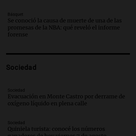
Panorama Federal
Episodios
Básquet
Audio.
Villa María presenta nuevos
Se conoció la causa de muerte de una de las
edificios y una casa del estudiante para
promesas de la NBA: qué reveló el informe
jóvenes de la región
forense
Panorama Federal
Episodios
Audio.
Preparativos finales para la gran
exposición en la sociedad rural de
Bulaya este sábado
Sociedad
Panorama Federal
Episodios
Audio.
Denuncias por represión en el
Sociedad
Congreso y evacuación por derrame de
Evacuación en Monte Castro por derrame de
oxígeno en Montecastro
oxígeno líquido en plena calle
Panorama Federal
Episodios
Sociedad
Audio.
Río Gallegos reporta frío extremo
Quiniela turista: conocé los números
y llega avión para escuelas de la décima
ganadores de hoy viernes 7 de agosto.