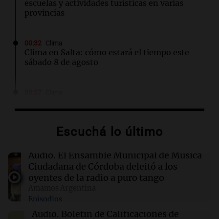
escuelas y actividades turísticas en varias
provincias
00:32
Clima
Clima en Salta: cómo estará el tiempo este
sábado 8 de agosto
00:27
Clima
Clima en Tucumán: cómo estará el tiempo
este sábado 8 de agosto
Escuchá lo último
00:21
Clima
Clima en Mendoza: cómo estará el tiempo
Audio.
El Ensamble Municipal de Música
este sábado 8 de agosto
Ciudadana de Córdoba deleitó a los
oyentes de la radio a puro tango
Amamos Argentina
00:16
Clima
Episodios
Clima en Santa Fe: cómo estará el tiempo este
sábado 8 de agosto
Audio.
Boletín de Calificaciones de