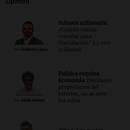
Opinión
sobre la muerte del kitesurfista en
Santa Fe.
Noticias Rosario
Subasta millonaria.
Episodios
¿Cuánto cuesta
Audio.
José Roccuzzo, cortes de carne y
vincular para
compras de Antonella: bromas en
Vinculación? $2.000
Rosario.
millones
Por
Guillermo López
Ahora país
Episodios
Audio.
José Roccuzzo, cortes de carne y
Política esquina
compras de Antonella: bromas en
Economía.
Desalojos:
Rosario.
propietarios del
Viva la Radio Rosario
interior, no se aten
Episodios
los rulos
Por
Adrián Simioni
Audio.
Luciano Cáceres llega a Córdoba a
presentar “Paraíso”, una obra que
cuestiona certezas masculinas
Amamos Argentina
Episodios