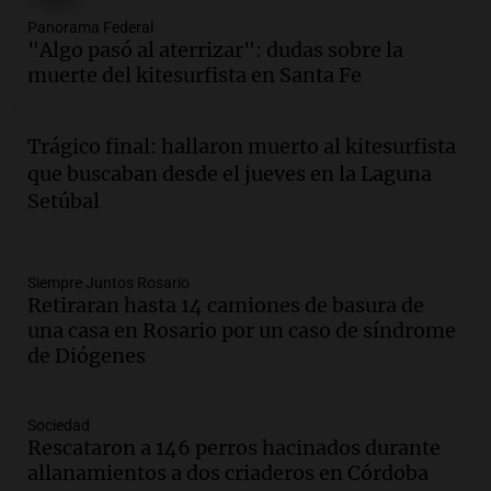
Audio.
Villa María presenta nuevos
Panorama Federal
edificios y proyecta una casa del
"Algo pasó al aterrizar": dudas sobre la
estudiante con 48 municipios
muerte del kitesurfista en Santa Fe
involucrados
Panorama Federal
Episodios
Trágico final: hallaron muerto al kitesurfista
Audio.
1° gol de Rosario Central a
que buscaban desde el jueves en la Laguna
Aldosivi (Zalazar en contra) - relato
Setúbal
Gato Greco
Deportes Rosario
Episodios
Audio.
Recomendaciones de vino
Siempre Juntos Rosario
Retiraran hasta 14 camiones de basura de
bonarda para disfrutar el fin de semana
una casa en Rosario por un caso de síndrome
en Mendoza
de Diógenes
Panorama Federal
Episodios
Audio.
Mañana inicia la gran exposición
Sociedad
en la Sociedad Rural de Bulaya con
Rescataron a 146 perros hacinados durante
actividades para toda la familia
allanamientos a dos criaderos en Córdoba