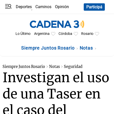
Deportes
Caminos
Opinión
Participá
Programas
Últimas coberturas
Últimas 24 h
En YouTube
Clima
Horóscopo
Lo Último
Argentina
Córdoba
Rosario
Siempre Juntos Rosario
Notas
Siempre Juntos Rosario
Notas
Seguridad
Investigan el uso
de una Taser en
el caso del