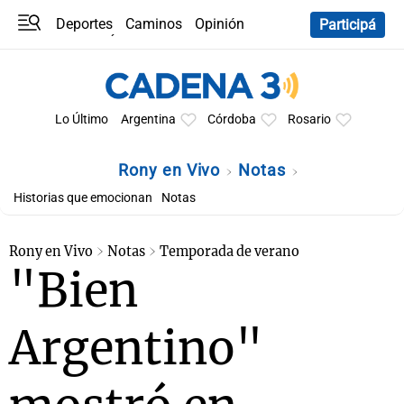
Deportes
Caminos
Opinión
Participá
Programas
Últimas coberturas
Últimas 24 h
En YouTube
Clima
Horóscopo
Lo Último
Argentina
Córdoba
Rosario
Rony en Vivo
Notas
Historias que emocionan
Notas
Rony en Vivo
Notas
Temporada de verano
"Bien
Argentino"