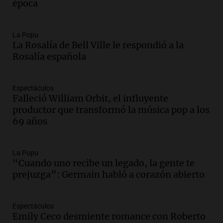
época
la clase dirigente a abordar problemas
económicos y sociales
Panorama Federal
La Popu
Episodios
La Rosalía de Bell Ville le respondió a la
Audio.
La inflación en Buenos Aires
Rosalía española
alcanza el 2,9% en julio, generando
incertidumbre sobre el IPC nacional
Panorama Federal
Espectáculos
Episodios
Falleció William Orbit, el influyente
productor que transformó la música pop a los
Audio.
Descuentos de hasta 700.000
69 años
pesos en salarios docentes en Jujuy
generan fuertes críticas
Panorama Federal
La Popu
Episodios
“Cuando uno recibe un legado, la gente te
Audio.
Docentes de Jujuy denuncian
prejuzga”: Germain habló a corazón abierto
descuentos de hasta 700.000 pesos en
sus salarios y genera alarma
Panorama Federal
Espectáculos
Emily Ceco desmiente romance con Roberto
Episodios