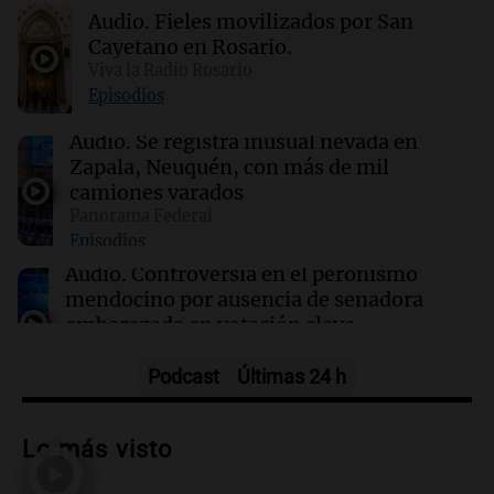
17:59
Deportes
Audio.
Fieles movilizados por San
La insólita charla entre un gomero y Facundo
Medina que se volvió viral
Cayetano en Rosario.
Viva la Radio Rosario
Episodios
17:33
Desde el podio
TC Pick Up: Las "Chatas del Campo
Audio.
Se registra inusual nevada en
Argentino" vuelven al Autódromo Cabalén en
Zapala, Neuquén, con más de mil
Octubre.
camiones varados
Panorama Federal
Episodios
17:32
Ciencia
Estudio en la Antártida revela riesgos sociales
Audio.
Controversia en el peronismo
para astronautas en misiones prolongadas
mendocino por ausencia de senadora
embarazada en votación clave
Panorama Federal
Episodios
Podcast
Últimas 24 h
Audio.
Mateo Bouniba, joven de Villa
María, necesita un trasplante de médula
Lo más visto
en Estados Unidos
Panorama Federal