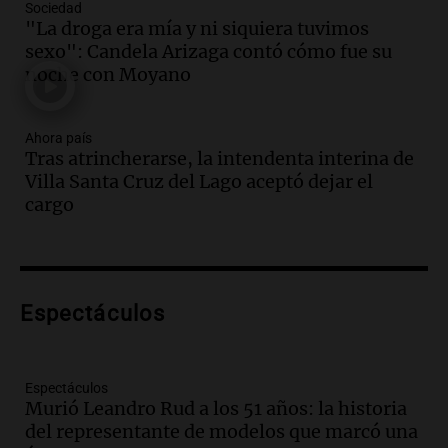
Sociedad
Panorama Federal
"La droga era mía y ni siquiera tuvimos
Episodios
sexo": Candela Arizaga contó cómo fue su
Audio.
Audiencia por tragedia vial en
noche con Moyano
Altas Cumbres: peritos analizan
teléfono de Óscar González
Ahora país
Panorama Federal
Tras atrincherarse, la intendenta interina de
Episodios
Villa Santa Cruz del Lago aceptó dejar el
Audio.
Solicitan quiebra de Lebron
cargo
Group en medio de una investigación
por estafa piramidal millonaria
Panorama Federal
Episodios
Audio.
Detienen a pareja en Alderete por
Espectáculos
venta de medicamentos controlados
mediante delivery
Panorama Federal
Espectáculos
Episodios
Murió Leandro Rud a los 51 años: la historia
del representante de modelos que marcó una
Audio.
El alzobispo García Cueva llama a