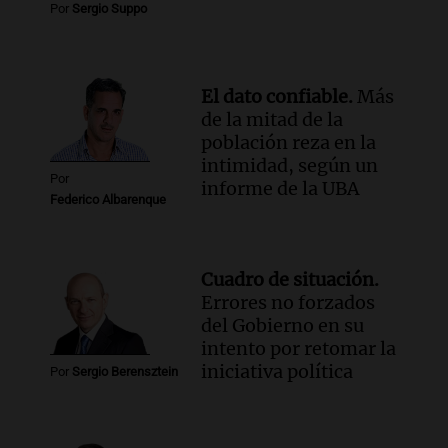
Por
Sergio Suppo
Episodios
Audio.
La justicia reconoce el COVID
como enfermedad laboral tras el
fallecimiento de un docente
El dato confiable.
Más
Panorama Federal
de la mitad de la
Episodios
población reza en la
intimidad, según un
Por
informe de la UBA
Federico Albarenque
Cuadro de situación.
Errores no forzados
del Gobierno en su
intento por retomar la
iniciativa política
Por
Sergio Berensztein