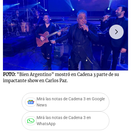
Notas
s
Notas
La Sole en
ial
Mundial 2026
Cadena 3
FOTO:
"Bien Argentino" mostró en Cadena 3 parte de su
F
impactante show en Carlos Paz.
Mirá las notas de Cadena 3 en Google
News
Mirá las notas de Cadena 3 en
WhatsApp