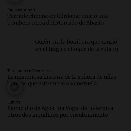
Episodios
Radioinforme 3
Audio.
Fieles celebran a San Cayetano
Terrible choque en Córdoba: murió una
en Córdoba pidiendo pan, paz y trabajo
bombera cerca del Mercado de Abasto
Viva la Radio
Episodios
Quién era la bombera que murió
Audio.
Día Internacional de la Cerveza:
en el trágico choque de la ruta 19
mitos, secretos y el desafío de producir
cerveza artesanal
Viva la Radio
Terremoto en Venezuela
Episodios
La misteriosa historia de la señora de uñas
Audio.
Tucumán enfrenta un equilibrio
bonitas que estremece a Venezuela
financiero precario debido a la caída del
consumo y recaudación
Panorama Federal
Juntos
Femicidio de Agostina Vega: detuvieron a
Episodios
otros dos inquilinos por encubrimiento
Audio.
La calidad del empleo en
Argentina cae y preocupa a economistas
en un contexto de crisis económica