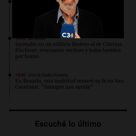
18:03
Tecnología
Último día para obtener hasta $400 de
descuento en entradas para TechCrunch
Disrupt 2026
18:00
Sociedad
Incendio en un edificio lindero al de Cristina
Kirchner: evacuaron vecinos y hubo heridos
por humo
18:00
Viva la Radio Rosario
En Rosario, una multitud renovó su fe en San
Cayetano: "Siempre nos ayuda"
18:00
Sociedad
Quiniela vespertina: conocé los números
ganadores de hoy viernes 7 de agosto.
Escuchá lo último