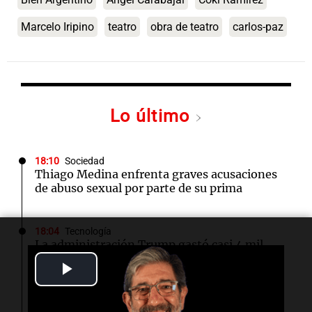
Marcelo Iripino
teatro
obra de teatro
carlos-paz
Lo último
18:10
Sociedad
Thiago Medina enfrenta graves acusaciones
de abuso sexual por parte de su prima
18:04
Tecnología
La administración Trump gastó casi 4 mil
millones para cancelar proyectos eólicos en
Play
alta mar
Video