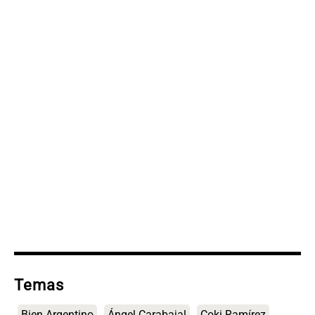
Temas
Bien Argentino
Ángel Carabajal
Coki Ramírez