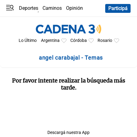
Deportes
Caminos
Opinión
Participá
Programas
Últimas coberturas
Últimas 24 h
En YouTube
Clima
Horóscopo
Lo Último
Argentina
Córdoba
Rosario
angel carabajal - Temas
Por favor intente realizar la búsqueda más
tarde.
Descargá nuestra App