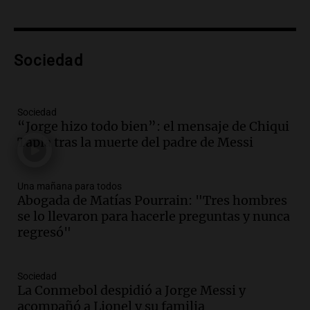
Episodios
Audio.
Mateo, a los 25 años, lucha
contra el tiempo: necesita un trasplante
Sociedad
para poder seguir viviend
Una mañana para todos
Episodios
Sociedad
Audio.
Estiman que la inflación nacional
“Jorge hizo todo bien”: el mensaje de Chiqui
de julio será menor al 2,9% registrado
Tapia tras la muerte del padre de Messi
en CABA
Una mañana para todos
Una mañana para todos
Episodios
Abogada de Matías Pourrain: "Tres hombres
Audio.
Altas Cumbres: rescataron a una
se lo llevaron para hacerle preguntas y nunca
cabra que llevaba ocho días atrapada en
regresó"
un precipicio
Una mañana para todos
Episodios
Sociedad
La Conmebol despidió a Jorge Messi y
Audio.
Chile planteó mejorar la
acompañó a Lionel y su familia
conectividad fronteriza, aérea y digital