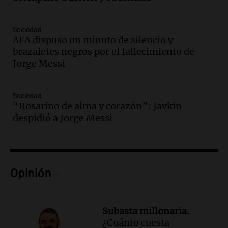
con Jujuy
Panorama Federal
Sociedad
Episodios
AFA dispuso un minuto de silencio y
Audio.
Del fitness a la longevidad: por
brazaletes negros por el fallecimiento de
qué crece el consumo de alimentos con
Jorge Messi
proteínas
Una mañana para todos
Episodios
Sociedad
“Rosarino de alma y corazón”: Javkin
Audio.
Investigan un asalto millonario a
despidió a Jorge Messi
la cooperativa Talamochita en Villa
María
Panorama Federal
Episodios
Audio.
Vandalismo en San Miguel de
Opinión
Tucumán: destruyeron 433 luminarias
públicas en 14 meses
Panorama Federal
Subasta millonaria.
Episodios
¿Cuánto cuesta