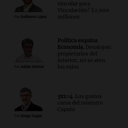
Audio.
Una mujer murió cuando
vincular para
esperaba cobrar su jubilación en un
Vinculación? $2.000
banco de San Luis
millones
Por
Guillermo López
Panorama Federal
Episodios
Audio.
Docentes de Jujuy denuncian que
Política esquina
les descontaron hasta 700 mil pesos del
Economía.
Desalojos:
salario
propietarios del
Panorama Federal
interior, no se aten
Episodios
los rulos
Por
Adrián Simioni
Audio.
Detuvieron al agresor que golpeó
brutalmente al anciano de 88 años para
robarle en Concepción
Panorama Federal
3x1=4.
Los gustos
Episodios
caros del ministro
Caputo
Por
Sergio Suppo