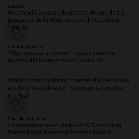
Básquet
Audio.
El orgullo y el sueño argentino de
Se conoció la causa de muerte de una de las
Jorge Messi en una entrevista con Rony
promesas de la NBA: qué reveló el informe
Vargas en 2007
forense
Una mañana para todos
Episodios
Audio.
El abuelo de Agostina Vega, tras
Panorama Federal
"Algo pasó al aterrizar": dudas sobre la
las nuevas detenciones: "En esa casa
muerte del kitesurfista en Santa Fe
todos tenían algo que ver"
Una mañana para todos
Episodios
Trágico final: hallaron muerto al kitesurfista
Audio.
Nutricionista derribó el mito del
que buscaban desde el jueves en la Laguna
desayuno ideal: ¿ qué alimentos
Setúbal
conviene priorizar cada día ?
Una mañana para todos
Episodios
Buen día, Argentina
La argentina detenida por el ICE obtuvo la
Audio.
Murió Jorge Messi
libertad bajo fianza en Estados Unidos
Una mañana para todos