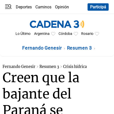
Deportes
Caminos
Opinión
Participá
Programas
Últimas coberturas
Últimas 24 h
En YouTube
Clima
Horóscopo
Lo Último
Argentina
Córdoba
Rosario
Fernando Genesir
Resumen 3
Fernando Genesir
Resumen 3
Crisis hídrica
Creen que la
bajante del
Paraná se