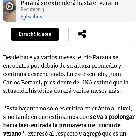
Paraná se extenderá hasta el verano
Resumen 3
Episodios
Notas
s
Notas
Escuchá la nota
La Sole en
ial
Mundial 2026
Cadena 3
Desde hace ya varios meses, el río Paraná se
encuentra por debajo de su altura promedio y
continúa descendiendo. En este sentido, Juan
Carlos Bertoni, presidente del INA estimó que la
situación histórica durará varios meses más.
"Esta bajante no sólo es crítica en cuánto al nivel,
sino también que estimamos que
se va a prolongar
hacia bien entrada la primavera o el inicio de
verano
", expresó al respecto y agregó que es un