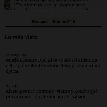
"Tres hombres se lo llevaron para
hacerle preguntas y nunca regresó"
Una mañana para todos
Episodios
Podcast
Últimas 24 h
Audio.
Voluntarios limpiaron 9.000
metros del río Suquía y retiraron hasta
Lo más visto
800 kilos de basura por jornada
Una mañana para todos
Episodios
Espectáculos
Audio.
La historia de la servilleta que
Murió Leandro Rud a los 51 años: la historia
firmó Jorge Messi para el primer
del representante de modelos que marcó una
contrato de Leo con Barcelona
época
Una mañana para todos
Episodios
Sociedad
Audio.
Joan Gaspart: "Sin Jorge, no sé si
Alerta por frío extremo, viento y Zonda: qué
Messi hubiera llegado adonde llegó"
provincias están afectadas este sábado
Una mañana para todos
Episodios