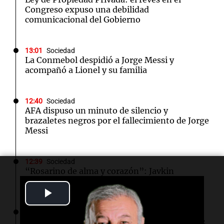
Congreso expuso una debilidad
comunicacional del Gobierno
13:01
Sociedad
La Conmebol despidió a Jorge Messi y
acompañó a Lionel y su familia
12:40
Sociedad
AFA dispuso un minuto de silencio y
brazaletes negros por el fallecimiento de Jorge
Messi
12:39
Sociedad
“Rosarino de alma y corazón”: Javkin
despidió a Jorge Messi
Play
Video
12:35
Sociedad
Se incendió un colectivo en Arroyito: hubo 22